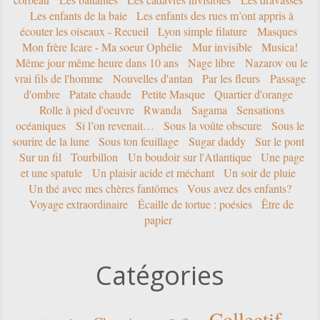
Les enfants de la baie
Les enfants des rues m’ont appris à
écouter les oiseaux - Recueil
Lyon simple filature
Masques
Mon frère Icare - Ma soeur Ophélie
Mur invisible
Musica!
Même jour même heure dans 10 ans
Nage libre
Nazarov ou le
vrai fils de l'homme
Nouvelles d'antan
Par les fleurs
Passage
d'ombre
Patate chaude
Petite Masque
Quartier d'orange
Rolle à pied d'oeuvre
Rwanda
Sagama
Sensations
océaniques
Si l’on revenait…
Sous la voûte obscure
Sous le
sourire de la lune
Sous ton feuillage
Sugar daddy
Sur le pont
Sur un fil
Tourbillon
Un boudoir sur l'Atlantique
Une page
et une spatule
Un plaisir acide et méchant
Un soir de pluie
Un thé avec mes chères fantômes
Vous avez des enfants?
Voyage extraordinaire
Écaille de tortue : poésies
Être de
papier
Catégories
Collectif