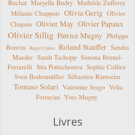
Ruchat
Maryelle Budry
Mathilde Zufferey
Olivia Gerig
Mélanie Chappuis
Olivier
Olivier May
Olivier Papaux
Chapuis
Olivier Sillig
Patrice Mugny
Philippe
Roland Stauffer
Bonvin
Sandra
Roger Cuneo
Maeder
Sarah Tschopp
Simona Brunel-
Ferrarelli
Sita Pottacheruva
Sophie Colliex
Sven Bodenmüller
Sébastien Ramseier
Tomaso Solari
Valentine Sergo
Velia
Ferracini
Yves Mugny
Livres