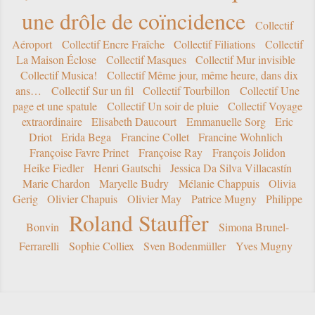
une drôle de coïncidence
Collectif
Aéroport
Collectif Encre Fraîche
Collectif Filiations
Collectif
La Maison Éclose
Collectif Masques
Collectif Mur invisible
Collectif Musica!
Collectif Même jour, même heure, dans dix
ans…
Collectif Sur un fil
Collectif Tourbillon
Collectif Une
page et une spatule
Collectif Un soir de pluie
Collectif Voyage
extraordinaire
Elisabeth Daucourt
Emmanuelle Sorg
Eric
Driot
Erida Bega
Francine Collet
Francine Wohnlich
Françoise Favre Prinet
Françoise Ray
François Jolidon
Heike Fiedler
Henri Gautschi
Jessica Da Silva Villacastín
Marie Chardon
Maryelle Budry
Mélanie Chappuis
Olivia
Gerig
Olivier Chapuis
Olivier May
Patrice Mugny
Philippe
Roland Stauffer
Bonvin
Simona Brunel-
Ferrarelli
Sophie Colliex
Sven Bodenmüller
Yves Mugny