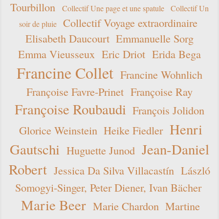
Tourbillon
Collectif Une page et une spatule
Collectif Un
Collectif Voyage extraordinaire
soir de pluie
Elisabeth Daucourt
Emmanuelle Sorg
Emma Vieusseux
Eric Driot
Erida Bega
Francine Collet
Francine Wohnlich
Françoise Favre-Prinet
Françoise Ray
Françoise Roubaudi
François Jolidon
Henri
Glorice Weinstein
Heike Fiedler
Gautschi
Jean-Daniel
Huguette Junod
Robert
Jessica Da Silva Villacastín
László
Somogyi-Singer, Peter Diener, Ivan Bächer
Marie Beer
Marie Chardon
Martine