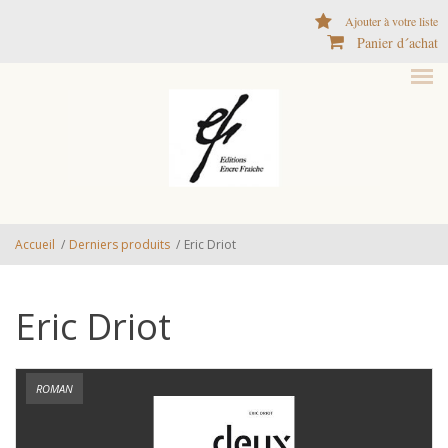
Aller au contenu principal
Ajouter à votre liste
Panier d´achat
Accueil
/
Derniers produits
/
Eric Driot
Eric Driot
ROMAN