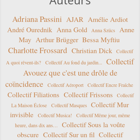
Auteurs
Adriana Passini
AJAR
Amélie Ardiot
André Ourednik
Anna Gold
Anne
Anna Szücs
May
Arthur Brügger
Bessa Myftiu
Charlotte Frossard
Christian Dick
Collectif
Collectif
A quoi rêvent-ils?
Collectif Au fond du jardin...
Avouez que c'est une drôle de
coïncidence
Collectif Aéroport
Collectif Encre Fraîche
Collectif Filiations
Collectif Frissons
Collectif
Collectif Mur
La Maison Éclose
Collectif Masques
invisible
Collectif Musica!
Collectif Même jour, même
Collectif Sous la voûte
heure, dans dix ans…
obscure
Collectif Sur un fil
Collectif