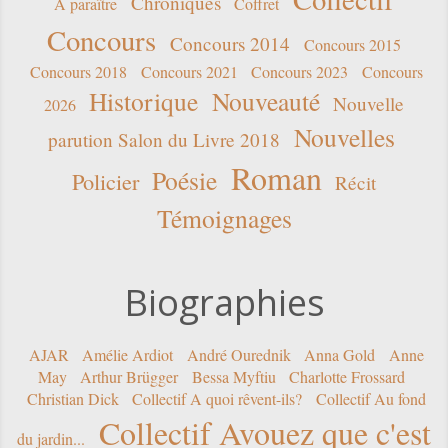
Chroniques
A paraître
Coffret
Concours
Concours 2014
Concours 2015
Concours 2018
Concours 2021
Concours 2023
Concours
Historique
Nouveauté
Nouvelle
2026
Nouvelles
parution Salon du Livre 2018
Roman
Poésie
Policier
Récit
Témoignages
Biographies
AJAR
Amélie Ardiot
André Ourednik
Anna Gold
Anne
May
Arthur Brügger
Bessa Myftiu
Charlotte Frossard
Christian Dick
Collectif A quoi rêvent-ils?
Collectif Au fond
Collectif Avouez que c'est
du jardin...