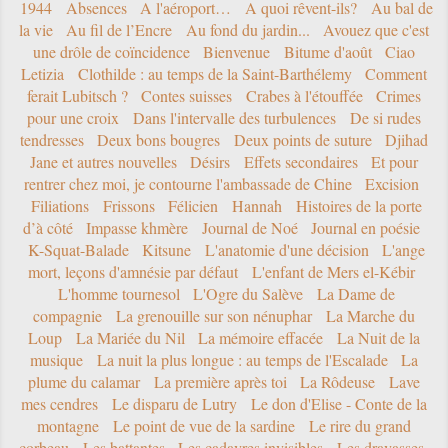
1944
Absences
A l'aéroport…
A quoi rêvent-ils?
Au bal de
la vie
Au fil de l’Encre
Au fond du jardin...
Avouez que c'est
une drôle de coïncidence
Bienvenue
Bitume d'août
Ciao
Letizia
Clothilde : au temps de la Saint-Barthélemy
Comment
ferait Lubitsch ?
Contes suisses
Crabes à l'étouffée
Crimes
pour une croix
Dans l'intervalle des turbulences
De si rudes
tendresses
Deux bons bougres
Deux points de suture
Djihad
Jane et autres nouvelles
Désirs
Effets secondaires
Et pour
rentrer chez moi, je contourne l'ambassade de Chine
Excision
Filiations
Frissons
Félicien
Hannah
Histoires de la porte
d’à côté
Impasse khmère
Journal de Noé
Journal en poésie
K-Squat-Balade
Kitsune
L'anatomie d'une décision
L'ange
mort, leçons d'amnésie par défaut
L'enfant de Mers el-Kébir
L'homme tournesol
L'Ogre du Salève
La Dame de
compagnie
La grenouille sur son nénuphar
La Marche du
Loup
La Mariée du Nil
La mémoire effacée
La Nuit de la
musique
La nuit la plus longue : au temps de l'Escalade
La
plume du calamar
La première après toi
La Rôdeuse
Lave
mes cendres
Le disparu de Lutry
Le don d'Elise - Conte de la
montagne
Le point de vue de la sardine
Le rire du grand
corbeau
Les battantes
Les cadavres invisibles
Les dravasses