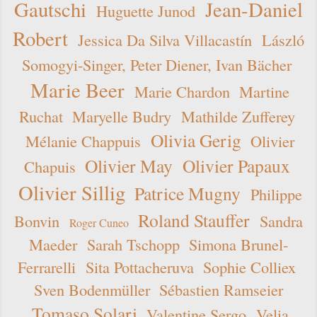
Gautschi
Jean-Daniel
Huguette Junod
Robert
Jessica Da Silva Villacastín
László
Somogyi-Singer, Peter Diener, Ivan Bächer
Marie Beer
Marie Chardon
Martine
Ruchat
Maryelle Budry
Mathilde Zufferey
Olivia Gerig
Mélanie Chappuis
Olivier
Olivier May
Olivier Papaux
Chapuis
Olivier Sillig
Patrice Mugny
Philippe
Roland Stauffer
Bonvin
Sandra
Roger Cuneo
Maeder
Sarah Tschopp
Simona Brunel-
Ferrarelli
Sita Pottacheruva
Sophie Colliex
Sven Bodenmüller
Sébastien Ramseier
Tomaso Solari
Valentine Sergo
Velia