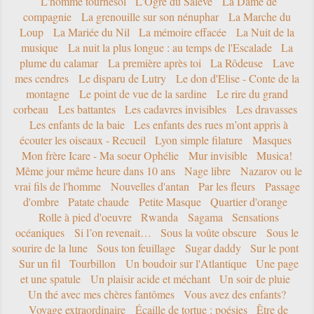
L'homme tournesol
L'Ogre du Salève
La Dame de
compagnie
La grenouille sur son nénuphar
La Marche du
Loup
La Mariée du Nil
La mémoire effacée
La Nuit de la
musique
La nuit la plus longue : au temps de l'Escalade
La
plume du calamar
La première après toi
La Rôdeuse
Lave
mes cendres
Le disparu de Lutry
Le don d'Elise - Conte de la
montagne
Le point de vue de la sardine
Le rire du grand
corbeau
Les battantes
Les cadavres invisibles
Les dravasses
Les enfants de la baie
Les enfants des rues m’ont appris à
écouter les oiseaux - Recueil
Lyon simple filature
Masques
Mon frère Icare - Ma soeur Ophélie
Mur invisible
Musica!
Même jour même heure dans 10 ans
Nage libre
Nazarov ou le
vrai fils de l'homme
Nouvelles d'antan
Par les fleurs
Passage
d'ombre
Patate chaude
Petite Masque
Quartier d'orange
Rolle à pied d'oeuvre
Rwanda
Sagama
Sensations
océaniques
Si l’on revenait…
Sous la voûte obscure
Sous le
sourire de la lune
Sous ton feuillage
Sugar daddy
Sur le pont
Sur un fil
Tourbillon
Un boudoir sur l'Atlantique
Une page
et une spatule
Un plaisir acide et méchant
Un soir de pluie
Un thé avec mes chères fantômes
Vous avez des enfants?
Voyage extraordinaire
Écaille de tortue : poésies
Être de