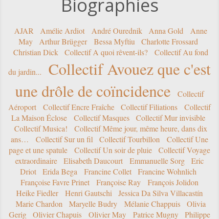
Biographies
AJAR
Amélie Ardiot
André Ourednik
Anna Gold
Anne
May
Arthur Brügger
Bessa Myftiu
Charlotte Frossard
Christian Dick
Collectif A quoi rêvent-ils?
Collectif Au fond
Collectif Avouez que c'est
du jardin...
une drôle de coïncidence
Collectif
Aéroport
Collectif Encre Fraîche
Collectif Filiations
Collectif
La Maison Éclose
Collectif Masques
Collectif Mur invisible
Collectif Musica!
Collectif Même jour, même heure, dans dix
ans…
Collectif Sur un fil
Collectif Tourbillon
Collectif Une
page et une spatule
Collectif Un soir de pluie
Collectif Voyage
extraordinaire
Elisabeth Daucourt
Emmanuelle Sorg
Eric
Driot
Erida Bega
Francine Collet
Francine Wohnlich
Françoise Favre Prinet
Françoise Ray
François Jolidon
Heike Fiedler
Henri Gautschi
Jessica Da Silva Villacastín
Marie Chardon
Maryelle Budry
Mélanie Chappuis
Olivia
Gerig
Olivier Chapuis
Olivier May
Patrice Mugny
Philippe