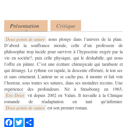
Présentation
Critique
Product tabs
(onglet actif)
Deux points de suture
nous plonge dans l’univers de la plaie.
D’abord la souffrance morale, celle d’un professeur de
philosophie trop lucide pour survivre à l’hypocrisie exigée par la
vie en société?; puis celle physique, qui le déshabille, qui nous
l’offre en pâture. C’est une écriture chirurgicale qui tarabuste et
qui dérange. Le rythme est rapide, la descente effrénée, le ton sec
et sans ornement. L’auteur ne se cache pas, il montre et fait voir
l’horreur, sous toutes ses sutures, dans ses moindres recoins. Une
Eric Driot
vit depuis 2002 en Valais. Il travaille à la Clinique
Deux points de suture
est son premier roman.
Facebook
Twitter
Share