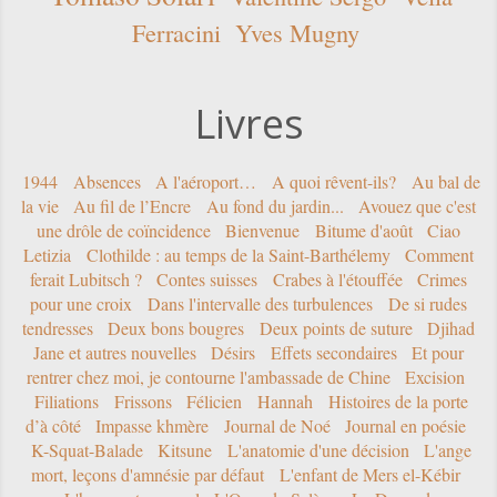
Ferracini
Yves Mugny
Livres
1944
Absences
A l'aéroport…
A quoi rêvent-ils?
Au bal de
la vie
Au fil de l’Encre
Au fond du jardin...
Avouez que c'est
une drôle de coïncidence
Bienvenue
Bitume d'août
Ciao
Letizia
Clothilde : au temps de la Saint-Barthélemy
Comment
ferait Lubitsch ?
Contes suisses
Crabes à l'étouffée
Crimes
pour une croix
Dans l'intervalle des turbulences
De si rudes
tendresses
Deux bons bougres
Deux points de suture
Djihad
Jane et autres nouvelles
Désirs
Effets secondaires
Et pour
rentrer chez moi, je contourne l'ambassade de Chine
Excision
Filiations
Frissons
Félicien
Hannah
Histoires de la porte
d’à côté
Impasse khmère
Journal de Noé
Journal en poésie
K-Squat-Balade
Kitsune
L'anatomie d'une décision
L'ange
mort, leçons d'amnésie par défaut
L'enfant de Mers el-Kébir