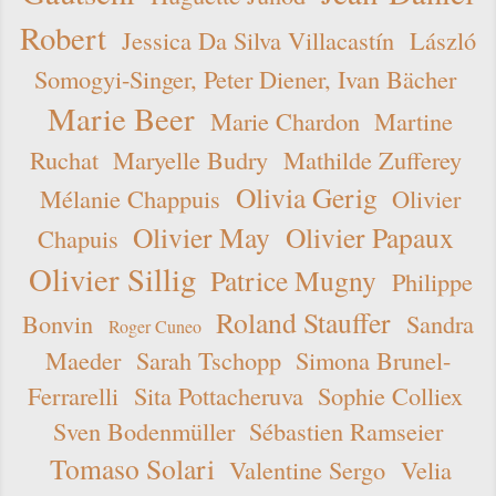
Robert
Jessica Da Silva Villacastín
László
Somogyi-Singer, Peter Diener, Ivan Bächer
Marie Beer
Marie Chardon
Martine
Ruchat
Maryelle Budry
Mathilde Zufferey
Olivia Gerig
Mélanie Chappuis
Olivier
Olivier May
Olivier Papaux
Chapuis
Olivier Sillig
Patrice Mugny
Philippe
Roland Stauffer
Bonvin
Sandra
Roger Cuneo
Maeder
Sarah Tschopp
Simona Brunel-
Ferrarelli
Sita Pottacheruva
Sophie Colliex
Sven Bodenmüller
Sébastien Ramseier
Tomaso Solari
Valentine Sergo
Velia