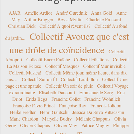
AJAR
Amélie Ardiot
André Ourednik
Anna Gold
Anne
May
Arthur Brügger
Bessa Myftiu
Charlotte Frossard
Christian Dick
Collectif A quoi rêvent-ils?
Collectif Au fond
Collectif Avouez que c'est
du jardin...
une drôle de coïncidence
Collectif
Aéroport
Collectif Encre Fraîche
Collectif Filiations
Collectif
La Maison Éclose
Collectif Masques
Collectif Mur invisible
Collectif Musica!
Collectif Même jour, même heure, dans dix
ans…
Collectif Sur un fil
Collectif Tourbillon
Collectif Une
page et une spatule
Collectif Un soir de pluie
Collectif Voyage
extraordinaire
Elisabeth Daucourt
Emmanuelle Sorg
Eric
Driot
Erida Bega
Francine Collet
Francine Wohnlich
Françoise Favre Prinet
Françoise Ray
François Jolidon
Heike Fiedler
Henri Gautschi
Jessica Da Silva Villacastín
Marie Chardon
Maryelle Budry
Mélanie Chappuis
Olivia
Gerig
Olivier Chapuis
Olivier May
Patrice Mugny
Philippe