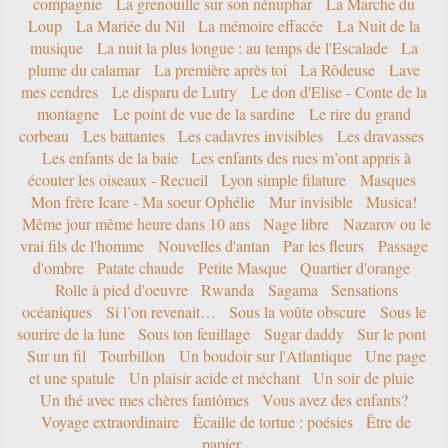
compagnie
La grenouille sur son nénuphar
La Marche du
Loup
La Mariée du Nil
La mémoire effacée
La Nuit de la
musique
La nuit la plus longue : au temps de l'Escalade
La
plume du calamar
La première après toi
La Rôdeuse
Lave
mes cendres
Le disparu de Lutry
Le don d'Elise - Conte de la
montagne
Le point de vue de la sardine
Le rire du grand
corbeau
Les battantes
Les cadavres invisibles
Les dravasses
Les enfants de la baie
Les enfants des rues m’ont appris à
écouter les oiseaux - Recueil
Lyon simple filature
Masques
Mon frère Icare - Ma soeur Ophélie
Mur invisible
Musica!
Même jour même heure dans 10 ans
Nage libre
Nazarov ou le
vrai fils de l'homme
Nouvelles d'antan
Par les fleurs
Passage
d'ombre
Patate chaude
Petite Masque
Quartier d'orange
Rolle à pied d'oeuvre
Rwanda
Sagama
Sensations
océaniques
Si l’on revenait…
Sous la voûte obscure
Sous le
sourire de la lune
Sous ton feuillage
Sugar daddy
Sur le pont
Sur un fil
Tourbillon
Un boudoir sur l'Atlantique
Une page
et une spatule
Un plaisir acide et méchant
Un soir de pluie
Un thé avec mes chères fantômes
Vous avez des enfants?
Voyage extraordinaire
Écaille de tortue : poésies
Être de
papier