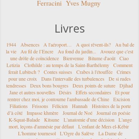
Ferracini
Yves Mugny
Livres
1944
Absences
A l'aéroport…
A quoi rêvent-ils?
Au bal de
la vie
Au fil de l’Encre
Au fond du jardin...
Avouez que c'est
une drôle de coïncidence
Bienvenue
Bitume d'août
Ciao
Letizia
Clothilde : au temps de la Saint-Barthélemy
Comment
ferait Lubitsch ?
Contes suisses
Crabes à l'étouffée
Crimes
pour une croix
Dans l'intervalle des turbulences
De si rudes
tendresses
Deux bons bougres
Deux points de suture
Djihad
Jane et autres nouvelles
Désirs
Effets secondaires
Et pour
rentrer chez moi, je contourne l'ambassade de Chine
Excision
Filiations
Frissons
Félicien
Hannah
Histoires de la porte
d’à côté
Impasse khmère
Journal de Noé
Journal en poésie
K-Squat-Balade
Kitsune
L'anatomie d'une décision
L'ange
mort, leçons d'amnésie par défaut
L'enfant de Mers el-Kébir
L'homme tournesol
L'Ogre du Salève
La Dame de