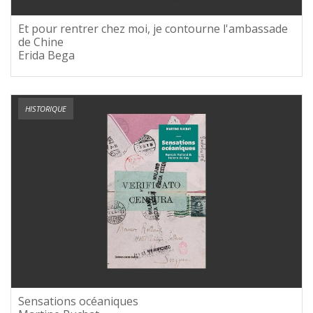
Et pour rentrer chez moi, je contourne l'ambassade
de Chine
Erida Bega
HISTORIQUE
Sensations océaniques