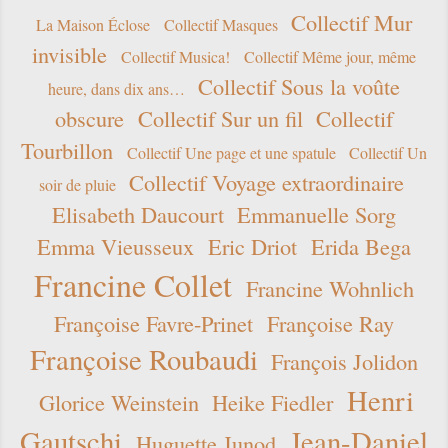
Collectif Mur
La Maison Éclose
Collectif Masques
invisible
Collectif Musica!
Collectif Même jour, même
Collectif Sous la voûte
heure, dans dix ans…
obscure
Collectif Sur un fil
Collectif
Tourbillon
Collectif Une page et une spatule
Collectif Un
Collectif Voyage extraordinaire
soir de pluie
Elisabeth Daucourt
Emmanuelle Sorg
Emma Vieusseux
Eric Driot
Erida Bega
Francine Collet
Francine Wohnlich
Françoise Favre-Prinet
Françoise Ray
Françoise Roubaudi
François Jolidon
Henri
Glorice Weinstein
Heike Fiedler
Gautschi
Jean-Daniel
Huguette Junod