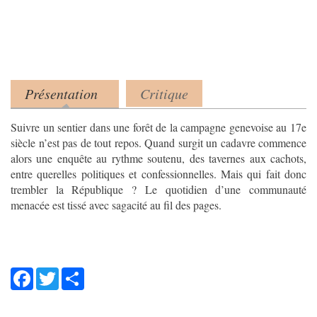
Présentation
Critique
Product tabs
(onglet actif)
Suivre un sentier dans une forêt de la campagne genevoise au 17e
siècle n’est pas de tout repos. Quand surgit un cadavre commence
alors une enquête au rythme soutenu, des tavernes aux cachots,
entre querelles politiques et confessionnelles. Mais qui fait donc
trembler la République ? Le quotidien d’une communauté
menacée est tissé avec sagacité au fil des pages.
Facebook
Twitter
Share