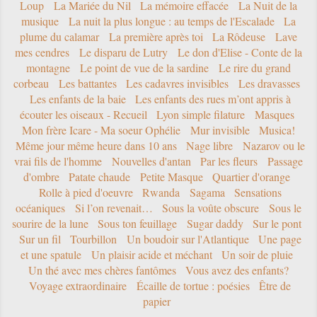
Loup
La Mariée du Nil
La mémoire effacée
La Nuit de la
musique
La nuit la plus longue : au temps de l'Escalade
La
plume du calamar
La première après toi
La Rôdeuse
Lave
mes cendres
Le disparu de Lutry
Le don d'Elise - Conte de la
montagne
Le point de vue de la sardine
Le rire du grand
corbeau
Les battantes
Les cadavres invisibles
Les dravasses
Les enfants de la baie
Les enfants des rues m’ont appris à
écouter les oiseaux - Recueil
Lyon simple filature
Masques
Mon frère Icare - Ma soeur Ophélie
Mur invisible
Musica!
Même jour même heure dans 10 ans
Nage libre
Nazarov ou le
vrai fils de l'homme
Nouvelles d'antan
Par les fleurs
Passage
d'ombre
Patate chaude
Petite Masque
Quartier d'orange
Rolle à pied d'oeuvre
Rwanda
Sagama
Sensations
océaniques
Si l’on revenait…
Sous la voûte obscure
Sous le
sourire de la lune
Sous ton feuillage
Sugar daddy
Sur le pont
Sur un fil
Tourbillon
Un boudoir sur l'Atlantique
Une page
et une spatule
Un plaisir acide et méchant
Un soir de pluie
Un thé avec mes chères fantômes
Vous avez des enfants?
Voyage extraordinaire
Écaille de tortue : poésies
Être de
papier