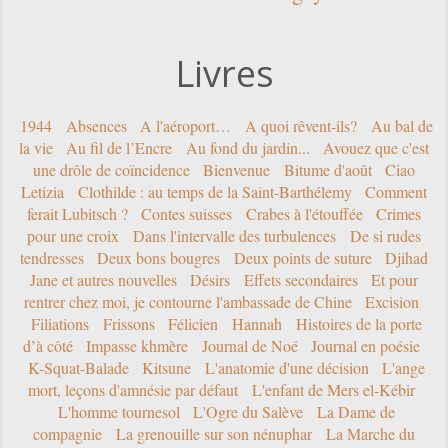
Livres
1944
Absences
A l'aéroport…
A quoi rêvent-ils?
Au bal de
la vie
Au fil de l’Encre
Au fond du jardin...
Avouez que c'est
une drôle de coïncidence
Bienvenue
Bitume d'août
Ciao
Letizia
Clothilde : au temps de la Saint-Barthélemy
Comment
ferait Lubitsch ?
Contes suisses
Crabes à l'étouffée
Crimes
pour une croix
Dans l'intervalle des turbulences
De si rudes
tendresses
Deux bons bougres
Deux points de suture
Djihad
Jane et autres nouvelles
Désirs
Effets secondaires
Et pour
rentrer chez moi, je contourne l'ambassade de Chine
Excision
Filiations
Frissons
Félicien
Hannah
Histoires de la porte
d’à côté
Impasse khmère
Journal de Noé
Journal en poésie
K-Squat-Balade
Kitsune
L'anatomie d'une décision
L'ange
mort, leçons d'amnésie par défaut
L'enfant de Mers el-Kébir
L'homme tournesol
L'Ogre du Salève
La Dame de
compagnie
La grenouille sur son nénuphar
La Marche du