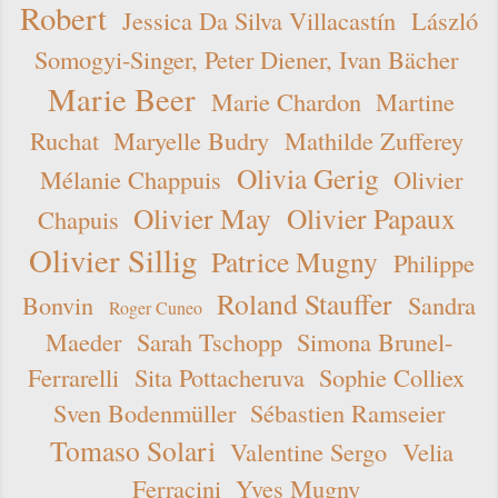
Robert
Jessica Da Silva Villacastín
László
Somogyi-Singer, Peter Diener, Ivan Bächer
Marie Beer
Marie Chardon
Martine
Ruchat
Maryelle Budry
Mathilde Zufferey
Olivia Gerig
Mélanie Chappuis
Olivier
Olivier May
Olivier Papaux
Chapuis
Olivier Sillig
Patrice Mugny
Philippe
Roland Stauffer
Bonvin
Sandra
Roger Cuneo
Maeder
Sarah Tschopp
Simona Brunel-
Ferrarelli
Sita Pottacheruva
Sophie Colliex
Sven Bodenmüller
Sébastien Ramseier
Tomaso Solari
Valentine Sergo
Velia
Ferracini
Yves Mugny