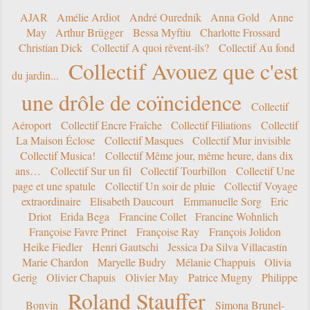
AJAR
Amélie Ardiot
André Ourednik
Anna Gold
Anne
May
Arthur Brügger
Bessa Myftiu
Charlotte Frossard
Christian Dick
Collectif A quoi rêvent-ils?
Collectif Au fond
Collectif Avouez que c'est
du jardin...
une drôle de coïncidence
Collectif
Aéroport
Collectif Encre Fraîche
Collectif Filiations
Collectif
La Maison Éclose
Collectif Masques
Collectif Mur invisible
Collectif Musica!
Collectif Même jour, même heure, dans dix
ans…
Collectif Sur un fil
Collectif Tourbillon
Collectif Une
page et une spatule
Collectif Un soir de pluie
Collectif Voyage
extraordinaire
Elisabeth Daucourt
Emmanuelle Sorg
Eric
Driot
Erida Bega
Francine Collet
Francine Wohnlich
Françoise Favre Prinet
Françoise Ray
François Jolidon
Heike Fiedler
Henri Gautschi
Jessica Da Silva Villacastín
Marie Chardon
Maryelle Budry
Mélanie Chappuis
Olivia
Gerig
Olivier Chapuis
Olivier May
Patrice Mugny
Philippe
Roland Stauffer
Bonvin
Simona Brunel-