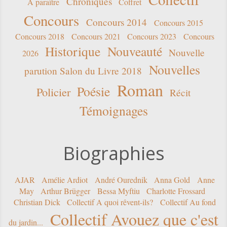
Chroniques
A paraître
Coffret
Concours
Concours 2014
Concours 2015
Concours 2018
Concours 2021
Concours 2023
Concours
Historique
Nouveauté
Nouvelle
2026
Nouvelles
parution Salon du Livre 2018
Roman
Poésie
Policier
Récit
Témoignages
Biographies
AJAR
Amélie Ardiot
André Ourednik
Anna Gold
Anne
May
Arthur Brügger
Bessa Myftiu
Charlotte Frossard
Christian Dick
Collectif A quoi rêvent-ils?
Collectif Au fond
Collectif Avouez que c'est
du jardin...