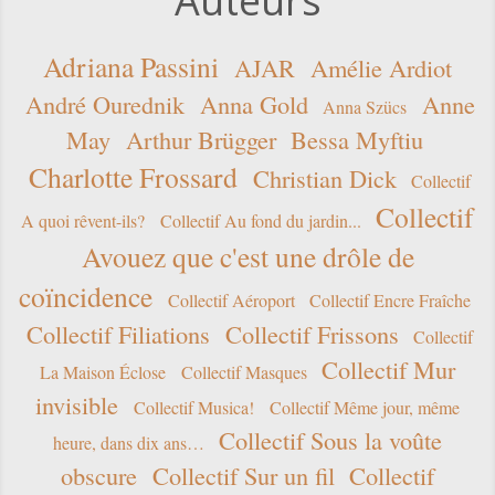
Auteurs
Adriana Passini
AJAR
Amélie Ardiot
André Ourednik
Anna Gold
Anne
Anna Szücs
May
Arthur Brügger
Bessa Myftiu
Charlotte Frossard
Christian Dick
Collectif
Collectif
A quoi rêvent-ils?
Collectif Au fond du jardin...
Avouez que c'est une drôle de
coïncidence
Collectif Aéroport
Collectif Encre Fraîche
Collectif Filiations
Collectif Frissons
Collectif
Collectif Mur
La Maison Éclose
Collectif Masques
invisible
Collectif Musica!
Collectif Même jour, même
Collectif Sous la voûte
heure, dans dix ans…
obscure
Collectif Sur un fil
Collectif