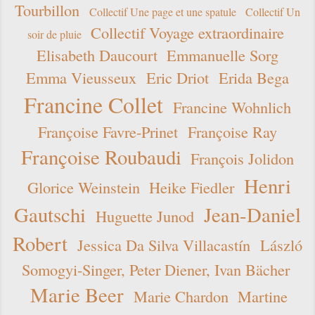
Tourbillon
Collectif Une page et une spatule
Collectif Un
Collectif Voyage extraordinaire
soir de pluie
Elisabeth Daucourt
Emmanuelle Sorg
Emma Vieusseux
Eric Driot
Erida Bega
Francine Collet
Francine Wohnlich
Françoise Favre-Prinet
Françoise Ray
Françoise Roubaudi
François Jolidon
Henri
Glorice Weinstein
Heike Fiedler
Gautschi
Jean-Daniel
Huguette Junod
Robert
Jessica Da Silva Villacastín
László
Somogyi-Singer, Peter Diener, Ivan Bächer
Marie Beer
Marie Chardon
Martine