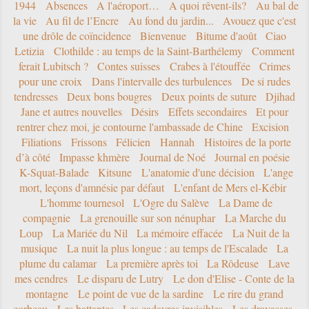
1944
Absences
A l'aéroport…
A quoi rêvent-ils?
Au bal de
la vie
Au fil de l’Encre
Au fond du jardin...
Avouez que c'est
une drôle de coïncidence
Bienvenue
Bitume d'août
Ciao
Letizia
Clothilde : au temps de la Saint-Barthélemy
Comment
ferait Lubitsch ?
Contes suisses
Crabes à l'étouffée
Crimes
pour une croix
Dans l'intervalle des turbulences
De si rudes
tendresses
Deux bons bougres
Deux points de suture
Djihad
Jane et autres nouvelles
Désirs
Effets secondaires
Et pour
rentrer chez moi, je contourne l'ambassade de Chine
Excision
Filiations
Frissons
Félicien
Hannah
Histoires de la porte
d’à côté
Impasse khmère
Journal de Noé
Journal en poésie
K-Squat-Balade
Kitsune
L'anatomie d'une décision
L'ange
mort, leçons d'amnésie par défaut
L'enfant de Mers el-Kébir
L'homme tournesol
L'Ogre du Salève
La Dame de
compagnie
La grenouille sur son nénuphar
La Marche du
Loup
La Mariée du Nil
La mémoire effacée
La Nuit de la
musique
La nuit la plus longue : au temps de l'Escalade
La
plume du calamar
La première après toi
La Rôdeuse
Lave
mes cendres
Le disparu de Lutry
Le don d'Elise - Conte de la
montagne
Le point de vue de la sardine
Le rire du grand
corbeau
Les battantes
Les cadavres invisibles
Les dravasses