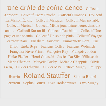
une drôle de coïncidence
Collectif
Aéroport
Collectif Encre Fraîche
Collectif Filiations
Collectif
La Maison Éclose
Collectif Masques
Collectif Mur invisible
Collectif Musica!
Collectif Même jour, même heure, dans dix
ans…
Collectif Sur un fil
Collectif Tourbillon
Collectif Une
page et une spatule
Collectif Un soir de pluie
Collectif Voyage
extraordinaire
Elisabeth Daucourt
Emmanuelle Sorg
Eric
Driot
Erida Bega
Francine Collet
Francine Wohnlich
Françoise Favre Prinet
Françoise Ray
François Jolidon
Heike Fiedler
Henri Gautschi
Jessica Da Silva Villacastín
Marie Chardon
Maryelle Budry
Mélanie Chappuis
Olivia
Gerig
Olivier Chapuis
Olivier May
Patrice Mugny
Philippe
Roland Stauffer
Bonvin
Simona Brunel-
Ferrarelli
Sophie Colliex
Sven Bodenmüller
Yves Mugny