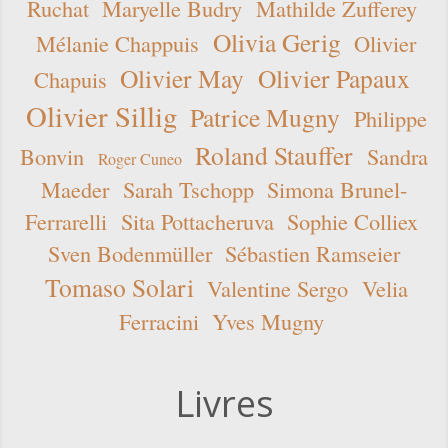
Ruchat
Maryelle Budry
Mathilde Zufferey
Olivia Gerig
Mélanie Chappuis
Olivier
Olivier May
Olivier Papaux
Chapuis
Olivier Sillig
Patrice Mugny
Philippe
Roland Stauffer
Bonvin
Sandra
Roger Cuneo
Maeder
Sarah Tschopp
Simona Brunel-
Ferrarelli
Sita Pottacheruva
Sophie Colliex
Sven Bodenmüller
Sébastien Ramseier
Tomaso Solari
Valentine Sergo
Velia
Ferracini
Yves Mugny
Livres