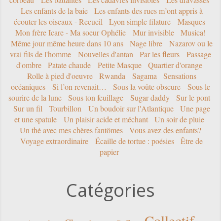
Les enfants de la baie
Les enfants des rues m’ont appris à
écouter les oiseaux - Recueil
Lyon simple filature
Masques
Mon frère Icare - Ma soeur Ophélie
Mur invisible
Musica!
Même jour même heure dans 10 ans
Nage libre
Nazarov ou le
vrai fils de l'homme
Nouvelles d'antan
Par les fleurs
Passage
d'ombre
Patate chaude
Petite Masque
Quartier d'orange
Rolle à pied d'oeuvre
Rwanda
Sagama
Sensations
océaniques
Si l’on revenait…
Sous la voûte obscure
Sous le
sourire de la lune
Sous ton feuillage
Sugar daddy
Sur le pont
Sur un fil
Tourbillon
Un boudoir sur l'Atlantique
Une page
et une spatule
Un plaisir acide et méchant
Un soir de pluie
Un thé avec mes chères fantômes
Vous avez des enfants?
Voyage extraordinaire
Écaille de tortue : poésies
Être de
papier
Catégories
Collectif