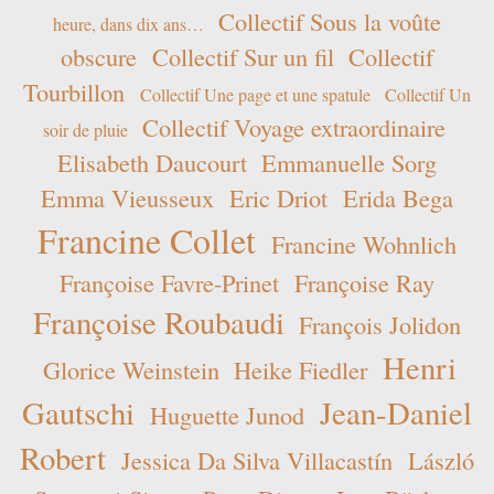
Collectif Sous la voûte
heure, dans dix ans…
obscure
Collectif Sur un fil
Collectif
Tourbillon
Collectif Une page et une spatule
Collectif Un
Collectif Voyage extraordinaire
soir de pluie
Elisabeth Daucourt
Emmanuelle Sorg
Emma Vieusseux
Eric Driot
Erida Bega
Francine Collet
Francine Wohnlich
Françoise Favre-Prinet
Françoise Ray
Françoise Roubaudi
François Jolidon
Henri
Glorice Weinstein
Heike Fiedler
Gautschi
Jean-Daniel
Huguette Junod
Robert
Jessica Da Silva Villacastín
László