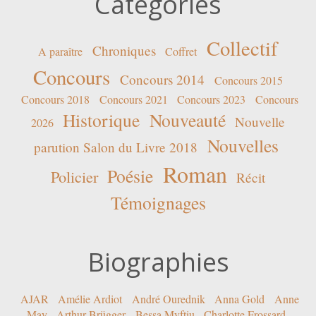
Catégories
Collectif
Chroniques
A paraître
Coffret
Concours
Concours 2014
Concours 2015
Concours 2018
Concours 2021
Concours 2023
Concours
Historique
Nouveauté
Nouvelle
2026
Nouvelles
parution Salon du Livre 2018
Roman
Poésie
Policier
Récit
Témoignages
Biographies
AJAR
Amélie Ardiot
André Ourednik
Anna Gold
Anne
May
Arthur Brügger
Bessa Myftiu
Charlotte Frossard