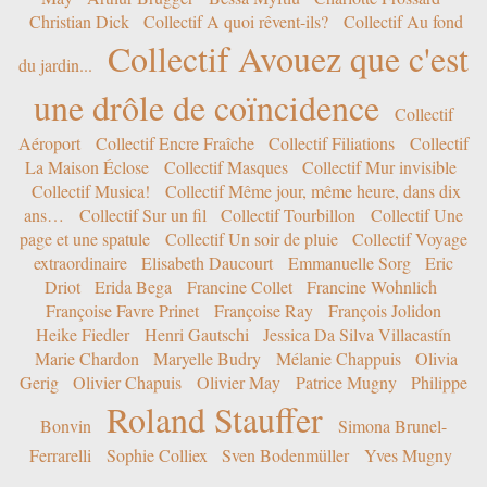
Christian Dick
Collectif A quoi rêvent-ils?
Collectif Au fond
Collectif Avouez que c'est
du jardin...
une drôle de coïncidence
Collectif
Aéroport
Collectif Encre Fraîche
Collectif Filiations
Collectif
La Maison Éclose
Collectif Masques
Collectif Mur invisible
Collectif Musica!
Collectif Même jour, même heure, dans dix
ans…
Collectif Sur un fil
Collectif Tourbillon
Collectif Une
page et une spatule
Collectif Un soir de pluie
Collectif Voyage
extraordinaire
Elisabeth Daucourt
Emmanuelle Sorg
Eric
Driot
Erida Bega
Francine Collet
Francine Wohnlich
Françoise Favre Prinet
Françoise Ray
François Jolidon
Heike Fiedler
Henri Gautschi
Jessica Da Silva Villacastín
Marie Chardon
Maryelle Budry
Mélanie Chappuis
Olivia
Gerig
Olivier Chapuis
Olivier May
Patrice Mugny
Philippe
Roland Stauffer
Bonvin
Simona Brunel-
Ferrarelli
Sophie Colliex
Sven Bodenmüller
Yves Mugny