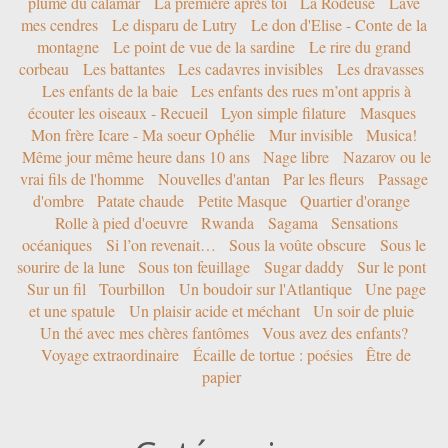
plume du calamar
La première après toi
La Rôdeuse
Lave
mes cendres
Le disparu de Lutry
Le don d'Elise - Conte de la
montagne
Le point de vue de la sardine
Le rire du grand
corbeau
Les battantes
Les cadavres invisibles
Les dravasses
Les enfants de la baie
Les enfants des rues m’ont appris à
écouter les oiseaux - Recueil
Lyon simple filature
Masques
Mon frère Icare - Ma soeur Ophélie
Mur invisible
Musica!
Même jour même heure dans 10 ans
Nage libre
Nazarov ou le
vrai fils de l'homme
Nouvelles d'antan
Par les fleurs
Passage
d'ombre
Patate chaude
Petite Masque
Quartier d'orange
Rolle à pied d'oeuvre
Rwanda
Sagama
Sensations
océaniques
Si l’on revenait…
Sous la voûte obscure
Sous le
sourire de la lune
Sous ton feuillage
Sugar daddy
Sur le pont
Sur un fil
Tourbillon
Un boudoir sur l'Atlantique
Une page
et une spatule
Un plaisir acide et méchant
Un soir de pluie
Un thé avec mes chères fantômes
Vous avez des enfants?
Voyage extraordinaire
Écaille de tortue : poésies
Être de
papier