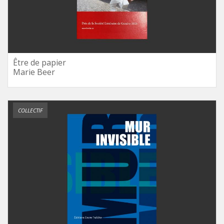
Être de papier
Marie Beer
COLLECTIF