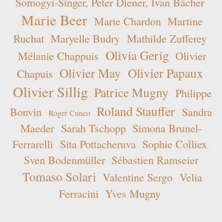
Somogyi-Singer, Peter Diener, Ivan Bächer
Marie Beer
Marie Chardon
Martine
Ruchat
Maryelle Budry
Mathilde Zufferey
Olivia Gerig
Mélanie Chappuis
Olivier
Olivier May
Olivier Papaux
Chapuis
Olivier Sillig
Patrice Mugny
Philippe
Roland Stauffer
Bonvin
Sandra
Roger Cuneo
Maeder
Sarah Tschopp
Simona Brunel-
Ferrarelli
Sita Pottacheruva
Sophie Colliex
Sven Bodenmüller
Sébastien Ramseier
Tomaso Solari
Valentine Sergo
Velia
Ferracini
Yves Mugny