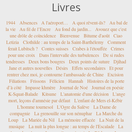
Livres
1944
Absences
A l'aéroport…
A quoi rêvent-ils?
Au bal de
la vie
Au fil de l’Encre
Au fond du jardin...
Avouez que c'est
une drôle de coïncidence
Bienvenue
Bitume d'août
Ciao
Letizia
Clothilde : au temps de la Saint-Barthélemy
Comment
ferait Lubitsch ?
Contes suisses
Crabes à l'étouffée
Crimes
pour une croix
Dans l'intervalle des turbulences
De si rudes
tendresses
Deux bons bougres
Deux points de suture
Djihad
Jane et autres nouvelles
Désirs
Effets secondaires
Et pour
rentrer chez moi, je contourne l'ambassade de Chine
Excision
Filiations
Frissons
Félicien
Hannah
Histoires de la porte
d’à côté
Impasse khmère
Journal de Noé
Journal en poésie
K-Squat-Balade
Kitsune
L'anatomie d'une décision
L'ange
mort, leçons d'amnésie par défaut
L'enfant de Mers el-Kébir
L'homme tournesol
L'Ogre du Salève
La Dame de
compagnie
La grenouille sur son nénuphar
La Marche du
Loup
La Mariée du Nil
La mémoire effacée
La Nuit de la
musique
La nuit la plus longue : au temps de l'Escalade
La