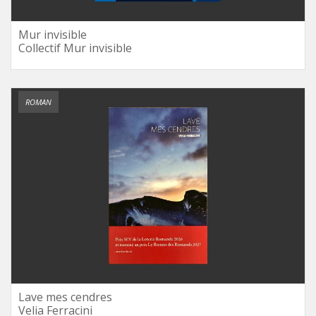
Mur invisible
Collectif Mur invisible
ROMAN
Lave mes cendres
Velia Ferracini