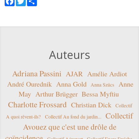
Auteurs
Adriana Passini
AJAR
Amélie Ardiot
André Ourednik
Anna Gold
Anne
Anna Szücs
May
Arthur Brügger
Bessa Myftiu
Charlotte Frossard
Christian Dick
Collectif
Collectif
A quoi rêvent-ils?
Collectif Au fond du jardin...
Avouez que c'est une drôle de
coïncidence
Collectif Aéroport
Collectif Encre Fraîche