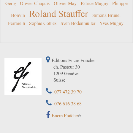
Gerig
Olivier Chapuis
Olivier May
Patrice Mugny
Philippe
Roland Stauffer
Bonvin
Simona Brunel-
Ferrarelli
Sophie Colliex
Sven Bodenmüller
Yves Mugny
Éditions Encre Fraîche
ch. Pasteur 30
1209 Genève
Suisse
077 472 39 70
076 616 38 68
Encre Fraîche