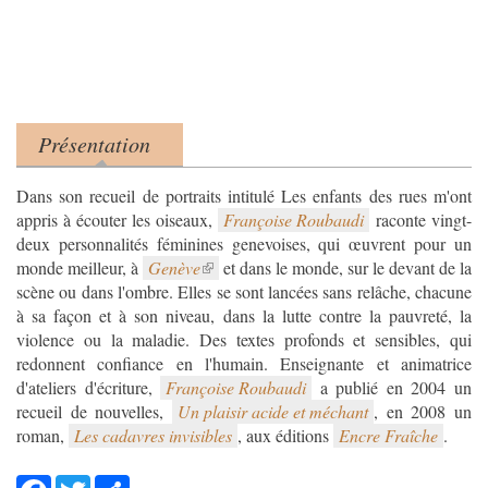
Présentation
Product tabs
(onglet actif)
Dans son recueil de portraits intitulé Les enfants des rues m'ont
appris à écouter les oiseaux,
Françoise Roubaudi
raconte vingt-
deux personnalités féminines genevoises, qui œuvrent pour un
monde meilleur, à
Genève
et dans le monde, sur le devant de la
scène ou dans l'ombre. Elles se sont lancées sans relâche, chacune
à sa façon et à son niveau, dans la lutte contre la pauvreté, la
violence ou la maladie. Des textes profonds et sensibles, qui
redonnent confiance en l'humain. Enseignante et animatrice
d'ateliers d'écriture,
Françoise Roubaudi
a publié en 2004 un
recueil de nouvelles,
Un plaisir acide et méchant
, en 2008 un
roman,
Les cadavres invisibles
, aux éditions
Encre Fraîche
.
Facebook
Twitter
Share