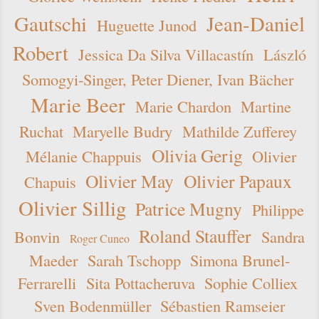
Gautschi
Jean-Daniel
Huguette Junod
Robert
Jessica Da Silva Villacastín
László
Somogyi-Singer, Peter Diener, Ivan Bächer
Marie Beer
Marie Chardon
Martine
Ruchat
Maryelle Budry
Mathilde Zufferey
Olivia Gerig
Mélanie Chappuis
Olivier
Olivier May
Olivier Papaux
Chapuis
Olivier Sillig
Patrice Mugny
Philippe
Roland Stauffer
Bonvin
Sandra
Roger Cuneo
Maeder
Sarah Tschopp
Simona Brunel-
Ferrarelli
Sita Pottacheruva
Sophie Colliex
Sven Bodenmüller
Sébastien Ramseier