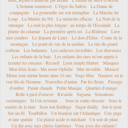
L'homme tournesol
L'Ogre du Salève
La Dame de
compagnie
La grenouille sur son nénuphar
La Marche du
Loup
La Mariée du Nil
La mémoire effacée
La Nuit de la
musique
La nuit la plus longue : au temps de l'Escalade
La
plume du calamar
La première après toi
La Rôdeuse
Lave
mes cendres
Le disparu de Lutry
Le don d'Elise - Conte de la
montagne
Le point de vue de la sardine
Le rire du grand
corbeau
Les battantes
Les cadavres invisibles
Les dravasses
Les enfants de la baie
Les enfants des rues m’ont appris à
écouter les oiseaux - Recueil
Lyon simple filature
Masques
Mon frère Icare - Ma soeur Ophélie
Mur invisible
Musica!
Même jour même heure dans 10 ans
Nage libre
Nazarov ou le
vrai fils de l'homme
Nouvelles d'antan
Par les fleurs
Passage
d'ombre
Patate chaude
Petite Masque
Quartier d'orange
Rolle à pied d'oeuvre
Rwanda
Sagama
Sensations
océaniques
Si l’on revenait…
Sous la voûte obscure
Sous le
sourire de la lune
Sous ton feuillage
Sugar daddy
Sur le pont
Sur un fil
Tourbillon
Un boudoir sur l'Atlantique
Une page
et une spatule
Un plaisir acide et méchant
Un soir de pluie
Un thé avec mes chères fantômes
Vous avez des enfants?