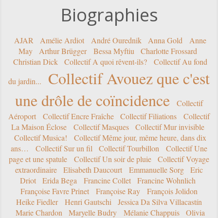
Biographies
AJAR
Amélie Ardiot
André Ourednik
Anna Gold
Anne
May
Arthur Brügger
Bessa Myftiu
Charlotte Frossard
Christian Dick
Collectif A quoi rêvent-ils?
Collectif Au fond
Collectif Avouez que c'est
du jardin...
une drôle de coïncidence
Collectif
Aéroport
Collectif Encre Fraîche
Collectif Filiations
Collectif
La Maison Éclose
Collectif Masques
Collectif Mur invisible
Collectif Musica!
Collectif Même jour, même heure, dans dix
ans…
Collectif Sur un fil
Collectif Tourbillon
Collectif Une
page et une spatule
Collectif Un soir de pluie
Collectif Voyage
extraordinaire
Elisabeth Daucourt
Emmanuelle Sorg
Eric
Driot
Erida Bega
Francine Collet
Francine Wohnlich
Françoise Favre Prinet
Françoise Ray
François Jolidon
Heike Fiedler
Henri Gautschi
Jessica Da Silva Villacastín
Marie Chardon
Maryelle Budry
Mélanie Chappuis
Olivia