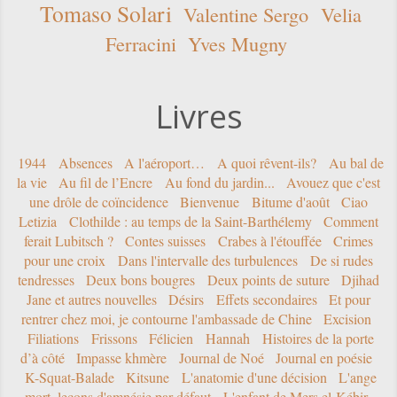
Tomaso Solari
Valentine Sergo
Velia
Ferracini
Yves Mugny
Livres
1944
Absences
A l'aéroport…
A quoi rêvent-ils?
Au bal de
la vie
Au fil de l’Encre
Au fond du jardin...
Avouez que c'est
une drôle de coïncidence
Bienvenue
Bitume d'août
Ciao
Letizia
Clothilde : au temps de la Saint-Barthélemy
Comment
ferait Lubitsch ?
Contes suisses
Crabes à l'étouffée
Crimes
pour une croix
Dans l'intervalle des turbulences
De si rudes
tendresses
Deux bons bougres
Deux points de suture
Djihad
Jane et autres nouvelles
Désirs
Effets secondaires
Et pour
rentrer chez moi, je contourne l'ambassade de Chine
Excision
Filiations
Frissons
Félicien
Hannah
Histoires de la porte
d’à côté
Impasse khmère
Journal de Noé
Journal en poésie
K-Squat-Balade
Kitsune
L'anatomie d'une décision
L'ange
mort, leçons d'amnésie par défaut
L'enfant de Mers el-Kébir