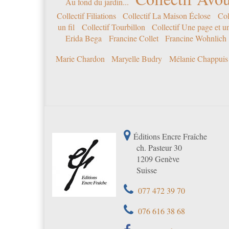
Au fond du jardin...
Collectif Filiations
Collectif La Maison Éclose
Col
un fil
Collectif Tourbillon
Collectif Une page et u
Erida Bega
Francine Collet
Francine Wohnlich
Marie Chardon
Maryelle Budry
Mélanie Chappuis
Éditions Encre Fraîche
ch. Pasteur 30
1209 Genève
Suisse
077 472 39 70
076 616 38 68