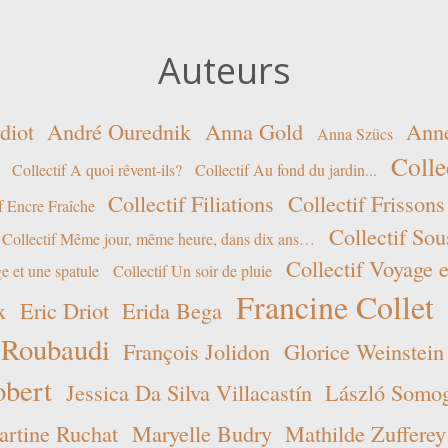
Auteurs
diot
André Ourednik
Anna Gold
Ann
Anna Szücs
Colle
Collectif A quoi rêvent-ils?
Collectif Au fond du jardin...
Collectif Filiations
Collectif Frissons
f Encre Fraîche
Collectif Sou
Collectif Même jour, même heure, dans dix ans…
Collectif Voyage e
e et une spatule
Collectif Un soir de pluie
Francine Collet
x
Eric Driot
Erida Bega
 Roubaudi
François Jolidon
Glorice Weinstein
obert
Jessica Da Silva Villacastín
László Somogy
rtine Ruchat
Maryelle Budry
Mathilde Zufferey