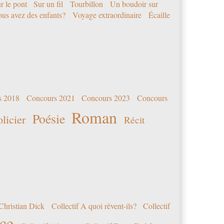
r le pont
Sur un fil
Tourbillon
Un boudoir sur
us avez des enfants?
Voyage extraordinaire
Écaille
s 2018
Concours 2021
Concours 2023
Concours
Roman
Poésie
olicier
Récit
Christian Dick
Collectif A quoi rêvent-ils?
Collectif
nce