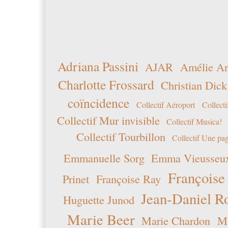
Adriana Passini
AJAR
Amélie Ar
Charlotte Frossard
Christian Dick
coïncidence
Collectif Aéroport
Collecti
Collectif Mur invisible
Collectif Musica!
Collectif Tourbillon
Collectif Une pag
Emmanuelle Sorg
Emma Vieusseu
Françoise
Prinet
Françoise Ray
Jean-Daniel R
Huguette Junod
Marie Beer
Marie Chardon
Ma