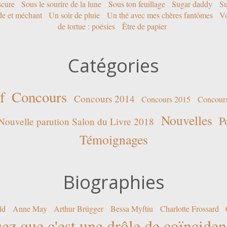
scure
Sous le sourire de la lune
Sous ton feuillage
Sugar daddy
Su
ide et méchant
Un soir de pluie
Un thé avec mes chères fantômes
Vo
de tortue : poésies
Être de papier
Catégories
f
Concours
Concours 2014
Concours 2015
Concour
Nouvelles
P
Nouvelle parution Salon du Livre 2018
Témoignages
Biographies
ld
Anne May
Arthur Brügger
Bessa Myftiu
Charlotte Frossard
ez que c'est une drôle de coïncide