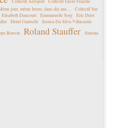
Collectif Aéroport
Collectif Encre Fraîche
 Même jour, même heure, dans dix ans…
Collectif Sur
Elisabeth Daucourt
Emmanuelle Sorg
Eric Driot
dler
Henri Gautschi
Jessica Da Silva Villacastín
Roland Stauffer
ippe Bonvin
Simona