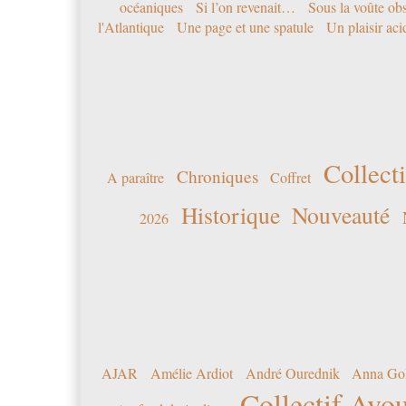
océaniques
Si l’on revenait…
Sous la voûte ob
l'Atlantique
Une page et une spatule
Un plaisir ac
Collecti
Chroniques
A paraître
Coffret
Historique
Nouveauté
2026
AJAR
Amélie Ardiot
André Ourednik
Anna Go
Collectif Avou