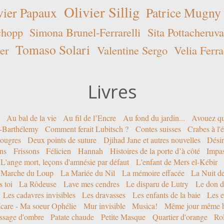
Olivier Sillig
vier Papaux
Patrice Mugny
chopp
Simona Brunel-Ferrarelli
Sita Pottacheruva
Tomaso Solari
er
Valentine Sergo
Velia Ferra
Livres
Au bal de la vie
Au fil de l’Encre
Au fond du jardin...
Avouez qu
nt-Barthélemy
Comment ferait Lubitsch ?
Contes suisses
Crabes à l'
ougres
Deux points de suture
Djihad Jane et autres nouvelles
Désir
ons
Frissons
Félicien
Hannah
Histoires de la porte d’à côté
Impa
L'ange mort, leçons d'amnésie par défaut
L'enfant de Mers el-Kébir
 Marche du Loup
La Mariée du Nil
La mémoire effacée
La Nuit d
 toi
La Rôdeuse
Lave mes cendres
Le disparu de Lutry
Le don d
Les cadavres invisibles
Les dravasses
Les enfants de la baie
Les e
Icare - Ma soeur Ophélie
Mur invisible
Musica!
Même jour même h
ssage d'ombre
Patate chaude
Petite Masque
Quartier d'orange
Rol