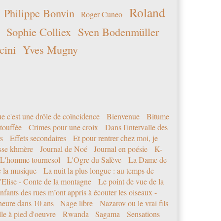
Roland
Philippe Bonvin
Roger Cuneo
Sophie Colliex
Sven Bodenmüller
cini
Yves Mugny
e c'est une drôle de coïncidence
Bienvenue
Bitume
étouffée
Crimes pour une croix
Dans l'intervalle des
s
Effets secondaires
Et pour rentrer chez moi, je
sse khmère
Journal de Noé
Journal en poésie
K-
L'homme tournesol
L'Ogre du Salève
La Dame de
e la musique
La nuit la plus longue : au temps de
'Elise - Conte de la montagne
Le point de vue de la
nfants des rues m’ont appris à écouter les oiseaux -
eure dans 10 ans
Nage libre
Nazarov ou le vrai fils
le à pied d'oeuvre
Rwanda
Sagama
Sensations