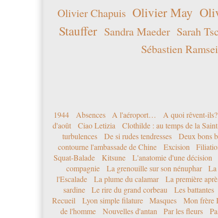
Olivier May
Oli
Olivier Chapuis
Stauffer
Sandra Maeder
Sarah Ts
Sébastien Ramsei
1944
Absences
A l'aéroport…
A quoi rêvent-ils?
d'août
Ciao Letizia
Clothilde : au temps de la Sai
turbulences
De si rudes tendresses
Deux bons b
contourne l'ambassade de Chine
Excision
Filiati
Squat-Balade
Kitsune
L'anatomie d'une décision
compagnie
La grenouille sur son nénuphar
La
l'Escalade
La plume du calamar
La première après
sardine
Le rire du grand corbeau
Les battantes
Recueil
Lyon simple filature
Masques
Mon frère 
de l'homme
Nouvelles d'antan
Par les fleurs
Pa