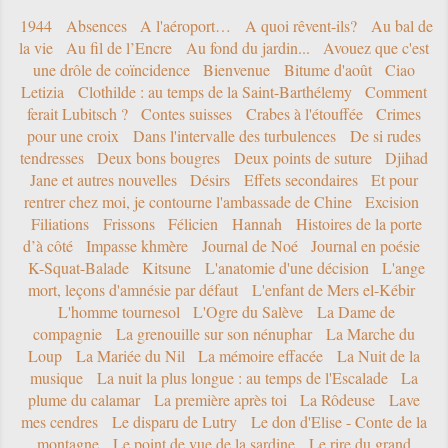
1944
Absences
A l'aéroport…
A quoi rêvent-ils?
Au bal de
la vie
Au fil de l’Encre
Au fond du jardin...
Avouez que c'est
une drôle de coïncidence
Bienvenue
Bitume d'août
Ciao
Letizia
Clothilde : au temps de la Saint-Barthélemy
Comment
ferait Lubitsch ?
Contes suisses
Crabes à l'étouffée
Crimes
pour une croix
Dans l'intervalle des turbulences
De si rudes
tendresses
Deux bons bougres
Deux points de suture
Djihad
Jane et autres nouvelles
Désirs
Effets secondaires
Et pour
rentrer chez moi, je contourne l'ambassade de Chine
Excision
Filiations
Frissons
Félicien
Hannah
Histoires de la porte
d’à côté
Impasse khmère
Journal de Noé
Journal en poésie
K-Squat-Balade
Kitsune
L'anatomie d'une décision
L'ange
mort, leçons d'amnésie par défaut
L'enfant de Mers el-Kébir
L'homme tournesol
L'Ogre du Salève
La Dame de
compagnie
La grenouille sur son nénuphar
La Marche du
Loup
La Mariée du Nil
La mémoire effacée
La Nuit de la
musique
La nuit la plus longue : au temps de l'Escalade
La
plume du calamar
La première après toi
La Rôdeuse
Lave
mes cendres
Le disparu de Lutry
Le don d'Elise - Conte de la
montagne
Le point de vue de la sardine
Le rire du grand