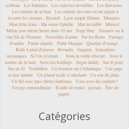
corbeau
Les battantes
Les cadavres invisibles
Les dravasses
Les enfants de la baie
Les enfants des rues m’ont appris à
écouter les oiseaux - Recueil
Lyon simple filature
Masques
Mon frère Icare - Ma soeur Ophélie
Mur invisible
Musica!
Même jour même heure dans 10 ans
Nage libre
Nazarov ou le
vrai fils de l'homme
Nouvelles d'antan
Par les fleurs
Passage
d'ombre
Patate chaude
Petite Masque
Quartier d'orange
Rolle à pied d'oeuvre
Rwanda
Sagama
Sensations
océaniques
Si l’on revenait…
Sous la voûte obscure
Sous le
sourire de la lune
Sous ton feuillage
Sugar daddy
Sur le pont
Sur un fil
Tourbillon
Un boudoir sur l'Atlantique
Une page
et une spatule
Un plaisir acide et méchant
Un soir de pluie
Un thé avec mes chères fantômes
Vous avez des enfants?
Voyage extraordinaire
Écaille de tortue : poésies
Être de
papier
Catégories