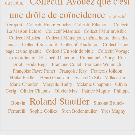
Collectif Avouez que c'est
du jardin...
une drôle de coïncidence
Collectif
Aéroport
Collectif Encre Fraîche
Collectif Filiations
Collectif
La Maison Éclose
Collectif Masques
Collectif Mur invisible
Collectif Musica!
Collectif Même jour, même heure, dans dix
ans…
Collectif Sur un fil
Collectif Tourbillon
Collectif Une
page et une spatule
Collectif Un soir de pluie
Collectif Voyage
extraordinaire
Elisabeth Daucourt
Emmanuelle Sorg
Eric
Driot
Erida Bega
Francine Collet
Francine Wohnlich
Françoise Favre Prinet
Françoise Ray
François Jolidon
Heike Fiedler
Henri Gautschi
Jessica Da Silva Villacastín
Marie Chardon
Maryelle Budry
Mélanie Chappuis
Olivia
Gerig
Olivier Chapuis
Olivier May
Patrice Mugny
Philippe
Roland Stauffer
Bonvin
Simona Brunel-
Ferrarelli
Sophie Colliex
Sven Bodenmüller
Yves Mugny