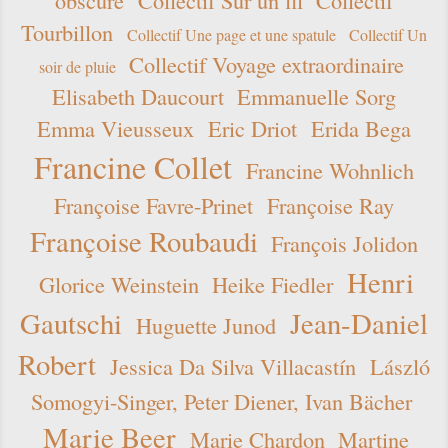
obscure
Collectif Sur un fil
Collectif
Tourbillon
Collectif Une page et une spatule
Collectif Un
Collectif Voyage extraordinaire
soir de pluie
Elisabeth Daucourt
Emmanuelle Sorg
Emma Vieusseux
Eric Driot
Erida Bega
Francine Collet
Francine Wohnlich
Françoise Favre-Prinet
Françoise Ray
Françoise Roubaudi
François Jolidon
Henri
Glorice Weinstein
Heike Fiedler
Gautschi
Jean-Daniel
Huguette Junod
Robert
Jessica Da Silva Villacastín
László
Somogyi-Singer, Peter Diener, Ivan Bächer
Marie Beer
Marie Chardon
Martine