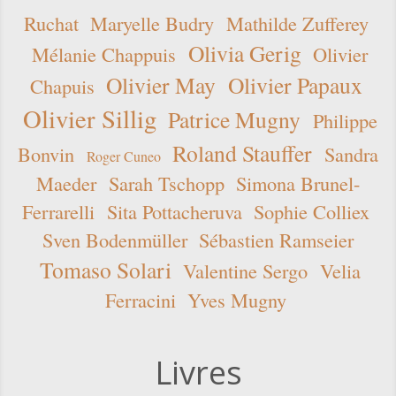
Ruchat
Maryelle Budry
Mathilde Zufferey
Olivia Gerig
Mélanie Chappuis
Olivier
Olivier May
Olivier Papaux
Chapuis
Olivier Sillig
Patrice Mugny
Philippe
Roland Stauffer
Bonvin
Sandra
Roger Cuneo
Maeder
Sarah Tschopp
Simona Brunel-
Ferrarelli
Sita Pottacheruva
Sophie Colliex
Sven Bodenmüller
Sébastien Ramseier
Tomaso Solari
Valentine Sergo
Velia
Ferracini
Yves Mugny
Livres