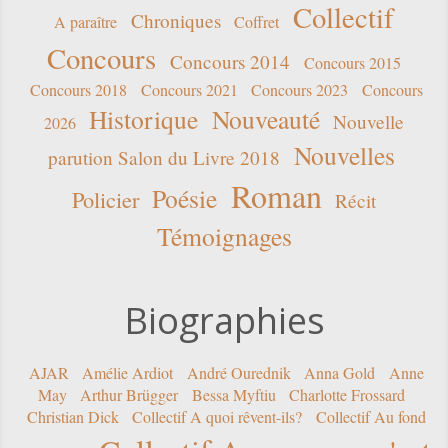
Collectif
Chroniques
A paraître
Coffret
Concours
Concours 2014
Concours 2015
Concours 2018
Concours 2021
Concours 2023
Concours
Historique
Nouveauté
Nouvelle
2026
Nouvelles
parution Salon du Livre 2018
Roman
Poésie
Policier
Récit
Témoignages
Biographies
AJAR
Amélie Ardiot
André Ourednik
Anna Gold
Anne
May
Arthur Brügger
Bessa Myftiu
Charlotte Frossard
Christian Dick
Collectif A quoi rêvent-ils?
Collectif Au fond