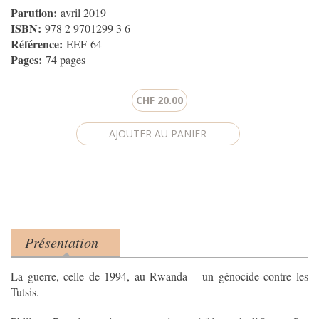
Parution:
avril 2019
ISBN:
978 2 9701299 3 6
Référence:
EEF-64
Pages:
74 pages
CHF 20.00
Présentation
Product tabs
(onglet actif)
La guerre, celle de 1994, au Rwanda – un génocide contre les
Tutsis.