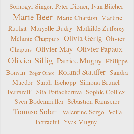
Somogyi-Singer, Peter Diener, Ivan Bächer
Marie Beer
Marie Chardon
Martine
Ruchat
Maryelle Budry
Mathilde Zufferey
Olivia Gerig
Mélanie Chappuis
Olivier
Olivier May
Olivier Papaux
Chapuis
Olivier Sillig
Patrice Mugny
Philippe
Roland Stauffer
Bonvin
Sandra
Roger Cuneo
Maeder
Sarah Tschopp
Simona Brunel-
Ferrarelli
Sita Pottacheruva
Sophie Colliex
Sven Bodenmüller
Sébastien Ramseier
Tomaso Solari
Valentine Sergo
Velia
Ferracini
Yves Mugny