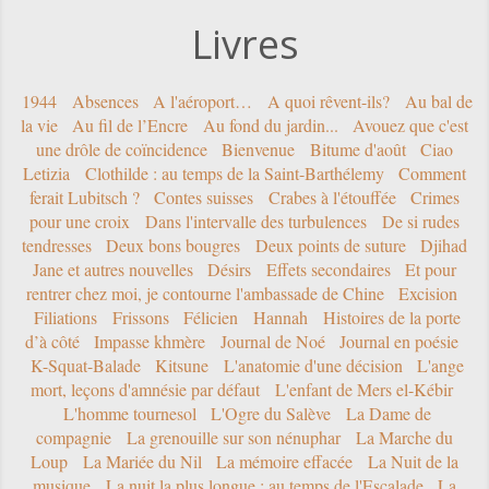
Livres
1944
Absences
A l'aéroport…
A quoi rêvent-ils?
Au bal de
la vie
Au fil de l’Encre
Au fond du jardin...
Avouez que c'est
une drôle de coïncidence
Bienvenue
Bitume d'août
Ciao
Letizia
Clothilde : au temps de la Saint-Barthélemy
Comment
ferait Lubitsch ?
Contes suisses
Crabes à l'étouffée
Crimes
pour une croix
Dans l'intervalle des turbulences
De si rudes
tendresses
Deux bons bougres
Deux points de suture
Djihad
Jane et autres nouvelles
Désirs
Effets secondaires
Et pour
rentrer chez moi, je contourne l'ambassade de Chine
Excision
Filiations
Frissons
Félicien
Hannah
Histoires de la porte
d’à côté
Impasse khmère
Journal de Noé
Journal en poésie
K-Squat-Balade
Kitsune
L'anatomie d'une décision
L'ange
mort, leçons d'amnésie par défaut
L'enfant de Mers el-Kébir
L'homme tournesol
L'Ogre du Salève
La Dame de
compagnie
La grenouille sur son nénuphar
La Marche du
Loup
La Mariée du Nil
La mémoire effacée
La Nuit de la
musique
La nuit la plus longue : au temps de l'Escalade
La