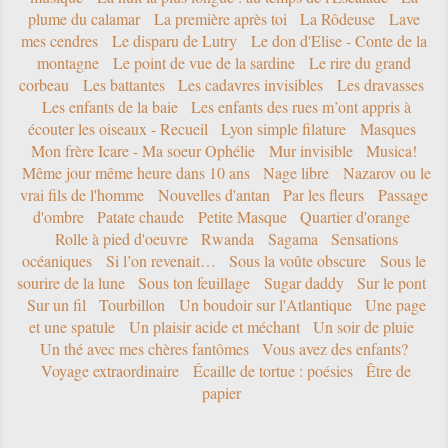
plume du calamar
La première après toi
La Rôdeuse
Lave
mes cendres
Le disparu de Lutry
Le don d'Elise - Conte de la
montagne
Le point de vue de la sardine
Le rire du grand
corbeau
Les battantes
Les cadavres invisibles
Les dravasses
Les enfants de la baie
Les enfants des rues m’ont appris à
écouter les oiseaux - Recueil
Lyon simple filature
Masques
Mon frère Icare - Ma soeur Ophélie
Mur invisible
Musica!
Même jour même heure dans 10 ans
Nage libre
Nazarov ou le
vrai fils de l'homme
Nouvelles d'antan
Par les fleurs
Passage
d'ombre
Patate chaude
Petite Masque
Quartier d'orange
Rolle à pied d'oeuvre
Rwanda
Sagama
Sensations
océaniques
Si l’on revenait…
Sous la voûte obscure
Sous le
sourire de la lune
Sous ton feuillage
Sugar daddy
Sur le pont
Sur un fil
Tourbillon
Un boudoir sur l'Atlantique
Une page
et une spatule
Un plaisir acide et méchant
Un soir de pluie
Un thé avec mes chères fantômes
Vous avez des enfants?
Voyage extraordinaire
Écaille de tortue : poésies
Être de
papier