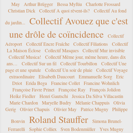
May
Arthur Brügger
Bessa Myftiu
Charlotte Frossard
Christian Dick
Collectif A quoi rêvent-ils?
Collectif Au fond
Collectif Avouez que c'est
du jardin...
une drôle de coïncidence
Collectif
Aéroport
Collectif Encre Fraîche
Collectif Filiations
Collectif
La Maison Éclose
Collectif Masques
Collectif Mur invisible
Collectif Musica!
Collectif Même jour, même heure, dans dix
ans…
Collectif Sur un fil
Collectif Tourbillon
Collectif Une
page et une spatule
Collectif Un soir de pluie
Collectif Voyage
extraordinaire
Elisabeth Daucourt
Emmanuelle Sorg
Eric
Driot
Erida Bega
Francine Collet
Francine Wohnlich
Françoise Favre Prinet
Françoise Ray
François Jolidon
Heike Fiedler
Henri Gautschi
Jessica Da Silva Villacastín
Marie Chardon
Maryelle Budry
Mélanie Chappuis
Olivia
Gerig
Olivier Chapuis
Olivier May
Patrice Mugny
Philippe
Roland Stauffer
Bonvin
Simona Brunel-
Ferrarelli
Sophie Colliex
Sven Bodenmüller
Yves Mugny