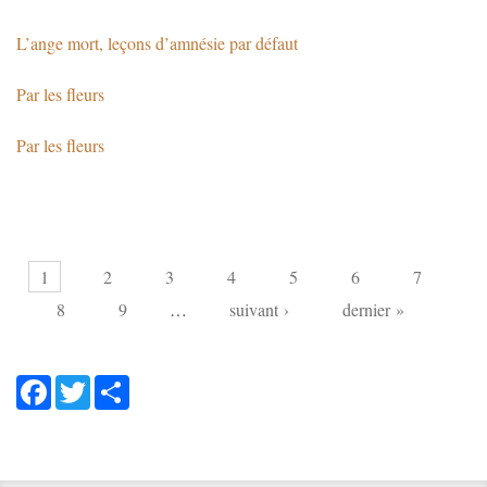
L’ange mort, leçons d’amnésie par défaut
Par les fleurs
Par les fleurs
Pages
1
2
3
4
5
6
7
8
9
…
suivant ›
dernier »
Facebook
Twitter
Share