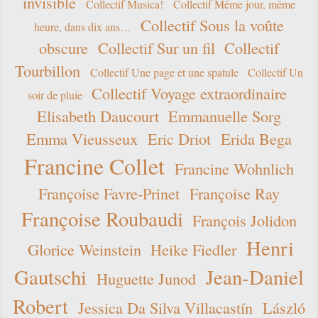
invisible
Collectif Musica!
Collectif Même jour, même
Collectif Sous la voûte
heure, dans dix ans…
obscure
Collectif Sur un fil
Collectif
Tourbillon
Collectif Une page et une spatule
Collectif Un
Collectif Voyage extraordinaire
soir de pluie
Elisabeth Daucourt
Emmanuelle Sorg
Emma Vieusseux
Eric Driot
Erida Bega
Francine Collet
Francine Wohnlich
Françoise Favre-Prinet
Françoise Ray
Françoise Roubaudi
François Jolidon
Henri
Glorice Weinstein
Heike Fiedler
Gautschi
Jean-Daniel
Huguette Junod
Robert
Jessica Da Silva Villacastín
László