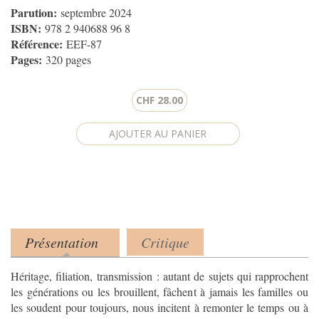
Parution:
septembre 2024
ISBN:
978 2 940688 96 8
Référence:
EEF-87
Pages:
320 pages
CHF 28.00
Présentation
Critique
Product tabs
(onglet actif)
Héritage, filiation, transmission : autant de sujets qui rapprochent
les générations ou les brouillent, fâchent à jamais les familles ou
les soudent pour toujours, nous incitent à remonter le temps ou à