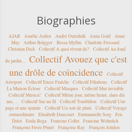
Biographies
AJAR
Amélie Ardiot
André Ourednik
Anna Gold
Anne
May
Arthur Brügger
Bessa Myftiu
Charlotte Frossard
Christian Dick
Collectif A quoi rêvent-ils?
Collectif Au fond
Collectif Avouez que c'est
du jardin...
une drôle de coïncidence
Collectif
Aéroport
Collectif Encre Fraîche
Collectif Filiations
Collectif
La Maison Éclose
Collectif Masques
Collectif Mur invisible
Collectif Musica!
Collectif Même jour, même heure, dans dix
ans…
Collectif Sur un fil
Collectif Tourbillon
Collectif Une
page et une spatule
Collectif Un soir de pluie
Collectif Voyage
extraordinaire
Elisabeth Daucourt
Emmanuelle Sorg
Eric
Driot
Erida Bega
Francine Collet
Francine Wohnlich
Françoise Favre Prinet
Françoise Ray
François Jolidon