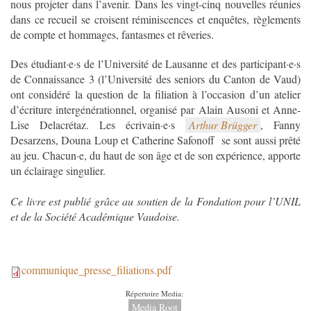
nous projeter dans l’avenir. Dans les vingt-cinq nouvelles réunies
dans ce recueil se croisent réminiscences et enquêtes, règlements
de compte et hommages, fantasmes et rêveries.
Des étudiant·e·s de l’Université de Lausanne et des participant·e·s
de Connaissance 3 (l’Université des seniors du Canton de Vaud)
ont considéré la question de la filiation à l’occasion d’un atelier
d’écriture intergénérationnel, organisé par Alain Ausoni et Anne-
Lise Delacrétaz. Les écrivain·e·s
Arthur Brügger
, Fanny
Desarzens, Douna Loup et Catherine Safonoff se sont aussi prêté
au jeu. Chacun·e, du haut de son âge et de son expérience, apporte
un éclairage singulier.
Ce livre est publié grâce au soutien de la Fondation pour l’UNIL
et de la Société Académique Vaudoise.
communique_presse_filiations.pdf
communique_presse_filiations.p
Répertoire Media:
Media Root