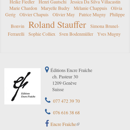
Heike Fiedler
Henri Gautschi
Jessica Da Silva Villacastín
Marie Chardon
Maryelle Budry
Mélanie Chappuis
Olivia
Gerig
Olivier Chapuis
Olivier May
Patrice Mugny
Philippe
Roland Stauffer
Bonvin
Simona Brunel-
Ferrarelli
Sophie Colliex
Sven Bodenmüller
Yves Mugny
Éditions Encre Fraîche
ch. Pasteur 30
1209 Genève
Suisse
077 472 39 70
076 616 38 68
Encre Fraîche