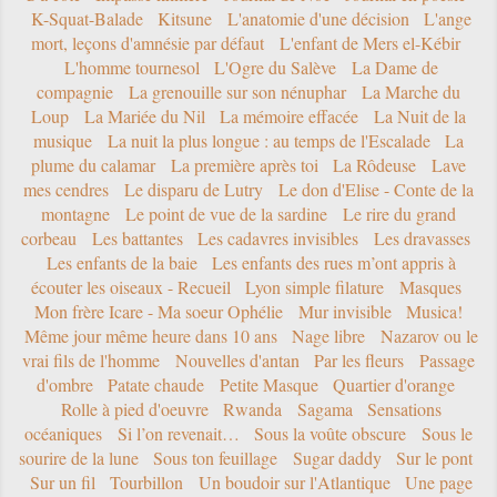
K-Squat-Balade
Kitsune
L'anatomie d'une décision
L'ange
mort, leçons d'amnésie par défaut
L'enfant de Mers el-Kébir
L'homme tournesol
L'Ogre du Salève
La Dame de
compagnie
La grenouille sur son nénuphar
La Marche du
Loup
La Mariée du Nil
La mémoire effacée
La Nuit de la
musique
La nuit la plus longue : au temps de l'Escalade
La
plume du calamar
La première après toi
La Rôdeuse
Lave
mes cendres
Le disparu de Lutry
Le don d'Elise - Conte de la
montagne
Le point de vue de la sardine
Le rire du grand
corbeau
Les battantes
Les cadavres invisibles
Les dravasses
Les enfants de la baie
Les enfants des rues m’ont appris à
écouter les oiseaux - Recueil
Lyon simple filature
Masques
Mon frère Icare - Ma soeur Ophélie
Mur invisible
Musica!
Même jour même heure dans 10 ans
Nage libre
Nazarov ou le
vrai fils de l'homme
Nouvelles d'antan
Par les fleurs
Passage
d'ombre
Patate chaude
Petite Masque
Quartier d'orange
Rolle à pied d'oeuvre
Rwanda
Sagama
Sensations
océaniques
Si l’on revenait…
Sous la voûte obscure
Sous le
sourire de la lune
Sous ton feuillage
Sugar daddy
Sur le pont
Sur un fil
Tourbillon
Un boudoir sur l'Atlantique
Une page