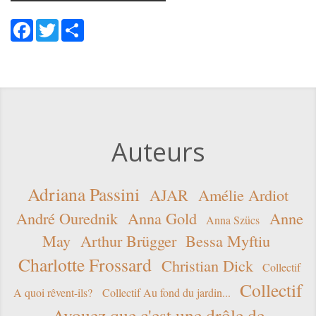
Facebook
Twitter
Share
Auteurs
Adriana Passini
AJAR
Amélie Ardiot
André Ourednik
Anna Gold
Anne
Anna Szücs
May
Arthur Brügger
Bessa Myftiu
Charlotte Frossard
Christian Dick
Collectif
Collectif
A quoi rêvent-ils?
Collectif Au fond du jardin...
Avouez que c'est une drôle de