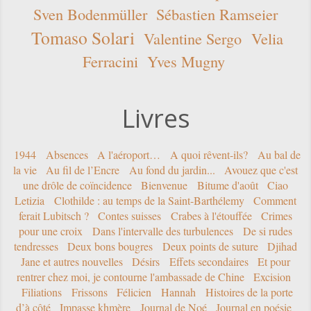
Sven Bodenmüller
Sébastien Ramseier
Tomaso Solari
Valentine Sergo
Velia
Ferracini
Yves Mugny
Livres
1944
Absences
A l'aéroport…
A quoi rêvent-ils?
Au bal de
la vie
Au fil de l’Encre
Au fond du jardin...
Avouez que c'est
une drôle de coïncidence
Bienvenue
Bitume d'août
Ciao
Letizia
Clothilde : au temps de la Saint-Barthélemy
Comment
ferait Lubitsch ?
Contes suisses
Crabes à l'étouffée
Crimes
pour une croix
Dans l'intervalle des turbulences
De si rudes
tendresses
Deux bons bougres
Deux points de suture
Djihad
Jane et autres nouvelles
Désirs
Effets secondaires
Et pour
rentrer chez moi, je contourne l'ambassade de Chine
Excision
Filiations
Frissons
Félicien
Hannah
Histoires de la porte
d’à côté
Impasse khmère
Journal de Noé
Journal en poésie