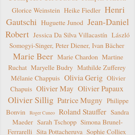
Henri
Glorice Weinstein
Heike Fiedler
Gautschi
Jean-Daniel
Huguette Junod
Robert
Jessica Da Silva Villacastín
László
Somogyi-Singer, Peter Diener, Ivan Bächer
Marie Beer
Marie Chardon
Martine
Ruchat
Maryelle Budry
Mathilde Zufferey
Olivia Gerig
Mélanie Chappuis
Olivier
Olivier May
Olivier Papaux
Chapuis
Olivier Sillig
Patrice Mugny
Philippe
Roland Stauffer
Bonvin
Sandra
Roger Cuneo
Maeder
Sarah Tschopp
Simona Brunel-
Ferrarelli
Sita Pottacheruva
Sophie Colliex