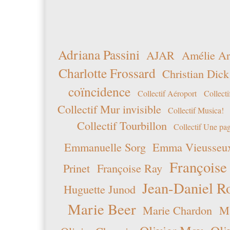
Adriana Passini
AJAR
Amélie Ar
Charlotte Frossard
Christian Dick
coïncidence
Collectif Aéroport
Collecti
Collectif Mur invisible
Collectif Musica!
Collectif Tourbillon
Collectif Une pag
Emmanuelle Sorg
Emma Vieusseu
Françoise
Prinet
Françoise Ray
Jean-Daniel R
Huguette Junod
Marie Beer
Marie Chardon
Ma