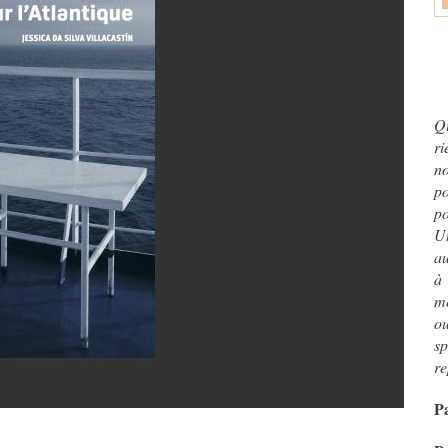
Qu
ri
no
po
po
U
au
à 
mê
o
sp
re
P