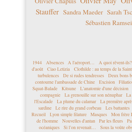
Olivier May
Oli
Olivier Chapuis
Stauffer
Sandra Maeder
Sarah Ts
Sébastien Ramsei
1944
Absences
A l'aéroport…
A quoi rêvent-ils?
d'août
Ciao Letizia
Clothilde : au temps de la Sai
turbulences
De si rudes tendresses
Deux bons b
contourne l'ambassade de Chine
Excision
Filiati
Squat-Balade
Kitsune
L'anatomie d'une décision
compagnie
La grenouille sur son nénuphar
La
l'Escalade
La plume du calamar
La première après
sardine
Le rire du grand corbeau
Les battantes
Recueil
Lyon simple filature
Masques
Mon frère 
de l'homme
Nouvelles d'antan
Par les fleurs
Pa
océaniques
Si l’on revenait…
Sous la voûte ob