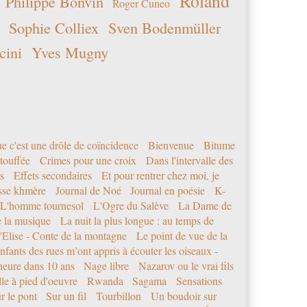
Roland
Philippe Bonvin
Roger Cuneo
Sophie Colliex
Sven Bodenmüller
cini
Yves Mugny
e c'est une drôle de coïncidence
Bienvenue
Bitume
étouffée
Crimes pour une croix
Dans l'intervalle des
s
Effets secondaires
Et pour rentrer chez moi, je
sse khmère
Journal de Noé
Journal en poésie
K-
L'homme tournesol
L'Ogre du Salève
La Dame de
e la musique
La nuit la plus longue : au temps de
'Elise - Conte de la montagne
Le point de vue de la
nfants des rues m’ont appris à écouter les oiseaux -
eure dans 10 ans
Nage libre
Nazarov ou le vrai fils
le à pied d'oeuvre
Rwanda
Sagama
Sensations
r le pont
Sur un fil
Tourbillon
Un boudoir sur