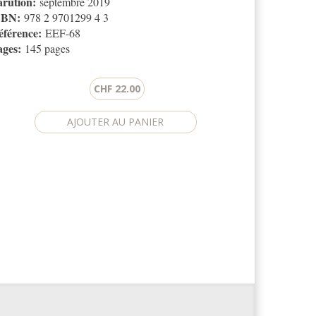
arution:
septembre 2019
SBN:
978 2 9701299 4 3
éférence:
EEF-68
ages:
145 pages
CHF 22.00