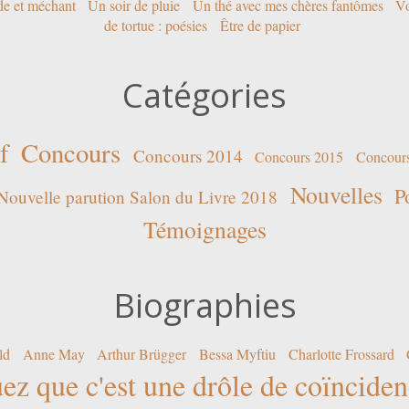
ide et méchant
Un soir de pluie
Un thé avec mes chères fantômes
Vo
de tortue : poésies
Être de papier
Catégories
f
Concours
Concours 2014
Concours 2015
Concour
Nouvelles
P
Nouvelle parution Salon du Livre 2018
Témoignages
Biographies
ld
Anne May
Arthur Brügger
Bessa Myftiu
Charlotte Frossard
ez que c'est une drôle de coïncide