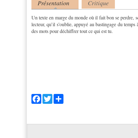
Présentation
Critique
Product tabs
(onglet actif)
Un texte en marge du monde où il fait bon se perdre, s
lecteur, qu’il s’oublie, appuyé au bastingage du temps à
des mots pour déchiffrer tout ce qui est tu.
Facebook
Twitter
Share