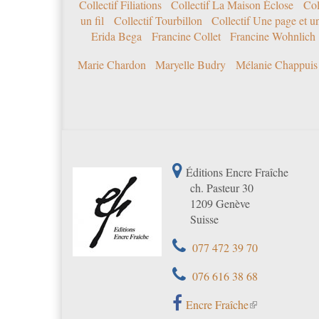
Collectif Filiations
Collectif La Maison Éclose
Col
un fil
Collectif Tourbillon
Collectif Une page et u
Erida Bega
Francine Collet
Francine Wohnlich
Marie Chardon
Maryelle Budry
Mélanie Chappuis
Éditions Encre Fraîche
ch. Pasteur 30
1209 Genève
Suisse
077 472 39 70
076 616 38 68
Encre Fraîche