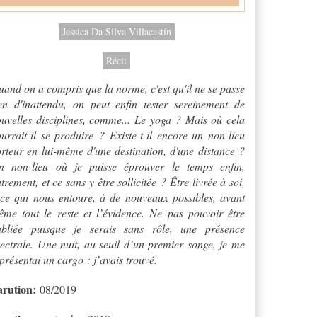
Jessica Da Silva Villacastín
Récit
and on a compris que la norme, c'est qu'il ne se passe
en d'inattendu, on peut enfin tester sereinement de
uvelles disciplines, comme... Le yoga ? Mais où cela
urrait-il se produire ? Existe-t-il encore un non-lieu
rteur en lui-même d'une destination, d'une distance ?
n non-lieu où je puisse éprouver le temps enfin,
trement, et ce sans y être sollicitée ? Être livrée à soi,
ce qui nous entoure, à de nouveaux possibles, avant
me tout le reste et l’évidence. Ne pas pouvoir être
ubliée puisque je serais sans rôle, une présence
ectrale. Une nuit, au seuil d’un premier songe, je me
présentai un cargo : j’avais trouvé.
arution:
08/2019