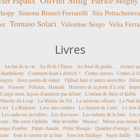
vier Papaux
Patrice Mugny
chopp
Simona Brunel-Ferrarelli
Sita Pottacheruva
Tomaso Solari
er
Valentine Sergo
Velia Ferra
Livres
Au bal de la vie
Au fil de l’Encre
Au fond du jardin...
Avouez qu
nt-Barthélemy
Comment ferait Lubitsch ?
Contes suisses
Crabes à l'
ougres
Deux points de suture
Djihad Jane et autres nouvelles
Désir
ons
Frissons
Félicien
Hannah
Histoires de la porte d’à côté
Impa
L'ange mort, leçons d'amnésie par défaut
L'enfant de Mers el-Kébir
 Marche du Loup
La Mariée du Nil
La mémoire effacée
La Nuit d
 toi
La Rôdeuse
Lave mes cendres
Le disparu de Lutry
Le don d
Les cadavres invisibles
Les dravasses
Les enfants de la baie
Les e
Icare - Ma soeur Ophélie
Mur invisible
Musica!
Même jour même h
ssage d'ombre
Patate chaude
Petite Masque
Quartier d'orange
Rol
scure
Sous le sourire de la lune
Sous ton feuillage
Sugar daddy
Su