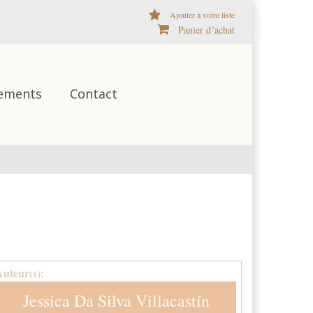
Ajouter à votre liste
Panier d´achat
ements
Contact
Auteur(s):
Jessica Da Silva Villacastín