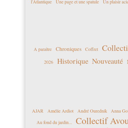
l'Atlantique
Une page et une spatule
Un plaisir ac
Collecti
Chroniques
A paraître
Coffret
Historique
Nouveauté
2026
AJAR
Amélie Ardiot
André Ourednik
Anna Go
Collectif Avou
Au fond du jardin...