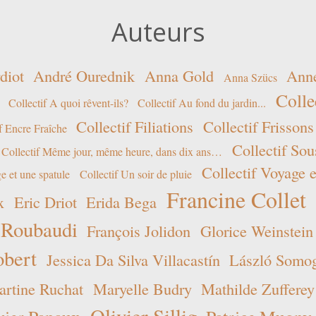
Auteurs
diot
André Ourednik
Anna Gold
Ann
Anna Szücs
Colle
Collectif A quoi rêvent-ils?
Collectif Au fond du jardin...
Collectif Filiations
Collectif Frissons
f Encre Fraîche
Collectif Sou
Collectif Même jour, même heure, dans dix ans…
Collectif Voyage e
e et une spatule
Collectif Un soir de pluie
Francine Collet
x
Eric Driot
Erida Bega
 Roubaudi
François Jolidon
Glorice Weinstein
obert
Jessica Da Silva Villacastín
László Somogy
rtine Ruchat
Maryelle Budry
Mathilde Zufferey
Olivier Sillig