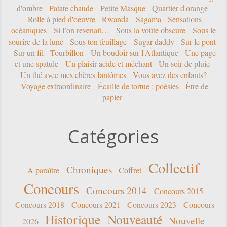
d'ombre
Patate chaude
Petite Masque
Quartier d'orange
Rolle à pied d'oeuvre
Rwanda
Sagama
Sensations
océaniques
Si l’on revenait…
Sous la voûte obscure
Sous le
sourire de la lune
Sous ton feuillage
Sugar daddy
Sur le pont
Sur un fil
Tourbillon
Un boudoir sur l'Atlantique
Une page
et une spatule
Un plaisir acide et méchant
Un soir de pluie
Un thé avec mes chères fantômes
Vous avez des enfants?
Voyage extraordinaire
Écaille de tortue : poésies
Être de
papier
Catégories
Collectif
Chroniques
A paraître
Coffret
Concours
Concours 2014
Concours 2015
Concours 2018
Concours 2021
Concours 2023
Concours
Historique
Nouveauté
Nouvelle
2026