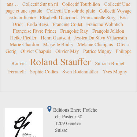
ans…
Collectif Sur un fil
Collectif Tourbillon
Collectif Une
page et une spatule
Collectif Un soir de pluie
Collectif Voyage
extraordinaire
Elisabeth Daucourt
Emmanuelle Sorg
Eric
Driot
Erida Bega
Francine Collet
Francine Wohnlich
Françoise Favre Prinet
Françoise Ray
François Jolidon
Heike Fiedler
Henri Gautschi
Jessica Da Silva Villacastín
Marie Chardon
Maryelle Budry
Mélanie Chappuis
Olivia
Gerig
Olivier Chapuis
Olivier May
Patrice Mugny
Philippe
Roland Stauffer
Bonvin
Simona Brunel-
Ferrarelli
Sophie Colliex
Sven Bodenmüller
Yves Mugny
Éditions Encre Fraîche
ch. Pasteur 30
1209 Genève
Suisse