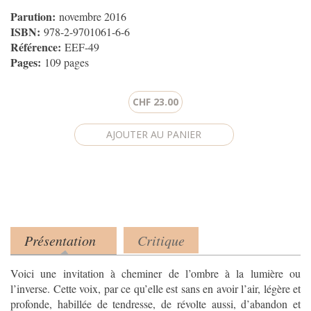
Parution:
novembre 2016
ISBN:
978-2-9701061-6-6
Référence:
EEF-49
Pages:
109 pages
CHF 23.00
CAPTCHA
Cette
question
a
pour
Présentation
Critique
Product tabs
but
(onglet actif)
de
Voici une invitation à cheminer de l’ombre à la lumière ou
vérifier
l’inverse. Cette voix, par ce qu’elle est sans en avoir l’air, légère et
que
profonde, habillée de tendresse, de révolte aussi, d’abandon et
vous