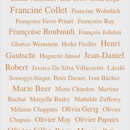
Francine Collet
Francine Wohnlich
Françoise Favre-Prinet
Françoise Ray
Françoise Roubaudi
François Jolidon
Henri
Glorice Weinstein
Heike Fiedler
Gautschi
Jean-Daniel
Huguette Junod
Robert
Jessica Da Silva Villacastín
László
Somogyi-Singer, Peter Diener, Ivan Bächer
Marie Beer
Marie Chardon
Martine
Ruchat
Maryelle Budry
Mathilde Zufferey
Olivia Gerig
Mélanie Chappuis
Olivier
Olivier May
Olivier Papaux
Chapuis