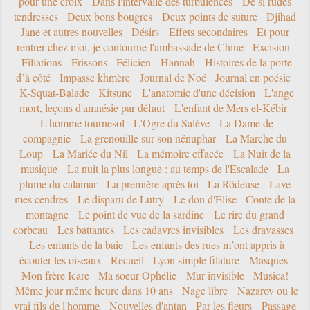
pour une croix
Dans l'intervalle des turbulences
De si rudes
tendresses
Deux bons bougres
Deux points de suture
Djihad
Jane et autres nouvelles
Désirs
Effets secondaires
Et pour
rentrer chez moi, je contourne l'ambassade de Chine
Excision
Filiations
Frissons
Félicien
Hannah
Histoires de la porte
d’à côté
Impasse khmère
Journal de Noé
Journal en poésie
K-Squat-Balade
Kitsune
L'anatomie d'une décision
L'ange
mort, leçons d'amnésie par défaut
L'enfant de Mers el-Kébir
L'homme tournesol
L'Ogre du Salève
La Dame de
compagnie
La grenouille sur son nénuphar
La Marche du
Loup
La Mariée du Nil
La mémoire effacée
La Nuit de la
musique
La nuit la plus longue : au temps de l'Escalade
La
plume du calamar
La première après toi
La Rôdeuse
Lave
mes cendres
Le disparu de Lutry
Le don d'Elise - Conte de la
montagne
Le point de vue de la sardine
Le rire du grand
corbeau
Les battantes
Les cadavres invisibles
Les dravasses
Les enfants de la baie
Les enfants des rues m’ont appris à
écouter les oiseaux - Recueil
Lyon simple filature
Masques
Mon frère Icare - Ma soeur Ophélie
Mur invisible
Musica!
Même jour même heure dans 10 ans
Nage libre
Nazarov ou le
vrai fils de l'homme
Nouvelles d'antan
Par les fleurs
Passage