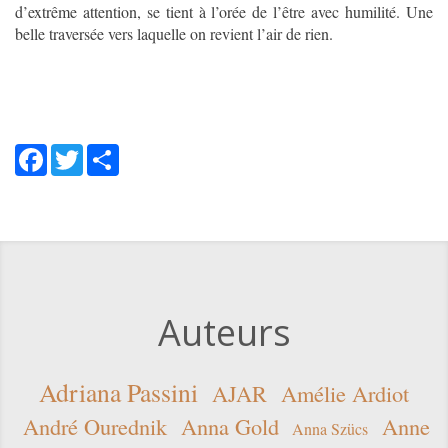
d’extrême attention, se tient à l’orée de l’être avec humilité. Une
êtes
belle traversée vers laquelle on revient l’air de rien.
bien
un
visiteur
et
non
Facebook
Twitter
Share
un
robot
afin
de
prévenir
toutes
entrées
spam.
Auteurs
six
plus
neuf
Adriana Passini
AJAR
Amélie Ardiot
moins
André Ourednik
Anna Gold
Anne
Anna Szücs
dix