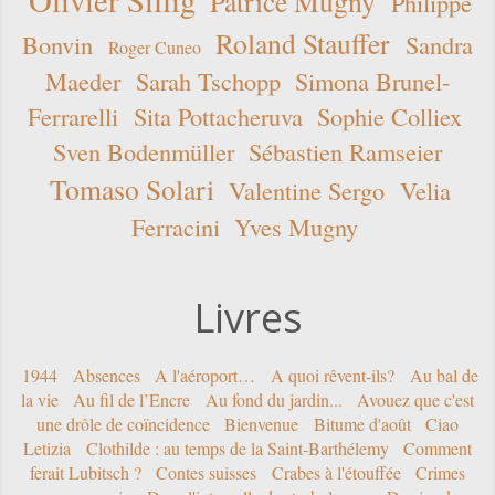
Olivier Sillig
Patrice Mugny
Philippe
Roland Stauffer
Bonvin
Sandra
Roger Cuneo
Maeder
Sarah Tschopp
Simona Brunel-
Ferrarelli
Sita Pottacheruva
Sophie Colliex
Sven Bodenmüller
Sébastien Ramseier
Tomaso Solari
Valentine Sergo
Velia
Ferracini
Yves Mugny
Livres
1944
Absences
A l'aéroport…
A quoi rêvent-ils?
Au bal de
la vie
Au fil de l’Encre
Au fond du jardin...
Avouez que c'est
une drôle de coïncidence
Bienvenue
Bitume d'août
Ciao
Letizia
Clothilde : au temps de la Saint-Barthélemy
Comment
ferait Lubitsch ?
Contes suisses
Crabes à l'étouffée
Crimes