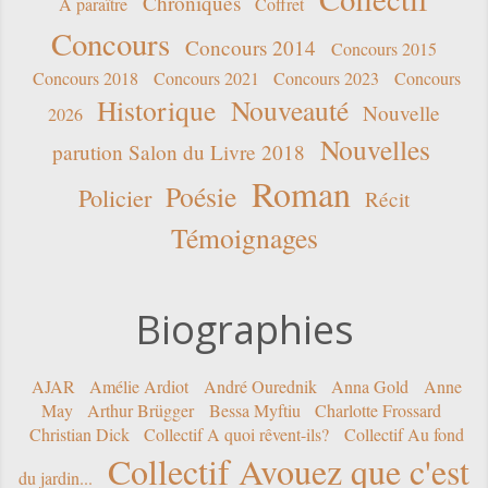
Chroniques
A paraître
Coffret
Concours
Concours 2014
Concours 2015
Concours 2018
Concours 2021
Concours 2023
Concours
Historique
Nouveauté
Nouvelle
2026
Nouvelles
parution Salon du Livre 2018
Roman
Poésie
Policier
Récit
Témoignages
Biographies
AJAR
Amélie Ardiot
André Ourednik
Anna Gold
Anne
May
Arthur Brügger
Bessa Myftiu
Charlotte Frossard
Christian Dick
Collectif A quoi rêvent-ils?
Collectif Au fond
Collectif Avouez que c'est
du jardin...