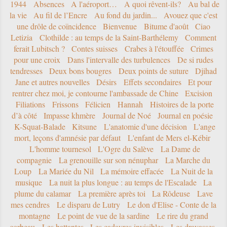
1944
Absences
A l'aéroport…
A quoi rêvent-ils?
Au bal de
la vie
Au fil de l’Encre
Au fond du jardin...
Avouez que c'est
une drôle de coïncidence
Bienvenue
Bitume d'août
Ciao
Letizia
Clothilde : au temps de la Saint-Barthélemy
Comment
ferait Lubitsch ?
Contes suisses
Crabes à l'étouffée
Crimes
pour une croix
Dans l'intervalle des turbulences
De si rudes
tendresses
Deux bons bougres
Deux points de suture
Djihad
Jane et autres nouvelles
Désirs
Effets secondaires
Et pour
rentrer chez moi, je contourne l'ambassade de Chine
Excision
Filiations
Frissons
Félicien
Hannah
Histoires de la porte
d’à côté
Impasse khmère
Journal de Noé
Journal en poésie
K-Squat-Balade
Kitsune
L'anatomie d'une décision
L'ange
mort, leçons d'amnésie par défaut
L'enfant de Mers el-Kébir
L'homme tournesol
L'Ogre du Salève
La Dame de
compagnie
La grenouille sur son nénuphar
La Marche du
Loup
La Mariée du Nil
La mémoire effacée
La Nuit de la
musique
La nuit la plus longue : au temps de l'Escalade
La
plume du calamar
La première après toi
La Rôdeuse
Lave
mes cendres
Le disparu de Lutry
Le don d'Elise - Conte de la
montagne
Le point de vue de la sardine
Le rire du grand
corbeau
Les battantes
Les cadavres invisibles
Les dravasses