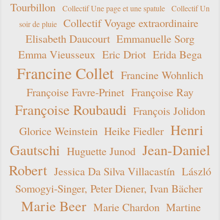
Tourbillon
Collectif Une page et une spatule
Collectif Un
Collectif Voyage extraordinaire
soir de pluie
Elisabeth Daucourt
Emmanuelle Sorg
Emma Vieusseux
Eric Driot
Erida Bega
Francine Collet
Francine Wohnlich
Françoise Favre-Prinet
Françoise Ray
Françoise Roubaudi
François Jolidon
Henri
Glorice Weinstein
Heike Fiedler
Gautschi
Jean-Daniel
Huguette Junod
Robert
Jessica Da Silva Villacastín
László
Somogyi-Singer, Peter Diener, Ivan Bächer
Marie Beer
Marie Chardon
Martine