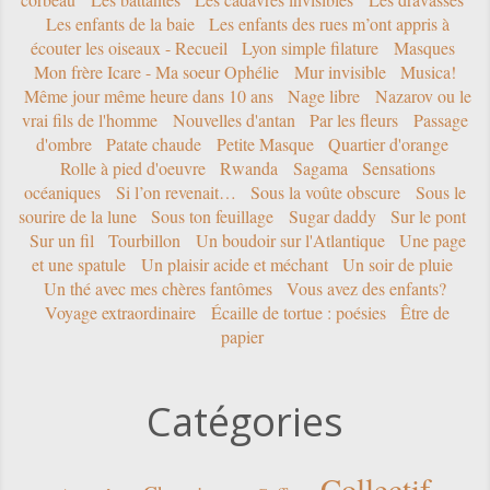
Les enfants de la baie
Les enfants des rues m’ont appris à
écouter les oiseaux - Recueil
Lyon simple filature
Masques
Mon frère Icare - Ma soeur Ophélie
Mur invisible
Musica!
Même jour même heure dans 10 ans
Nage libre
Nazarov ou le
vrai fils de l'homme
Nouvelles d'antan
Par les fleurs
Passage
d'ombre
Patate chaude
Petite Masque
Quartier d'orange
Rolle à pied d'oeuvre
Rwanda
Sagama
Sensations
océaniques
Si l’on revenait…
Sous la voûte obscure
Sous le
sourire de la lune
Sous ton feuillage
Sugar daddy
Sur le pont
Sur un fil
Tourbillon
Un boudoir sur l'Atlantique
Une page
et une spatule
Un plaisir acide et méchant
Un soir de pluie
Un thé avec mes chères fantômes
Vous avez des enfants?
Voyage extraordinaire
Écaille de tortue : poésies
Être de
papier
Catégories
Collectif