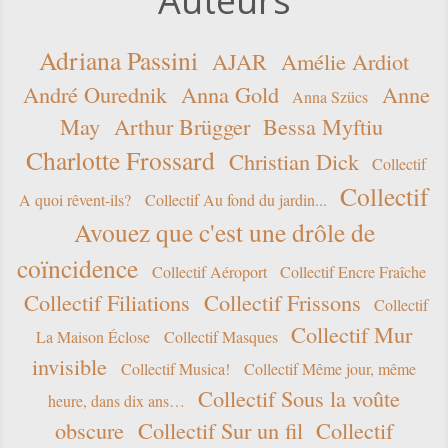
Auteurs
Adriana Passini
AJAR
Amélie Ardiot
André Ourednik
Anna Gold
Anne
Anna Szücs
May
Arthur Brügger
Bessa Myftiu
Charlotte Frossard
Christian Dick
Collectif
Collectif
A quoi rêvent-ils?
Collectif Au fond du jardin...
Avouez que c'est une drôle de
coïncidence
Collectif Aéroport
Collectif Encre Fraîche
Collectif Filiations
Collectif Frissons
Collectif
Collectif Mur
La Maison Éclose
Collectif Masques
invisible
Collectif Musica!
Collectif Même jour, même
Collectif Sous la voûte
heure, dans dix ans…
obscure
Collectif Sur un fil
Collectif