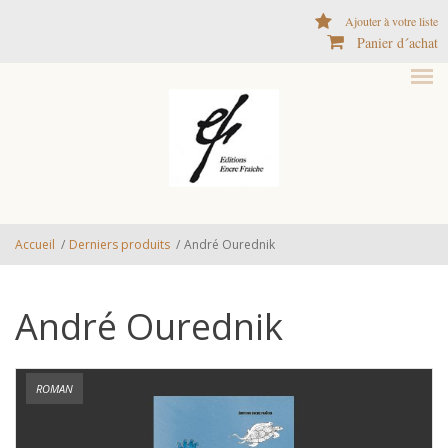
Aller au contenu principal
Ajouter à votre liste
Panier d´achat
Accueil
/
Derniers produits
/
André Ourednik
André Ourednik
ROMAN