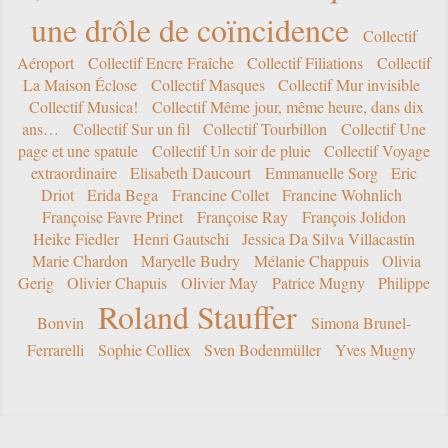
une drôle de coïncidence
Collectif
Aéroport
Collectif Encre Fraîche
Collectif Filiations
Collectif
La Maison Éclose
Collectif Masques
Collectif Mur invisible
Collectif Musica!
Collectif Même jour, même heure, dans dix
ans…
Collectif Sur un fil
Collectif Tourbillon
Collectif Une
page et une spatule
Collectif Un soir de pluie
Collectif Voyage
extraordinaire
Elisabeth Daucourt
Emmanuelle Sorg
Eric
Driot
Erida Bega
Francine Collet
Francine Wohnlich
Françoise Favre Prinet
Françoise Ray
François Jolidon
Heike Fiedler
Henri Gautschi
Jessica Da Silva Villacastín
Marie Chardon
Maryelle Budry
Mélanie Chappuis
Olivia
Gerig
Olivier Chapuis
Olivier May
Patrice Mugny
Philippe
Roland Stauffer
Bonvin
Simona Brunel-
Ferrarelli
Sophie Colliex
Sven Bodenmüller
Yves Mugny