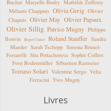
Ruchat
Maryelle Budry
Mathilde Zufferey
Olivia Gerig
Mélanie Chappuis
Olivier
Olivier May
Olivier Papaux
Chapuis
Olivier Sillig
Patrice Mugny
Philippe
Roland Stauffer
Bonvin
Sandra
Roger Cuneo
Maeder
Sarah Tschopp
Simona Brunel-
Ferrarelli
Sita Pottacheruva
Sophie Colliex
Sven Bodenmüller
Sébastien Ramseier
Tomaso Solari
Valentine Sergo
Velia
Ferracini
Yves Mugny
Livres