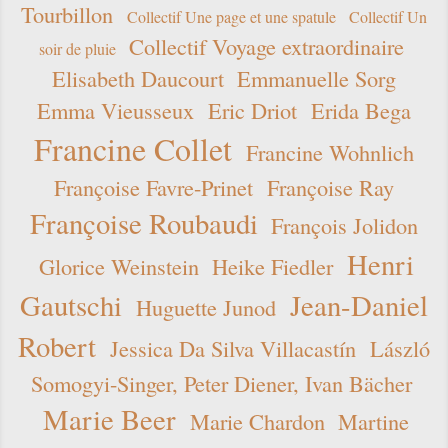
Tourbillon
Collectif Une page et une spatule
Collectif Un
Collectif Voyage extraordinaire
soir de pluie
Elisabeth Daucourt
Emmanuelle Sorg
Emma Vieusseux
Eric Driot
Erida Bega
Francine Collet
Francine Wohnlich
Françoise Favre-Prinet
Françoise Ray
Françoise Roubaudi
François Jolidon
Henri
Glorice Weinstein
Heike Fiedler
Gautschi
Jean-Daniel
Huguette Junod
Robert
Jessica Da Silva Villacastín
László
Somogyi-Singer, Peter Diener, Ivan Bächer
Marie Beer
Marie Chardon
Martine