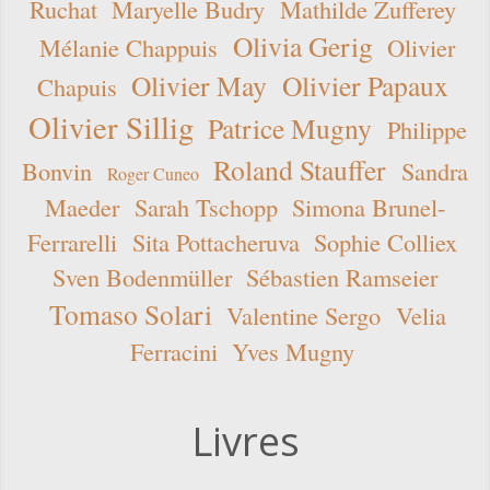
Ruchat
Maryelle Budry
Mathilde Zufferey
Olivia Gerig
Mélanie Chappuis
Olivier
Olivier May
Olivier Papaux
Chapuis
Olivier Sillig
Patrice Mugny
Philippe
Roland Stauffer
Bonvin
Sandra
Roger Cuneo
Maeder
Sarah Tschopp
Simona Brunel-
Ferrarelli
Sita Pottacheruva
Sophie Colliex
Sven Bodenmüller
Sébastien Ramseier
Tomaso Solari
Valentine Sergo
Velia
Ferracini
Yves Mugny
Livres