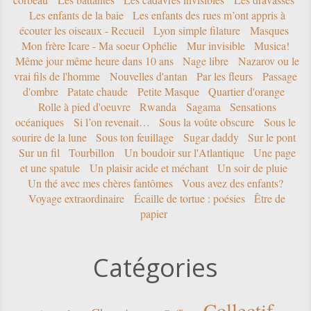
Les enfants de la baie
Les enfants des rues m’ont appris à
écouter les oiseaux - Recueil
Lyon simple filature
Masques
Mon frère Icare - Ma soeur Ophélie
Mur invisible
Musica!
Même jour même heure dans 10 ans
Nage libre
Nazarov ou le
vrai fils de l'homme
Nouvelles d'antan
Par les fleurs
Passage
d'ombre
Patate chaude
Petite Masque
Quartier d'orange
Rolle à pied d'oeuvre
Rwanda
Sagama
Sensations
océaniques
Si l’on revenait…
Sous la voûte obscure
Sous le
sourire de la lune
Sous ton feuillage
Sugar daddy
Sur le pont
Sur un fil
Tourbillon
Un boudoir sur l'Atlantique
Une page
et une spatule
Un plaisir acide et méchant
Un soir de pluie
Un thé avec mes chères fantômes
Vous avez des enfants?
Voyage extraordinaire
Écaille de tortue : poésies
Être de
papier
Catégories
Collectif