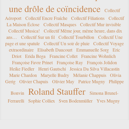
une drôle de coïncidence
Collectif
Aéroport
Collectif Encre Fraîche
Collectif Filiations
Collectif
La Maison Éclose
Collectif Masques
Collectif Mur invisible
Collectif Musica!
Collectif Même jour, même heure, dans dix
ans…
Collectif Sur un fil
Collectif Tourbillon
Collectif Une
page et une spatule
Collectif Un soir de pluie
Collectif Voyage
extraordinaire
Elisabeth Daucourt
Emmanuelle Sorg
Eric
Driot
Erida Bega
Francine Collet
Francine Wohnlich
Françoise Favre Prinet
Françoise Ray
François Jolidon
Heike Fiedler
Henri Gautschi
Jessica Da Silva Villacastín
Marie Chardon
Maryelle Budry
Mélanie Chappuis
Olivia
Gerig
Olivier Chapuis
Olivier May
Patrice Mugny
Philippe
Roland Stauffer
Bonvin
Simona Brunel-
Ferrarelli
Sophie Colliex
Sven Bodenmüller
Yves Mugny