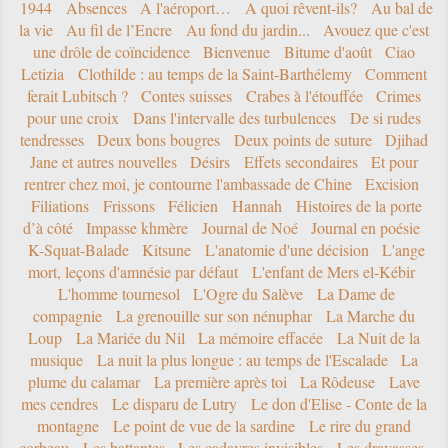
1944
Absences
A l'aéroport…
A quoi rêvent-ils?
Au bal de
la vie
Au fil de l’Encre
Au fond du jardin...
Avouez que c'est
une drôle de coïncidence
Bienvenue
Bitume d'août
Ciao
Letizia
Clothilde : au temps de la Saint-Barthélemy
Comment
ferait Lubitsch ?
Contes suisses
Crabes à l'étouffée
Crimes
pour une croix
Dans l'intervalle des turbulences
De si rudes
tendresses
Deux bons bougres
Deux points de suture
Djihad
Jane et autres nouvelles
Désirs
Effets secondaires
Et pour
rentrer chez moi, je contourne l'ambassade de Chine
Excision
Filiations
Frissons
Félicien
Hannah
Histoires de la porte
d’à côté
Impasse khmère
Journal de Noé
Journal en poésie
K-Squat-Balade
Kitsune
L'anatomie d'une décision
L'ange
mort, leçons d'amnésie par défaut
L'enfant de Mers el-Kébir
L'homme tournesol
L'Ogre du Salève
La Dame de
compagnie
La grenouille sur son nénuphar
La Marche du
Loup
La Mariée du Nil
La mémoire effacée
La Nuit de la
musique
La nuit la plus longue : au temps de l'Escalade
La
plume du calamar
La première après toi
La Rôdeuse
Lave
mes cendres
Le disparu de Lutry
Le don d'Elise - Conte de la
montagne
Le point de vue de la sardine
Le rire du grand
corbeau
Les battantes
Les cadavres invisibles
Les dravasses