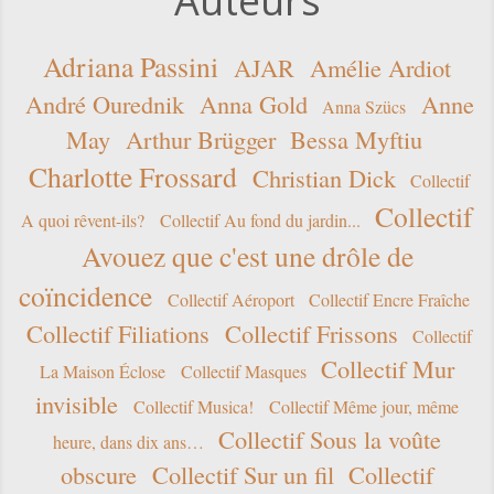
Auteurs
Adriana Passini
AJAR
Amélie Ardiot
André Ourednik
Anna Gold
Anne
Anna Szücs
May
Arthur Brügger
Bessa Myftiu
Charlotte Frossard
Christian Dick
Collectif
Collectif
A quoi rêvent-ils?
Collectif Au fond du jardin...
Avouez que c'est une drôle de
coïncidence
Collectif Aéroport
Collectif Encre Fraîche
Collectif Filiations
Collectif Frissons
Collectif
Collectif Mur
La Maison Éclose
Collectif Masques
invisible
Collectif Musica!
Collectif Même jour, même
Collectif Sous la voûte
heure, dans dix ans…
obscure
Collectif Sur un fil
Collectif