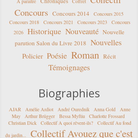
Chroniques
A paraître
Coffret
Concours
Concours 2014
Concours 2015
Concours 2018
Concours 2021
Concours 2023
Concours
Historique
Nouveauté
Nouvelle
2026
Nouvelles
parution Salon du Livre 2018
Roman
Poésie
Policier
Récit
Témoignages
Biographies
AJAR
Amélie Ardiot
André Ourednik
Anna Gold
Anne
May
Arthur Brügger
Bessa Myftiu
Charlotte Frossard
Christian Dick
Collectif A quoi rêvent-ils?
Collectif Au fond
Collectif Avouez que c'est
du jardin...