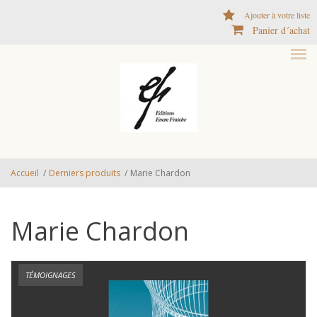
Aller au contenu principal
Ajouter à votre liste
Panier d´achat
Accueil
/
Derniers produits
/
Marie Chardon
Marie Chardon
TÉMOIGNAGES