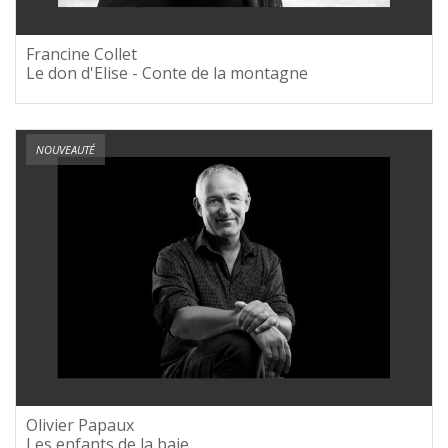
Francine Collet
Le don d'Elise - Conte de la montagne
NOUVEAUTÉ
Olivier Papaux
Les enfants de la baie