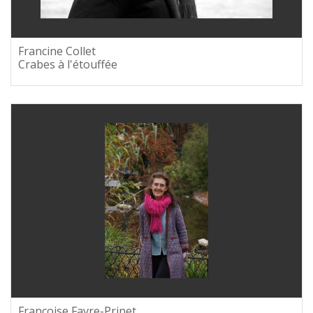
Francine Collet
Crabes à l'étouffée
Françoise Favre-Prinet