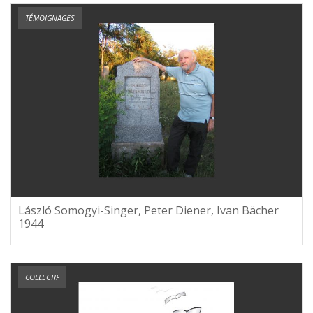
TÉMOIGNAGES
László Somogyi-Singer, Peter Diener, Ivan Bächer
1944
COLLECTIF