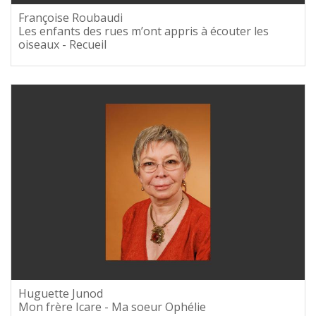
Françoise Roubaudi
Les enfants des rues m’ont appris à écouter les
oiseaux - Recueil
Huguette Junod
Mon frère Icare - Ma soeur Ophélie