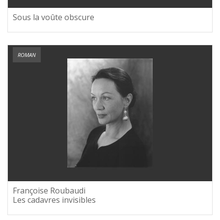
Sous la voûte obscure
ROMAN
Françoise Roubaudi
Les cadavres invisibles