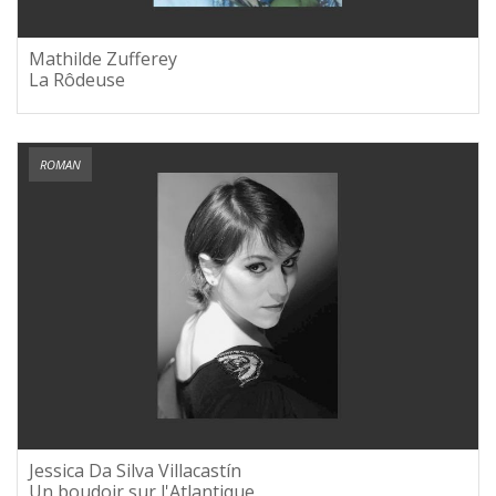
Mathilde Zufferey
La Rôdeuse
ROMAN
Jessica Da Silva Villacastín
Un boudoir sur l'Atlantique