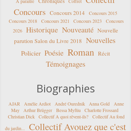
Chroniques
A paraître
Coffret
Concours
Concours 2014
Concours 2015
Concours 2018
Concours 2021
Concours 2023
Concours
Historique
Nouveauté
Nouvelle
2026
Nouvelles
parution Salon du Livre 2018
Roman
Poésie
Policier
Récit
Témoignages
Biographies
AJAR
Amélie Ardiot
André Ourednik
Anna Gold
Anne
May
Arthur Brügger
Bessa Myftiu
Charlotte Frossard
Christian Dick
Collectif A quoi rêvent-ils?
Collectif Au fond
Collectif Avouez que c'est
du jardin...