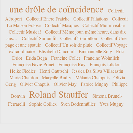
une drôle de coïncidence
Collectif
Aéroport
Collectif Encre Fraîche
Collectif Filiations
Collectif
La Maison Éclose
Collectif Masques
Collectif Mur invisible
Collectif Musica!
Collectif Même jour, même heure, dans dix
ans…
Collectif Sur un fil
Collectif Tourbillon
Collectif Une
page et une spatule
Collectif Un soir de pluie
Collectif Voyage
extraordinaire
Elisabeth Daucourt
Emmanuelle Sorg
Eric
Driot
Erida Bega
Francine Collet
Francine Wohnlich
Françoise Favre Prinet
Françoise Ray
François Jolidon
Heike Fiedler
Henri Gautschi
Jessica Da Silva Villacastín
Marie Chardon
Maryelle Budry
Mélanie Chappuis
Olivia
Gerig
Olivier Chapuis
Olivier May
Patrice Mugny
Philippe
Roland Stauffer
Bonvin
Simona Brunel-
Ferrarelli
Sophie Colliex
Sven Bodenmüller
Yves Mugny