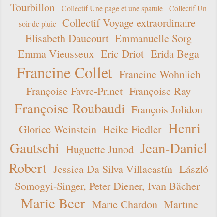
Tourbillon
Collectif Une page et une spatule
Collectif Un
Collectif Voyage extraordinaire
soir de pluie
Elisabeth Daucourt
Emmanuelle Sorg
Emma Vieusseux
Eric Driot
Erida Bega
Francine Collet
Francine Wohnlich
Françoise Favre-Prinet
Françoise Ray
Françoise Roubaudi
François Jolidon
Henri
Glorice Weinstein
Heike Fiedler
Gautschi
Jean-Daniel
Huguette Junod
Robert
Jessica Da Silva Villacastín
László
Somogyi-Singer, Peter Diener, Ivan Bächer
Marie Beer
Marie Chardon
Martine