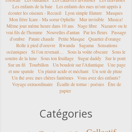
Les enfants de la baie
Les enfants des rues m’ont appris à
écouter les oiseaux - Recueil
Lyon simple filature
Masques
Mon frère Icare - Ma soeur Ophélie
Mur invisible
Musica!
Même jour même heure dans 10 ans
Nage libre
Nazarov ou le
vrai fils de l'homme
Nouvelles d'antan
Par les fleurs
Passage
d'ombre
Patate chaude
Petite Masque
Quartier d'orange
Rolle à pied d'oeuvre
Rwanda
Sagama
Sensations
océaniques
Si l’on revenait…
Sous la voûte obscure
Sous le
sourire de la lune
Sous ton feuillage
Sugar daddy
Sur le pont
Sur un fil
Tourbillon
Un boudoir sur l'Atlantique
Une page
et une spatule
Un plaisir acide et méchant
Un soir de pluie
Un thé avec mes chères fantômes
Vous avez des enfants?
Voyage extraordinaire
Écaille de tortue : poésies
Être de
papier
Catégories
Collectif