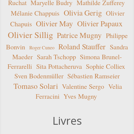
Ruchat
Maryelle Budry
Mathilde Zufferey
Olivia Gerig
Mélanie Chappuis
Olivier
Olivier May
Olivier Papaux
Chapuis
Olivier Sillig
Patrice Mugny
Philippe
Roland Stauffer
Bonvin
Sandra
Roger Cuneo
Maeder
Sarah Tschopp
Simona Brunel-
Ferrarelli
Sita Pottacheruva
Sophie Colliex
Sven Bodenmüller
Sébastien Ramseier
Tomaso Solari
Valentine Sergo
Velia
Ferracini
Yves Mugny
Livres