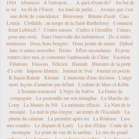
1944
Absences
A l'aéroport…
A quoi rêvent-ils?
Au bal de
la vie
Au fil de l’Encre
Au fond du jardin...
Avouez que c'est
une drôle de coïncidence
Bienvenue
Bitume d'août
Ciao
Letizia
Clothilde : au temps de la Saint-Barthélemy
Comment
ferait Lubitsch ?
Contes suisses
Crabes à l'étouffée
Crimes
pour une croix
Dans l'intervalle des turbulences
De si rudes
tendresses
Deux bons bougres
Deux points de suture
Djihad
Jane et autres nouvelles
Désirs
Effets secondaires
Et pour
rentrer chez moi, je contourne l'ambassade de Chine
Excision
Filiations
Frissons
Félicien
Hannah
Histoires de la porte
d’à côté
Impasse khmère
Journal de Noé
Journal en poésie
K-Squat-Balade
Kitsune
L'anatomie d'une décision
L'ange
mort, leçons d'amnésie par défaut
L'enfant de Mers el-Kébir
L'homme tournesol
L'Ogre du Salève
La Dame de
compagnie
La grenouille sur son nénuphar
La Marche du
Loup
La Mariée du Nil
La mémoire effacée
La Nuit de la
musique
La nuit la plus longue : au temps de l'Escalade
La
plume du calamar
La première après toi
La Rôdeuse
Lave
mes cendres
Le disparu de Lutry
Le don d'Elise - Conte de la
montagne
Le point de vue de la sardine
Le rire du grand
corbeau
Les battantes
Les cadavres invisibles
Les dravasses