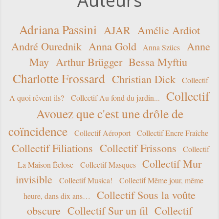
Auteurs
Adriana Passini
AJAR
Amélie Ardiot
André Ourednik
Anna Gold
Anne
Anna Szücs
May
Arthur Brügger
Bessa Myftiu
Charlotte Frossard
Christian Dick
Collectif
Collectif
A quoi rêvent-ils?
Collectif Au fond du jardin...
Avouez que c'est une drôle de
coïncidence
Collectif Aéroport
Collectif Encre Fraîche
Collectif Filiations
Collectif Frissons
Collectif
Collectif Mur
La Maison Éclose
Collectif Masques
invisible
Collectif Musica!
Collectif Même jour, même
Collectif Sous la voûte
heure, dans dix ans…
obscure
Collectif Sur un fil
Collectif