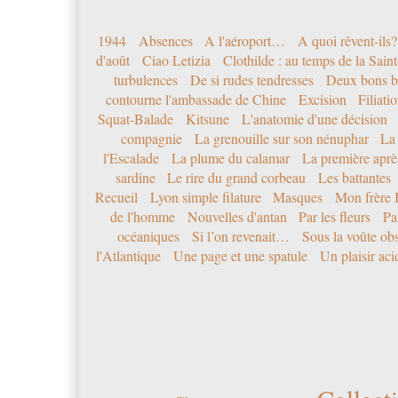
1944
Absences
A l'aéroport…
A quoi rêvent-ils?
d'août
Ciao Letizia
Clothilde : au temps de la Sai
turbulences
De si rudes tendresses
Deux bons b
contourne l'ambassade de Chine
Excision
Filiati
Squat-Balade
Kitsune
L'anatomie d'une décision
compagnie
La grenouille sur son nénuphar
La
l'Escalade
La plume du calamar
La première après
sardine
Le rire du grand corbeau
Les battantes
Recueil
Lyon simple filature
Masques
Mon frère 
de l'homme
Nouvelles d'antan
Par les fleurs
Pa
océaniques
Si l’on revenait…
Sous la voûte ob
l'Atlantique
Une page et une spatule
Un plaisir ac