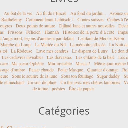
Au bal de la vie
Au fil de l’Encre
Au fond du jardin...
Avouez qu
nt-Barthélemy
Comment ferait Lubitsch ?
Contes suisses
Crabes à l'
ougres
Deux points de suture
Djihad Jane et autres nouvelles
Désir
ons
Frissons
Félicien
Hannah
Histoires de la porte d’à côté
Impa
L'ange mort, leçons d'amnésie par défaut
L'enfant de Mers el-Kébir
 Marche du Loup
La Mariée du Nil
La mémoire effacée
La Nuit d
 toi
La Rôdeuse
Lave mes cendres
Le disparu de Lutry
Le don d
Les cadavres invisibles
Les dravasses
Les enfants de la baie
Les e
Icare - Ma soeur Ophélie
Mur invisible
Musica!
Même jour même h
ssage d'ombre
Patate chaude
Petite Masque
Quartier d'orange
Rol
scure
Sous le sourire de la lune
Sous ton feuillage
Sugar daddy
Su
ide et méchant
Un soir de pluie
Un thé avec mes chères fantômes
Vo
de tortue : poésies
Être de papier
Catégories