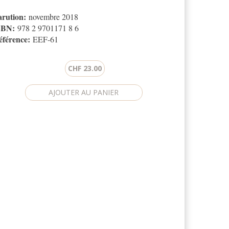
arution:
novembre 2018
SBN:
978 2 9701171 8 6
éférence:
EEF-61
CHF 23.00