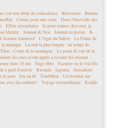
e c'est une drôle de coïncidence
Bienvenue
Bitume
étouffée
Crimes pour une croix
Dans l'intervalle des
s
Effets secondaires
Et pour rentrer chez moi, je
sse khmère
Journal de Noé
Journal en poésie
K-
L'homme tournesol
L'Ogre du Salève
La Dame de
e la musique
La nuit la plus longue : au temps de
'Elise - Conte de la montagne
Le point de vue de la
nfants des rues m’ont appris à écouter les oiseaux -
eure dans 10 ans
Nage libre
Nazarov ou le vrai fils
le à pied d'oeuvre
Rwanda
Sagama
Sensations
r le pont
Sur un fil
Tourbillon
Un boudoir sur
us avez des enfants?
Voyage extraordinaire
Écaille