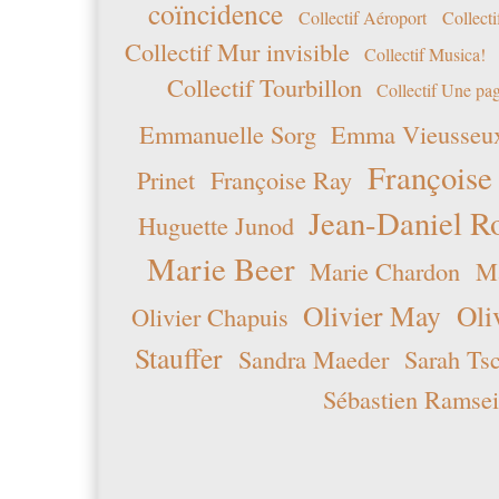
coïncidence
Collectif Aéroport
Collecti
Collectif Mur invisible
Collectif Musica!
Collectif Tourbillon
Collectif Une pag
Emmanuelle Sorg
Emma Vieusseu
Françoise
Prinet
Françoise Ray
Jean-Daniel R
Huguette Junod
Marie Beer
Marie Chardon
Ma
Olivier May
Oli
Olivier Chapuis
Stauffer
Sandra Maeder
Sarah Ts
Sébastien Ramsei