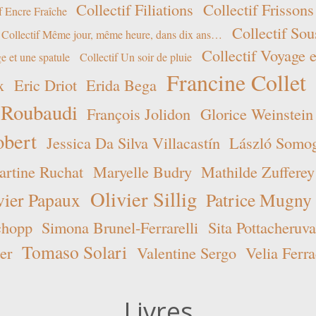
Collectif Filiations
Collectif Frissons
f Encre Fraîche
Collectif Sou
Collectif Même jour, même heure, dans dix ans…
Collectif Voyage e
e et une spatule
Collectif Un soir de pluie
Francine Collet
x
Eric Driot
Erida Bega
 Roubaudi
François Jolidon
Glorice Weinstein
obert
Jessica Da Silva Villacastín
László Somogy
rtine Ruchat
Maryelle Budry
Mathilde Zufferey
Olivier Sillig
vier Papaux
Patrice Mugny
chopp
Simona Brunel-Ferrarelli
Sita Pottacheruva
Tomaso Solari
er
Valentine Sergo
Velia Ferra
Livres