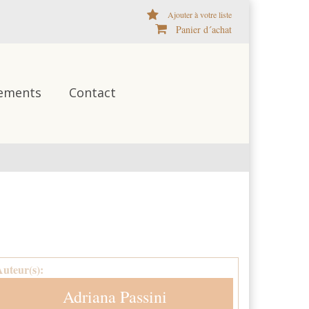
Ajouter à votre liste
Panier d´achat
ements
Contact
Auteur(s):
Adriana Passini