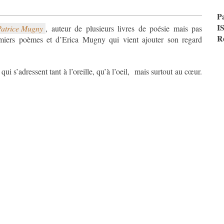
P
I
Patrice Mugny
, auteur de plusieurs livres de poésie mais pas
R
miers poèmes et d’Erica Mugny qui vient ajouter son regard
ui s’adressent tant à l’oreille, qu’à l’oeil, mais surtout au cœur.
9_a_15.53.23.png