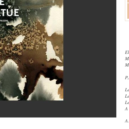
El
Ma
Ma
P
Le
Le
Le
A 
A.