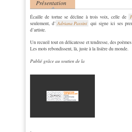
Présentation
Product tabs
(onglet actif)
Écaille de tortue se décline à trois voix, celle de
seulement, d’
Adriana Passini
qui signe ici ses pre
d’artiste.
Un recueil tout en délicatesse et tendresse, des poèmes q
Les mots rebondissent, là, juste à la lisière du monde.
Publié grâce au soutien de la
capture_decran_2019-09-1