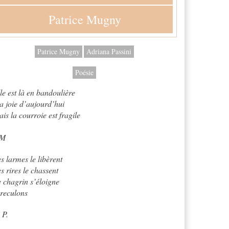
Patrice Mugny
Patrice Mugny
Adriana Passini
Poésie
le est là en bandoulière
 joie d’aujourd’hui
is la courroie est fragile
.M
s larmes le libèrent
s rires le chassent
 chagrin s’éloigne
reculons
 P.