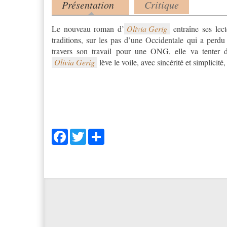
Présentation
Critique
Product tabs
(onglet actif)
Le nouveau roman d’
Olivia Gerig
entraîne ses lec
traditions, sur les pas d’une Occidentale qui a perdu
Olivia Gerig
lève le voile, avec sincérité et simplicit
Facebook
Twitter
Share