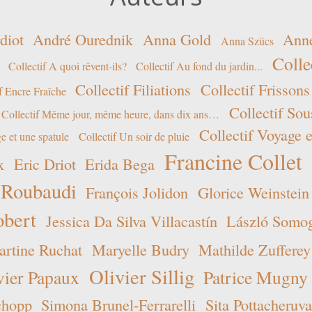
diot
André Ourednik
Anna Gold
Ann
Anna Szücs
Colle
Collectif A quoi rêvent-ils?
Collectif Au fond du jardin...
Collectif Filiations
Collectif Frissons
f Encre Fraîche
Collectif Sou
Collectif Même jour, même heure, dans dix ans…
Collectif Voyage e
e et une spatule
Collectif Un soir de pluie
Francine Collet
x
Eric Driot
Erida Bega
 Roubaudi
François Jolidon
Glorice Weinstein
obert
Jessica Da Silva Villacastín
László Somogy
rtine Ruchat
Maryelle Budry
Mathilde Zufferey
Olivier Sillig
vier Papaux
Patrice Mugny
chopp
Simona Brunel-Ferrarelli
Sita Pottacheruva