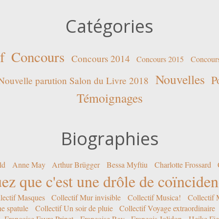
Catégories
f
Concours
Concours 2014
Concours 2015
Concour
Nouvelles
P
Nouvelle parution Salon du Livre 2018
Témoignages
Biographies
ld
Anne May
Arthur Brügger
Bessa Myftiu
Charlotte Frossard
ez que c'est une drôle de coïncide
lectif Masques
Collectif Mur invisible
Collectif Musica!
Collectif
ne spatule
Collectif Un soir de pluie
Collectif Voyage extraordinaire
Françoise Favre Prinet
Françoise Ray
François Jolidon
Heike Fie