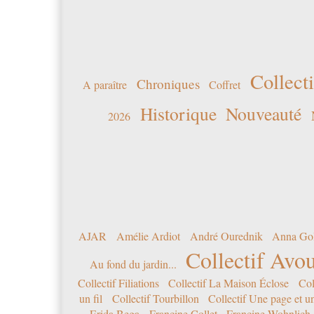
Collecti
Chroniques
A paraître
Coffret
Historique
Nouveauté
2026
AJAR
Amélie Ardiot
André Ourednik
Anna Go
Collectif Avou
Au fond du jardin...
Collectif Filiations
Collectif La Maison Éclose
Col
un fil
Collectif Tourbillon
Collectif Une page et u
Erida Bega
Francine Collet
Francine Wohnlich