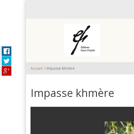
Aller au contenu principal
Accueil
/
Impasse khmère
Impasse khmère