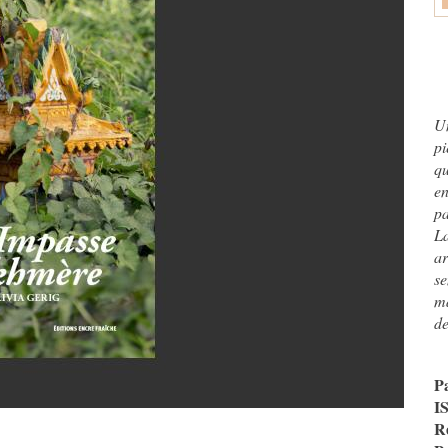
U
p
qu
en
pa
L
ar
se
ma
de
P
I
R