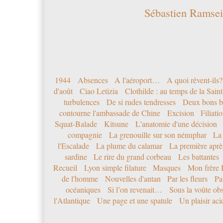
Sébastien Ramsei
1944
Absences
A l'aéroport…
A quoi rêvent-ils?
d'août
Ciao Letizia
Clothilde : au temps de la Sai
turbulences
De si rudes tendresses
Deux bons b
contourne l'ambassade de Chine
Excision
Filiati
Squat-Balade
Kitsune
L'anatomie d'une décision
compagnie
La grenouille sur son nénuphar
La
l'Escalade
La plume du calamar
La première après
sardine
Le rire du grand corbeau
Les battantes
Recueil
Lyon simple filature
Masques
Mon frère 
de l'homme
Nouvelles d'antan
Par les fleurs
Pa
océaniques
Si l’on revenait…
Sous la voûte ob
l'Atlantique
Une page et une spatule
Un plaisir ac