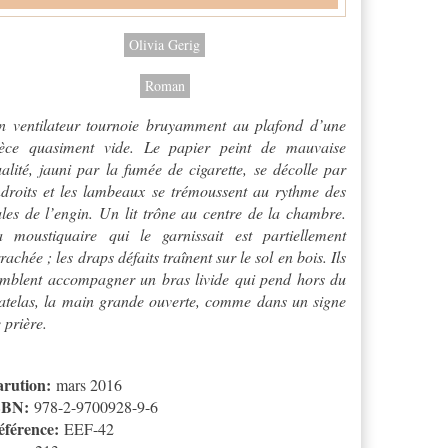
Olivia Gerig
Roman
n ventilateur tournoie bruyamment au plafond d’une
ièce quasiment vide. Le papier peint de mauvaise
alité, jauni par la fumée de cigarette, se décolle par
droits et les lambeaux se trémoussent au rythme des
les de l’engin. Un lit trône au centre de la chambre.
a moustiquaire qui le garnissait est partiellement
rachée ; les draps défaits traînent sur le sol en bois. Ils
mblent accompagner un bras livide qui pend hors du
telas, la main grande ouverte, comme dans un signe
 prière.
arution:
mars 2016
SBN:
978-2-9700928-9-6
éférence:
EEF-42