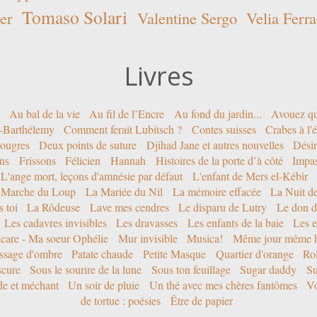
Tomaso Solari
er
Valentine Sergo
Velia Ferra
Livres
Au bal de la vie
Au fil de l’Encre
Au fond du jardin...
Avouez qu
nt-Barthélemy
Comment ferait Lubitsch ?
Contes suisses
Crabes à l'
ougres
Deux points de suture
Djihad Jane et autres nouvelles
Désir
ons
Frissons
Félicien
Hannah
Histoires de la porte d’à côté
Impa
L'ange mort, leçons d'amnésie par défaut
L'enfant de Mers el-Kébir
 Marche du Loup
La Mariée du Nil
La mémoire effacée
La Nuit d
 toi
La Rôdeuse
Lave mes cendres
Le disparu de Lutry
Le don d
Les cadavres invisibles
Les dravasses
Les enfants de la baie
Les e
Icare - Ma soeur Ophélie
Mur invisible
Musica!
Même jour même h
ssage d'ombre
Patate chaude
Petite Masque
Quartier d'orange
Rol
scure
Sous le sourire de la lune
Sous ton feuillage
Sugar daddy
Su
ide et méchant
Un soir de pluie
Un thé avec mes chères fantômes
Vo
de tortue : poésies
Être de papier