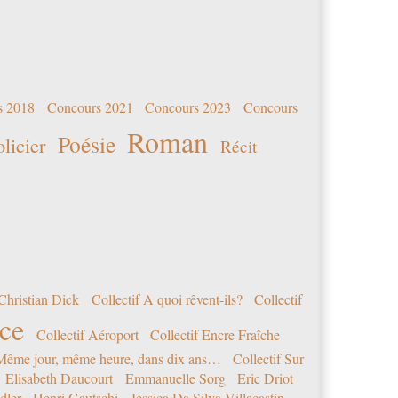
s 2018
Concours 2021
Concours 2023
Concours
Roman
Poésie
olicier
Récit
Christian Dick
Collectif A quoi rêvent-ils?
Collectif
nce
Collectif Aéroport
Collectif Encre Fraîche
 Même jour, même heure, dans dix ans…
Collectif Sur
Elisabeth Daucourt
Emmanuelle Sorg
Eric Driot
dler
Henri Gautschi
Jessica Da Silva Villacastín