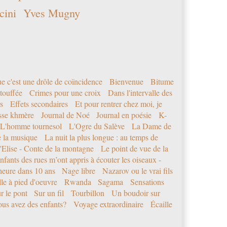
cini
Yves Mugny
e c'est une drôle de coïncidence
Bienvenue
Bitume
étouffée
Crimes pour une croix
Dans l'intervalle des
s
Effets secondaires
Et pour rentrer chez moi, je
sse khmère
Journal de Noé
Journal en poésie
K-
L'homme tournesol
L'Ogre du Salève
La Dame de
e la musique
La nuit la plus longue : au temps de
'Elise - Conte de la montagne
Le point de vue de la
nfants des rues m’ont appris à écouter les oiseaux -
eure dans 10 ans
Nage libre
Nazarov ou le vrai fils
le à pied d'oeuvre
Rwanda
Sagama
Sensations
r le pont
Sur un fil
Tourbillon
Un boudoir sur
us avez des enfants?
Voyage extraordinaire
Écaille