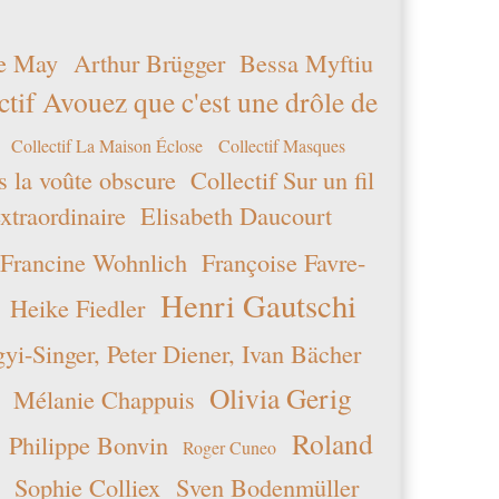
et
non
e May
Arthur Brügger
Bessa Myftiu
un
ctif Avouez que c'est une drôle de
robot
afin
de
Collectif La Maison Éclose
Collectif Masques
prévenir
s la voûte obscure
Collectif Sur un fil
toutes
xtraordinaire
Elisabeth Daucourt
entrées
spam.
Francine Wohnlich
Françoise Favre-
six
Henri Gautschi
Heike Fiedler
plus
neuf
i-Singer, Peter Diener, Ivan Bächer
moins
dix
Olivia Gerig
Mélanie Chappuis
Roland
Philippe Bonvin
Roger Cuneo
Sophie Colliex
Sven Bodenmüller