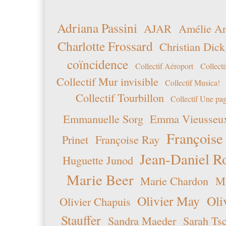
Adriana Passini
AJAR
Amélie Ar
Charlotte Frossard
Christian Dick
coïncidence
Collectif Aéroport
Collecti
Collectif Mur invisible
Collectif Musica!
Collectif Tourbillon
Collectif Une pag
Emmanuelle Sorg
Emma Vieusseu
Françoise
Prinet
Françoise Ray
Jean-Daniel R
Huguette Junod
Marie Beer
Marie Chardon
Ma
Olivier May
Oli
Olivier Chapuis
Stauffer
Sandra Maeder
Sarah Ts