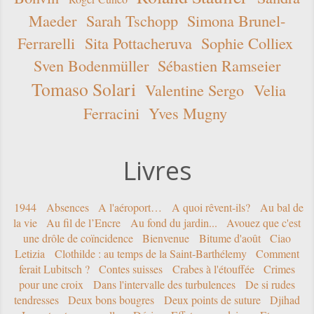
Maeder
Sarah Tschopp
Simona Brunel-
Ferrarelli
Sita Pottacheruva
Sophie Colliex
Sven Bodenmüller
Sébastien Ramseier
Tomaso Solari
Valentine Sergo
Velia
Ferracini
Yves Mugny
Livres
1944
Absences
A l'aéroport…
A quoi rêvent-ils?
Au bal de
la vie
Au fil de l’Encre
Au fond du jardin...
Avouez que c'est
une drôle de coïncidence
Bienvenue
Bitume d'août
Ciao
Letizia
Clothilde : au temps de la Saint-Barthélemy
Comment
ferait Lubitsch ?
Contes suisses
Crabes à l'étouffée
Crimes
pour une croix
Dans l'intervalle des turbulences
De si rudes
tendresses
Deux bons bougres
Deux points de suture
Djihad