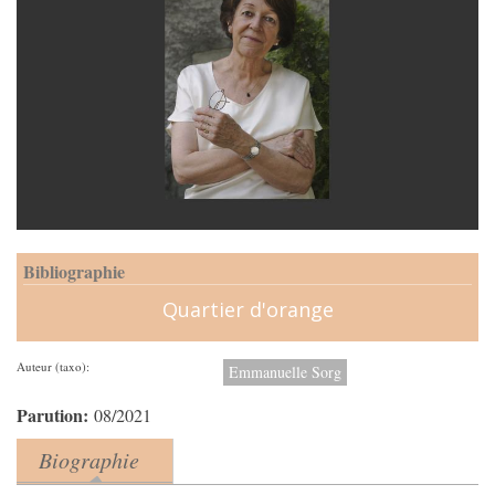
Bibliographie
Quartier d'orange
Auteur (taxo):
Emmanuelle Sorg
Parution:
08/2021
Biographie
Product tabs
(onglet actif)