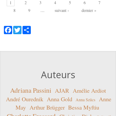
1
2
3
4
5
6
7
8
9
…
suivant ›
dernier »
Facebook
Twitter
Share
Auteurs
Adriana Passini
AJAR
Amélie Ardiot
André Ourednik
Anna Gold
Anne
Anna Szücs
May
Arthur Brügger
Bessa Myftiu