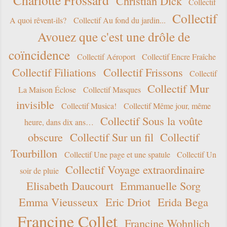
Charlotte Frossard
Christian Dick
Collectif
Collectif
A quoi rêvent-ils?
Collectif Au fond du jardin...
Avouez que c'est une drôle de
coïncidence
Collectif Aéroport
Collectif Encre Fraîche
Collectif Filiations
Collectif Frissons
Collectif
Collectif Mur
La Maison Éclose
Collectif Masques
invisible
Collectif Musica!
Collectif Même jour, même
Collectif Sous la voûte
heure, dans dix ans…
obscure
Collectif Sur un fil
Collectif
Tourbillon
Collectif Une page et une spatule
Collectif Un
Collectif Voyage extraordinaire
soir de pluie
Elisabeth Daucourt
Emmanuelle Sorg
Emma Vieusseux
Eric Driot
Erida Bega
Francine Collet
Francine Wohnlich