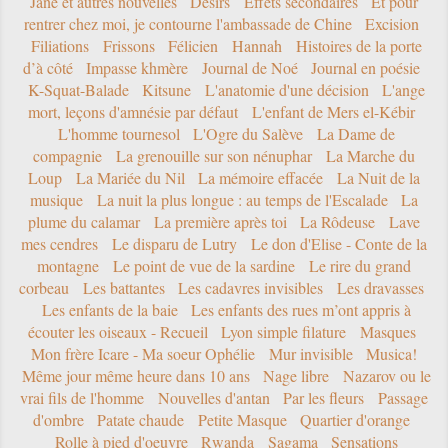
Jane et autres nouvelles
Désirs
Effets secondaires
Et pour
rentrer chez moi, je contourne l'ambassade de Chine
Excision
Filiations
Frissons
Félicien
Hannah
Histoires de la porte
d’à côté
Impasse khmère
Journal de Noé
Journal en poésie
K-Squat-Balade
Kitsune
L'anatomie d'une décision
L'ange
mort, leçons d'amnésie par défaut
L'enfant de Mers el-Kébir
L'homme tournesol
L'Ogre du Salève
La Dame de
compagnie
La grenouille sur son nénuphar
La Marche du
Loup
La Mariée du Nil
La mémoire effacée
La Nuit de la
musique
La nuit la plus longue : au temps de l'Escalade
La
plume du calamar
La première après toi
La Rôdeuse
Lave
mes cendres
Le disparu de Lutry
Le don d'Elise - Conte de la
montagne
Le point de vue de la sardine
Le rire du grand
corbeau
Les battantes
Les cadavres invisibles
Les dravasses
Les enfants de la baie
Les enfants des rues m’ont appris à
écouter les oiseaux - Recueil
Lyon simple filature
Masques
Mon frère Icare - Ma soeur Ophélie
Mur invisible
Musica!
Même jour même heure dans 10 ans
Nage libre
Nazarov ou le
vrai fils de l'homme
Nouvelles d'antan
Par les fleurs
Passage
d'ombre
Patate chaude
Petite Masque
Quartier d'orange
Rolle à pied d'oeuvre
Rwanda
Sagama
Sensations