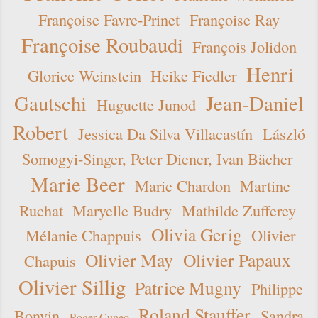
Françoise Favre-Prinet
Françoise Ray
Françoise Roubaudi
François Jolidon
Henri
Glorice Weinstein
Heike Fiedler
Gautschi
Jean-Daniel
Huguette Junod
Robert
Jessica Da Silva Villacastín
László
Somogyi-Singer, Peter Diener, Ivan Bächer
Marie Beer
Marie Chardon
Martine
Ruchat
Maryelle Budry
Mathilde Zufferey
Olivia Gerig
Mélanie Chappuis
Olivier
Olivier May
Olivier Papaux
Chapuis
Olivier Sillig
Patrice Mugny
Philippe
Roland Stauffer
Bonvin
Sandra
Roger Cuneo