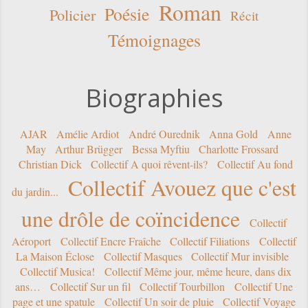
Roman
Poésie
Policier
Récit
Témoignages
Biographies
AJAR
Amélie Ardiot
André Ourednik
Anna Gold
Anne
May
Arthur Brügger
Bessa Myftiu
Charlotte Frossard
Christian Dick
Collectif A quoi rêvent-ils?
Collectif Au fond
Collectif Avouez que c'est
du jardin...
une drôle de coïncidence
Collectif
Aéroport
Collectif Encre Fraîche
Collectif Filiations
Collectif
La Maison Éclose
Collectif Masques
Collectif Mur invisible
Collectif Musica!
Collectif Même jour, même heure, dans dix
ans…
Collectif Sur un fil
Collectif Tourbillon
Collectif Une
page et une spatule
Collectif Un soir de pluie
Collectif Voyage