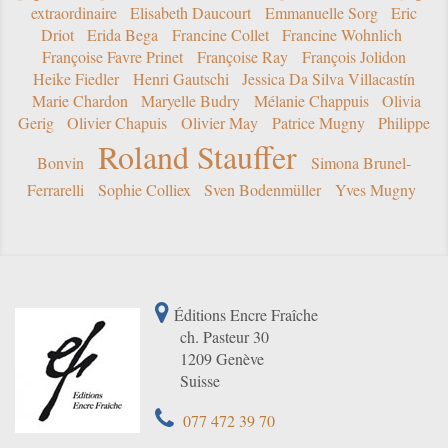
extraordinaire
Elisabeth Daucourt
Emmanuelle Sorg
Eric
Driot
Erida Bega
Francine Collet
Francine Wohnlich
Françoise Favre Prinet
Françoise Ray
François Jolidon
Heike Fiedler
Henri Gautschi
Jessica Da Silva Villacastín
Marie Chardon
Maryelle Budry
Mélanie Chappuis
Olivia
Gerig
Olivier Chapuis
Olivier May
Patrice Mugny
Philippe
Roland Stauffer
Bonvin
Simona Brunel-
Ferrarelli
Sophie Colliex
Sven Bodenmüller
Yves Mugny
Éditions Encre Fraîche
ch. Pasteur 30
1209 Genève
Suisse
077 472 39 70