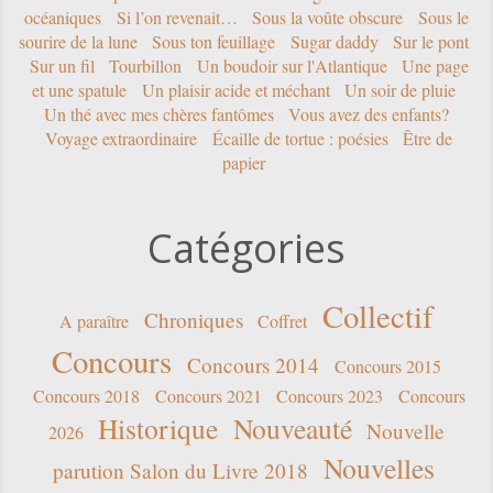
océaniques
Si l’on revenait…
Sous la voûte obscure
Sous le
sourire de la lune
Sous ton feuillage
Sugar daddy
Sur le pont
Sur un fil
Tourbillon
Un boudoir sur l'Atlantique
Une page
et une spatule
Un plaisir acide et méchant
Un soir de pluie
Un thé avec mes chères fantômes
Vous avez des enfants?
Voyage extraordinaire
Écaille de tortue : poésies
Être de
papier
Catégories
Collectif
Chroniques
A paraître
Coffret
Concours
Concours 2014
Concours 2015
Concours 2018
Concours 2021
Concours 2023
Concours
Historique
Nouveauté
Nouvelle
2026
Nouvelles
parution Salon du Livre 2018