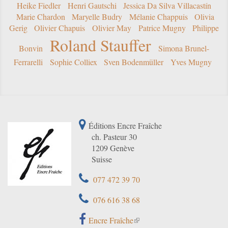
Heike Fiedler
Henri Gautschi
Jessica Da Silva Villacastín
Marie Chardon
Maryelle Budry
Mélanie Chappuis
Olivia
Gerig
Olivier Chapuis
Olivier May
Patrice Mugny
Philippe
Roland Stauffer
Bonvin
Simona Brunel-
Ferrarelli
Sophie Colliex
Sven Bodenmüller
Yves Mugny
Éditions Encre Fraîche
ch. Pasteur 30
1209 Genève
Suisse
077 472 39 70
076 616 38 68
Encre Fraîche