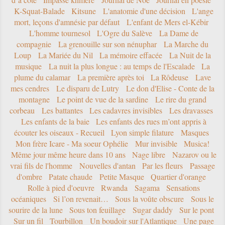
K-Squat-Balade
Kitsune
L'anatomie d'une décision
L'ange
mort, leçons d'amnésie par défaut
L'enfant de Mers el-Kébir
L'homme tournesol
L'Ogre du Salève
La Dame de
compagnie
La grenouille sur son nénuphar
La Marche du
Loup
La Mariée du Nil
La mémoire effacée
La Nuit de la
musique
La nuit la plus longue : au temps de l'Escalade
La
plume du calamar
La première après toi
La Rôdeuse
Lave
mes cendres
Le disparu de Lutry
Le don d'Elise - Conte de la
montagne
Le point de vue de la sardine
Le rire du grand
corbeau
Les battantes
Les cadavres invisibles
Les dravasses
Les enfants de la baie
Les enfants des rues m’ont appris à
écouter les oiseaux - Recueil
Lyon simple filature
Masques
Mon frère Icare - Ma soeur Ophélie
Mur invisible
Musica!
Même jour même heure dans 10 ans
Nage libre
Nazarov ou le
vrai fils de l'homme
Nouvelles d'antan
Par les fleurs
Passage
d'ombre
Patate chaude
Petite Masque
Quartier d'orange
Rolle à pied d'oeuvre
Rwanda
Sagama
Sensations
océaniques
Si l’on revenait…
Sous la voûte obscure
Sous le
sourire de la lune
Sous ton feuillage
Sugar daddy
Sur le pont
Sur un fil
Tourbillon
Un boudoir sur l'Atlantique
Une page