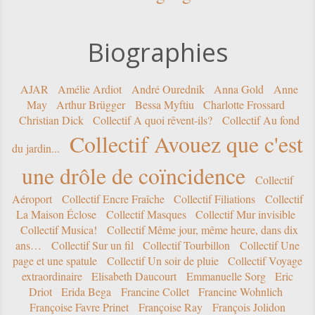
Biographies
AJAR
Amélie Ardiot
André Ourednik
Anna Gold
Anne
May
Arthur Brügger
Bessa Myftiu
Charlotte Frossard
Christian Dick
Collectif A quoi rêvent-ils?
Collectif Au fond
Collectif Avouez que c'est
du jardin...
une drôle de coïncidence
Collectif
Aéroport
Collectif Encre Fraîche
Collectif Filiations
Collectif
La Maison Éclose
Collectif Masques
Collectif Mur invisible
Collectif Musica!
Collectif Même jour, même heure, dans dix
ans…
Collectif Sur un fil
Collectif Tourbillon
Collectif Une
page et une spatule
Collectif Un soir de pluie
Collectif Voyage
extraordinaire
Elisabeth Daucourt
Emmanuelle Sorg
Eric
Driot
Erida Bega
Francine Collet
Francine Wohnlich
Françoise Favre Prinet
Françoise Ray
François Jolidon