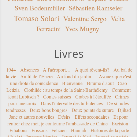
Sven Bodenmüller
Sébastien Ramseier
Tomaso Solari
Valentine Sergo
Velia
Ferracini
Yves Mugny
Livres
1944
Absences
A l'aéroport…
A quoi rêvent-ils?
Au bal de
la vie
Au fil de l’Encre
Au fond du jardin...
Avouez que c'est
une drôle de coïncidence
Bienvenue
Bitume d'août
Ciao
Letizia
Clothilde : au temps de la Saint-Barthélemy
Comment
ferait Lubitsch ?
Contes suisses
Crabes à l'étouffée
Crimes
pour une croix
Dans l'intervalle des turbulences
De si rudes
tendresses
Deux bons bougres
Deux points de suture
Djihad
Jane et autres nouvelles
Désirs
Effets secondaires
Et pour
rentrer chez moi, je contourne l'ambassade de Chine
Excision
Filiations
Frissons
Félicien
Hannah
Histoires de la porte
d’à côté
Impasse khmère
Journal de Noé
Journal en poésie