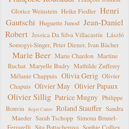
Henri
Glorice Weinstein
Heike Fiedler
Gautschi
Jean-Daniel
Huguette Junod
Robert
Jessica Da Silva Villacastín
László
Somogyi-Singer, Peter Diener, Ivan Bächer
Marie Beer
Marie Chardon
Martine
Ruchat
Maryelle Budry
Mathilde Zufferey
Olivia Gerig
Mélanie Chappuis
Olivier
Olivier May
Olivier Papaux
Chapuis
Olivier Sillig
Patrice Mugny
Philippe
Roland Stauffer
Bonvin
Sandra
Roger Cuneo
Maeder
Sarah Tschopp
Simona Brunel-
Ferrarelli
Sita Pottacheruva
Sophie Colliex