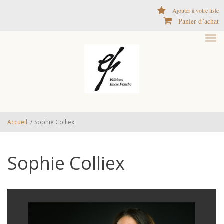
Aller au contenu principal
Ajouter à votre liste
Panier d´achat
Accueil
/
Sophie Colliex
Sophie Colliex