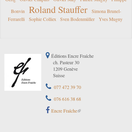
Roland Stauffer
Bonvin
Simona Brunel-
Ferrarelli
Sophie Colliex
Sven Bodenmüller
Yves Mugny
Éditions Encre Fraîche
ch. Pasteur 30
1209 Genève
Suisse
077 472 39 70
076 616 38 68
Encre Fraîche