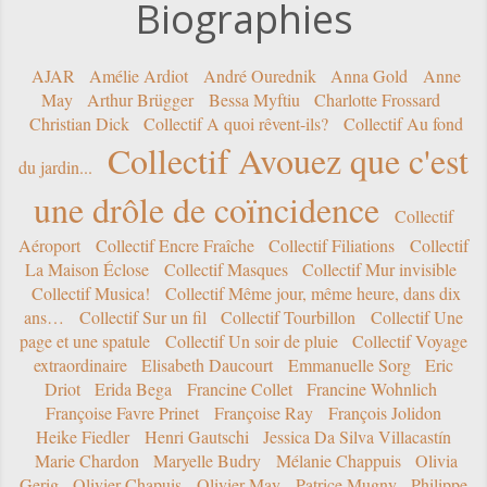
Biographies
AJAR
Amélie Ardiot
André Ourednik
Anna Gold
Anne
May
Arthur Brügger
Bessa Myftiu
Charlotte Frossard
Christian Dick
Collectif A quoi rêvent-ils?
Collectif Au fond
Collectif Avouez que c'est
du jardin...
une drôle de coïncidence
Collectif
Aéroport
Collectif Encre Fraîche
Collectif Filiations
Collectif
La Maison Éclose
Collectif Masques
Collectif Mur invisible
Collectif Musica!
Collectif Même jour, même heure, dans dix
ans…
Collectif Sur un fil
Collectif Tourbillon
Collectif Une
page et une spatule
Collectif Un soir de pluie
Collectif Voyage
extraordinaire
Elisabeth Daucourt
Emmanuelle Sorg
Eric
Driot
Erida Bega
Francine Collet
Francine Wohnlich
Françoise Favre Prinet
Françoise Ray
François Jolidon
Heike Fiedler
Henri Gautschi
Jessica Da Silva Villacastín
Marie Chardon
Maryelle Budry
Mélanie Chappuis
Olivia
Gerig
Olivier Chapuis
Olivier May
Patrice Mugny
Philippe