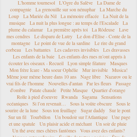
L'homme tournesol
L'Ogre du Salève
La Dame de
compagnie
La grenouille sur son nénuphar
La Marche du
Loup
La Mariée du Nil
La mémoire effacée
La Nuit de la
musique
La nuit la plus longue : au temps de l'Escalade
La
plume du calamar
La première après toi
La Rôdeuse
Lave
mes cendres
Le disparu de Lutry
Le don d'Elise - Conte de la
montagne
Le point de vue de la sardine
Le rire du grand
corbeau
Les battantes
Les cadavres invisibles
Les dravasses
Les enfants de la baie
Les enfants des rues m’ont appris à
écouter les oiseaux - Recueil
Lyon simple filature
Masques
Mon frère Icare - Ma soeur Ophélie
Mur invisible
Musica!
Même jour même heure dans 10 ans
Nage libre
Nazarov ou le
vrai fils de l'homme
Nouvelles d'antan
Par les fleurs
Passage
d'ombre
Patate chaude
Petite Masque
Quartier d'orange
Rolle à pied d'oeuvre
Rwanda
Sagama
Sensations
océaniques
Si l’on revenait…
Sous la voûte obscure
Sous le
sourire de la lune
Sous ton feuillage
Sugar daddy
Sur le pont
Sur un fil
Tourbillon
Un boudoir sur l'Atlantique
Une page
et une spatule
Un plaisir acide et méchant
Un soir de pluie
Un thé avec mes chères fantômes
Vous avez des enfants?