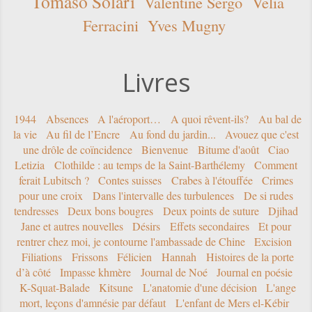
Tomaso Solari
Valentine Sergo
Velia
Ferracini
Yves Mugny
Livres
1944
Absences
A l'aéroport…
A quoi rêvent-ils?
Au bal de
la vie
Au fil de l’Encre
Au fond du jardin...
Avouez que c'est
une drôle de coïncidence
Bienvenue
Bitume d'août
Ciao
Letizia
Clothilde : au temps de la Saint-Barthélemy
Comment
ferait Lubitsch ?
Contes suisses
Crabes à l'étouffée
Crimes
pour une croix
Dans l'intervalle des turbulences
De si rudes
tendresses
Deux bons bougres
Deux points de suture
Djihad
Jane et autres nouvelles
Désirs
Effets secondaires
Et pour
rentrer chez moi, je contourne l'ambassade de Chine
Excision
Filiations
Frissons
Félicien
Hannah
Histoires de la porte
d’à côté
Impasse khmère
Journal de Noé
Journal en poésie
K-Squat-Balade
Kitsune
L'anatomie d'une décision
L'ange
mort, leçons d'amnésie par défaut
L'enfant de Mers el-Kébir