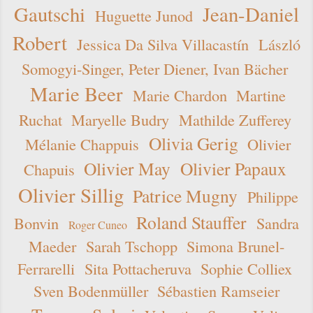
Gautschi
Jean-Daniel
Huguette Junod
Robert
Jessica Da Silva Villacastín
László
Somogyi-Singer, Peter Diener, Ivan Bächer
Marie Beer
Marie Chardon
Martine
Ruchat
Maryelle Budry
Mathilde Zufferey
Olivia Gerig
Mélanie Chappuis
Olivier
Olivier May
Olivier Papaux
Chapuis
Olivier Sillig
Patrice Mugny
Philippe
Roland Stauffer
Bonvin
Sandra
Roger Cuneo
Maeder
Sarah Tschopp
Simona Brunel-
Ferrarelli
Sita Pottacheruva
Sophie Colliex
Sven Bodenmüller
Sébastien Ramseier