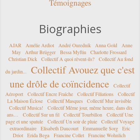
Témoignages
Biographies
AJAR
Amélie Ardiot
André Ourednik
Anna Gold
Anne
May
Arthur Brügger
Bessa Myftiu
Charlotte Frossard
Christian Dick
Collectif A quoi rêvent-ils?
Collectif Au fond
Collectif Avouez que c'est
du jardin...
une drôle de coïncidence
Collectif
Aéroport
Collectif Encre Fraîche
Collectif Filiations
Collectif
La Maison Éclose
Collectif Masques
Collectif Mur invisible
Collectif Musica!
Collectif Même jour, même heure, dans dix
ans…
Collectif Sur un fil
Collectif Tourbillon
Collectif Une
page et une spatule
Collectif Un soir de pluie
Collectif Voyage
extraordinaire
Elisabeth Daucourt
Emmanuelle Sorg
Eric
Driot
Erida Bega
Francine Collet
Francine Wohnlich