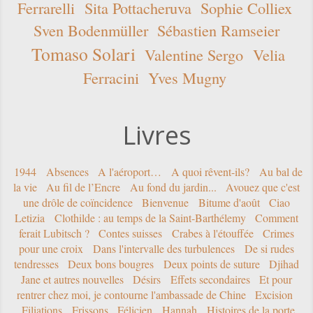
Ferrarelli
Sita Pottacheruva
Sophie Colliex
Sven Bodenmüller
Sébastien Ramseier
Tomaso Solari
Valentine Sergo
Velia
Ferracini
Yves Mugny
Livres
1944
Absences
A l'aéroport…
A quoi rêvent-ils?
Au bal de
la vie
Au fil de l’Encre
Au fond du jardin...
Avouez que c'est
une drôle de coïncidence
Bienvenue
Bitume d'août
Ciao
Letizia
Clothilde : au temps de la Saint-Barthélemy
Comment
ferait Lubitsch ?
Contes suisses
Crabes à l'étouffée
Crimes
pour une croix
Dans l'intervalle des turbulences
De si rudes
tendresses
Deux bons bougres
Deux points de suture
Djihad
Jane et autres nouvelles
Désirs
Effets secondaires
Et pour
rentrer chez moi, je contourne l'ambassade de Chine
Excision
Filiations
Frissons
Félicien
Hannah
Histoires de la porte