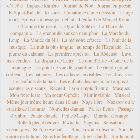
d’à côté
Impasse khmère
Journal de Noé
Journal en poésie
K-Squat-Balade
Kitsune
L'anatomie d'une décision
L'ange
mort, leçons d'amnésie par défaut
L'enfant de Mers el-Kébir
L'homme tournesol
L'Ogre du Salève
La Dame de
compagnie
La grenouille sur son nénuphar
La Marche du
Loup
La Mariée du Nil
La mémoire effacée
La Nuit de la
musique
La nuit la plus longue : au temps de l'Escalade
La
plume du calamar
La première après toi
La Rôdeuse
Lave
mes cendres
Le disparu de Lutry
Le don d'Elise - Conte de la
montagne
Le point de vue de la sardine
Le rire du grand
corbeau
Les battantes
Les cadavres invisibles
Les dravasses
Les enfants de la baie
Les enfants des rues m’ont appris à
écouter les oiseaux - Recueil
Lyon simple filature
Masques
Mon frère Icare - Ma soeur Ophélie
Mur invisible
Musica!
Même jour même heure dans 10 ans
Nage libre
Nazarov ou le
vrai fils de l'homme
Nouvelles d'antan
Par les fleurs
Passage
d'ombre
Patate chaude
Petite Masque
Quartier d'orange
Rolle à pied d'oeuvre
Rwanda
Sagama
Sensations
océaniques
Si l’on revenait…
Sous la voûte obscure
Sous le
sourire de la lune
Sous ton feuillage
Sugar daddy
Sur le pont