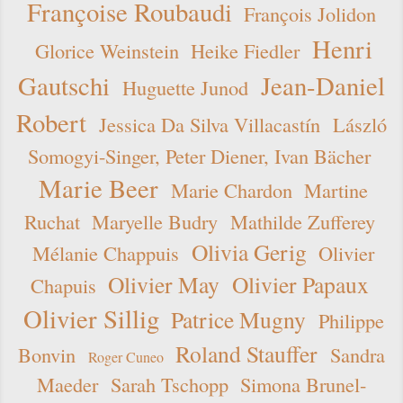
Françoise Roubaudi
François Jolidon
Henri
Glorice Weinstein
Heike Fiedler
Gautschi
Jean-Daniel
Huguette Junod
Robert
Jessica Da Silva Villacastín
László
Somogyi-Singer, Peter Diener, Ivan Bächer
Marie Beer
Marie Chardon
Martine
Ruchat
Maryelle Budry
Mathilde Zufferey
Olivia Gerig
Mélanie Chappuis
Olivier
Olivier May
Olivier Papaux
Chapuis
Olivier Sillig
Patrice Mugny
Philippe
Roland Stauffer
Bonvin
Sandra
Roger Cuneo
Maeder
Sarah Tschopp
Simona Brunel-