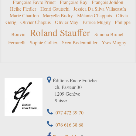
Françoise Favre Prinet
Françoise Ray
François Jolidon
Heike Fiedler
Henri Gautschi
Jessica Da Silva Villacastín
Marie Chardon
Maryelle Budry
Mélanie Chappuis
Olivia
Gerig
Olivier Chapuis
Olivier May
Patrice Mugny
Philippe
Roland Stauffer
Bonvin
Simona Brunel-
Ferrarelli
Sophie Colliex
Sven Bodenmüller
Yves Mugny
Éditions Encre Fraîche
ch. Pasteur 30
1209 Genève
Suisse
077 472 39 70
076 616 38 68