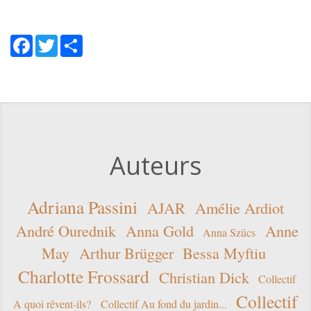
Facebook
Twitter
Share
Auteurs
Adriana Passini
AJAR
Amélie Ardiot
André Ourednik
Anna Gold
Anne
Anna Szücs
May
Arthur Brügger
Bessa Myftiu
Charlotte Frossard
Christian Dick
Collectif
Collectif
A quoi rêvent-ils?
Collectif Au fond du jardin...