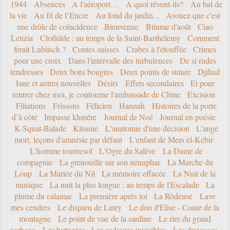
1944
Absences
A l'aéroport…
A quoi rêvent-ils?
Au bal de
la vie
Au fil de l’Encre
Au fond du jardin...
Avouez que c'est
une drôle de coïncidence
Bienvenue
Bitume d'août
Ciao
Letizia
Clothilde : au temps de la Saint-Barthélemy
Comment
ferait Lubitsch ?
Contes suisses
Crabes à l'étouffée
Crimes
pour une croix
Dans l'intervalle des turbulences
De si rudes
tendresses
Deux bons bougres
Deux points de suture
Djihad
Jane et autres nouvelles
Désirs
Effets secondaires
Et pour
rentrer chez moi, je contourne l'ambassade de Chine
Excision
Filiations
Frissons
Félicien
Hannah
Histoires de la porte
d’à côté
Impasse khmère
Journal de Noé
Journal en poésie
K-Squat-Balade
Kitsune
L'anatomie d'une décision
L'ange
mort, leçons d'amnésie par défaut
L'enfant de Mers el-Kébir
L'homme tournesol
L'Ogre du Salève
La Dame de
compagnie
La grenouille sur son nénuphar
La Marche du
Loup
La Mariée du Nil
La mémoire effacée
La Nuit de la
musique
La nuit la plus longue : au temps de l'Escalade
La
plume du calamar
La première après toi
La Rôdeuse
Lave
mes cendres
Le disparu de Lutry
Le don d'Elise - Conte de la
montagne
Le point de vue de la sardine
Le rire du grand
corbeau
Les battantes
Les cadavres invisibles
Les dravasses