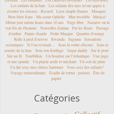
Les enfants de la baie
Les enfants des rues m’ont appris à
écouter les oiseaux - Recueil
Lyon simple filature
Masques
Mon frère Icare - Ma soeur Ophélie
Mur invisible
Musica!
Même jour même heure dans 10 ans
Nage libre
Nazarov ou le
vrai fils de l'homme
Nouvelles d'antan
Par les fleurs
Passage
d'ombre
Patate chaude
Petite Masque
Quartier d'orange
Rolle à pied d'oeuvre
Rwanda
Sagama
Sensations
océaniques
Si l’on revenait…
Sous la voûte obscure
Sous le
sourire de la lune
Sous ton feuillage
Sugar daddy
Sur le pont
Sur un fil
Tourbillon
Un boudoir sur l'Atlantique
Une page
et une spatule
Un plaisir acide et méchant
Un soir de pluie
Un thé avec mes chères fantômes
Vous avez des enfants?
Voyage extraordinaire
Écaille de tortue : poésies
Être de
papier
Catégories
Collectif