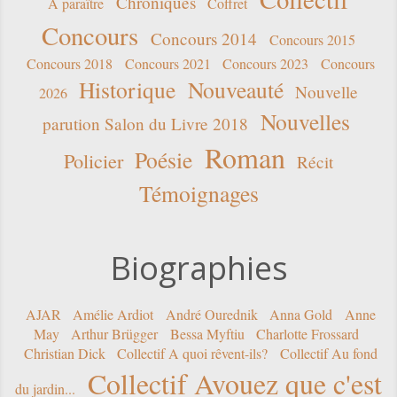
Chroniques
A paraître
Coffret
Concours
Concours 2014
Concours 2015
Concours 2018
Concours 2021
Concours 2023
Concours
Historique
Nouveauté
Nouvelle
2026
Nouvelles
parution Salon du Livre 2018
Roman
Poésie
Policier
Récit
Témoignages
Biographies
AJAR
Amélie Ardiot
André Ourednik
Anna Gold
Anne
May
Arthur Brügger
Bessa Myftiu
Charlotte Frossard
Christian Dick
Collectif A quoi rêvent-ils?
Collectif Au fond
Collectif Avouez que c'est
du jardin...