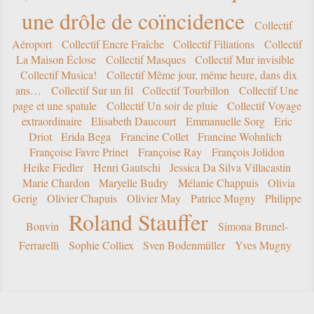
une drôle de coïncidence
Collectif
Aéroport
Collectif Encre Fraîche
Collectif Filiations
Collectif
La Maison Éclose
Collectif Masques
Collectif Mur invisible
Collectif Musica!
Collectif Même jour, même heure, dans dix
ans…
Collectif Sur un fil
Collectif Tourbillon
Collectif Une
page et une spatule
Collectif Un soir de pluie
Collectif Voyage
extraordinaire
Elisabeth Daucourt
Emmanuelle Sorg
Eric
Driot
Erida Bega
Francine Collet
Francine Wohnlich
Françoise Favre Prinet
Françoise Ray
François Jolidon
Heike Fiedler
Henri Gautschi
Jessica Da Silva Villacastín
Marie Chardon
Maryelle Budry
Mélanie Chappuis
Olivia
Gerig
Olivier Chapuis
Olivier May
Patrice Mugny
Philippe
Roland Stauffer
Bonvin
Simona Brunel-
Ferrarelli
Sophie Colliex
Sven Bodenmüller
Yves Mugny