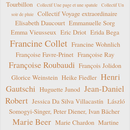
Tourbillon
Collectif Une page et une spatule
Collectif Un
Collectif Voyage extraordinaire
soir de pluie
Elisabeth Daucourt
Emmanuelle Sorg
Emma Vieusseux
Eric Driot
Erida Bega
Francine Collet
Francine Wohnlich
Françoise Favre-Prinet
Françoise Ray
Françoise Roubaudi
François Jolidon
Henri
Glorice Weinstein
Heike Fiedler
Gautschi
Jean-Daniel
Huguette Junod
Robert
Jessica Da Silva Villacastín
László
Somogyi-Singer, Peter Diener, Ivan Bächer
Marie Beer
Marie Chardon
Martine