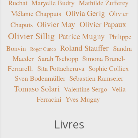
Ruchat
Maryelle Budry
Mathilde Zufferey
Olivia Gerig
Mélanie Chappuis
Olivier
Olivier May
Olivier Papaux
Chapuis
Olivier Sillig
Patrice Mugny
Philippe
Roland Stauffer
Bonvin
Sandra
Roger Cuneo
Maeder
Sarah Tschopp
Simona Brunel-
Ferrarelli
Sita Pottacheruva
Sophie Colliex
Sven Bodenmüller
Sébastien Ramseier
Tomaso Solari
Valentine Sergo
Velia
Ferracini
Yves Mugny
Livres