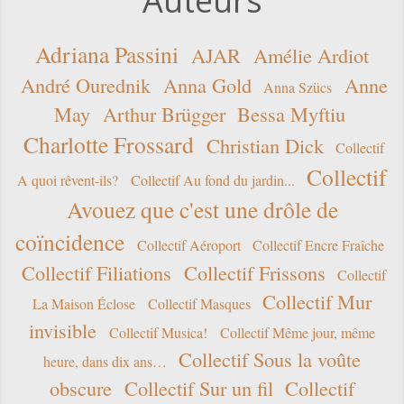
Auteurs
Adriana Passini
AJAR
Amélie Ardiot
André Ourednik
Anna Gold
Anne
Anna Szücs
May
Arthur Brügger
Bessa Myftiu
Charlotte Frossard
Christian Dick
Collectif
Collectif
A quoi rêvent-ils?
Collectif Au fond du jardin...
Avouez que c'est une drôle de
coïncidence
Collectif Aéroport
Collectif Encre Fraîche
Collectif Filiations
Collectif Frissons
Collectif
Collectif Mur
La Maison Éclose
Collectif Masques
invisible
Collectif Musica!
Collectif Même jour, même
Collectif Sous la voûte
heure, dans dix ans…
obscure
Collectif Sur un fil
Collectif