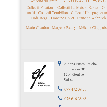
Au fond du jardin...
Collectif Filiations
Collectif La Maison Éclose
Col
un fil
Collectif Tourbillon
Collectif Une page et u
Erida Bega
Francine Collet
Francine Wohnlich
Marie Chardon
Maryelle Budry
Mélanie Chappuis
Éditions Encre Fraîche
ch. Pasteur 30
1209 Genève
Suisse
077 472 39 70
076 616 38 68