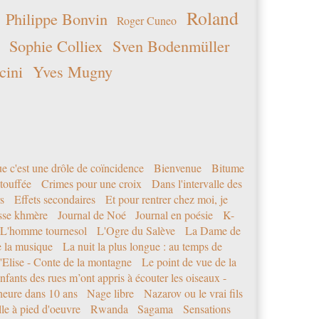
Roland
Philippe Bonvin
Roger Cuneo
Sophie Colliex
Sven Bodenmüller
cini
Yves Mugny
e c'est une drôle de coïncidence
Bienvenue
Bitume
étouffée
Crimes pour une croix
Dans l'intervalle des
s
Effets secondaires
Et pour rentrer chez moi, je
sse khmère
Journal de Noé
Journal en poésie
K-
L'homme tournesol
L'Ogre du Salève
La Dame de
e la musique
La nuit la plus longue : au temps de
'Elise - Conte de la montagne
Le point de vue de la
nfants des rues m’ont appris à écouter les oiseaux -
eure dans 10 ans
Nage libre
Nazarov ou le vrai fils
le à pied d'oeuvre
Rwanda
Sagama
Sensations