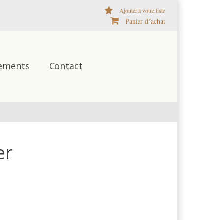
Ajouter à votre liste
Panier d´achat
ements
Contact
er