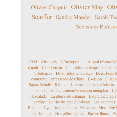
Olivier May
Oli
Olivier Chapuis
Stauffer
Sandra Maeder
Sarah Ts
Sébastien Ramsei
1944
Absences
A l'aéroport…
A quoi rêvent-ils?
d'août
Ciao Letizia
Clothilde : au temps de la Sai
turbulences
De si rudes tendresses
Deux bons b
contourne l'ambassade de Chine
Excision
Filiati
Squat-Balade
Kitsune
L'anatomie d'une décision
compagnie
La grenouille sur son nénuphar
La
l'Escalade
La plume du calamar
La première après
sardine
Le rire du grand corbeau
Les battantes
Recueil
Lyon simple filature
Masques
Mon frère 
de l'homme
Nouvelles d'antan
Par les fleurs
Pa