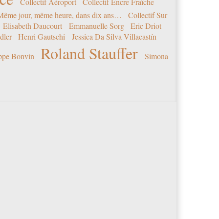
Collectif Aéroport
Collectif Encre Fraîche
 Même jour, même heure, dans dix ans…
Collectif Sur
Elisabeth Daucourt
Emmanuelle Sorg
Eric Driot
dler
Henri Gautschi
Jessica Da Silva Villacastín
Roland Stauffer
ippe Bonvin
Simona