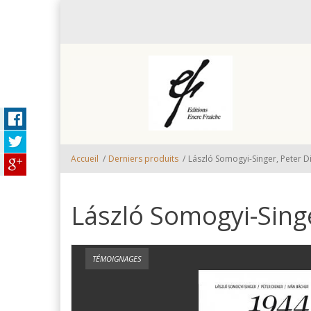
Aller au contenu principal
Accueil
/
Derniers produits
/
László Somogyi-Singer, Peter D
László Somogyi-Singe
TÉMOIGNAGES