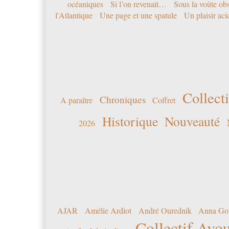
océaniques
Si l’on revenait…
Sous la voûte ob
l'Atlantique
Une page et une spatule
Un plaisir ac
Collecti
Chroniques
A paraître
Coffret
Historique
Nouveauté
2026
AJAR
Amélie Ardiot
André Ourednik
Anna Go
Collectif Avou