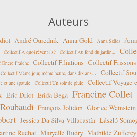
Auteurs
diot
André Ourednik
Anna Gold
Ann
Anna Szücs
Colle
Collectif A quoi rêvent-ils?
Collectif Au fond du jardin...
Collectif Filiations
Collectif Frissons
f Encre Fraîche
Collectif Sou
Collectif Même jour, même heure, dans dix ans…
Collectif Voyage e
e et une spatule
Collectif Un soir de pluie
Francine Collet
x
Eric Driot
Erida Bega
 Roubaudi
François Jolidon
Glorice Weinstein
obert
Jessica Da Silva Villacastín
László Somogy
rtine Ruchat
Maryelle Budry
Mathilde Zufferey