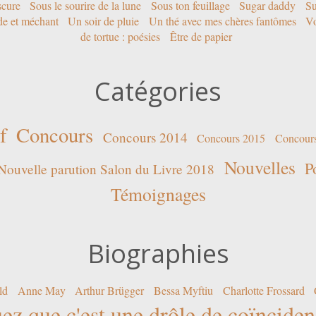
scure
Sous le sourire de la lune
Sous ton feuillage
Sugar daddy
Su
ide et méchant
Un soir de pluie
Un thé avec mes chères fantômes
Vo
de tortue : poésies
Être de papier
Catégories
f
Concours
Concours 2014
Concours 2015
Concour
Nouvelles
P
Nouvelle parution Salon du Livre 2018
Témoignages
Biographies
ld
Anne May
Arthur Brügger
Bessa Myftiu
Charlotte Frossard
ez que c'est une drôle de coïncide