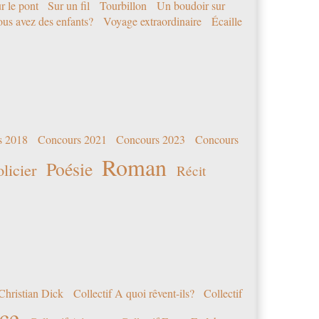
r le pont
Sur un fil
Tourbillon
Un boudoir sur
us avez des enfants?
Voyage extraordinaire
Écaille
s 2018
Concours 2021
Concours 2023
Concours
Roman
Poésie
olicier
Récit
Christian Dick
Collectif A quoi rêvent-ils?
Collectif
nce