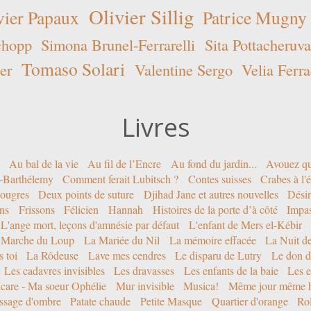
Olivier Sillig
vier Papaux
Patrice Mugny
chopp
Simona Brunel-Ferrarelli
Sita Pottacheruva
Tomaso Solari
er
Valentine Sergo
Velia Ferra
Livres
Au bal de la vie
Au fil de l’Encre
Au fond du jardin...
Avouez qu
nt-Barthélemy
Comment ferait Lubitsch ?
Contes suisses
Crabes à l'
ougres
Deux points de suture
Djihad Jane et autres nouvelles
Désir
ons
Frissons
Félicien
Hannah
Histoires de la porte d’à côté
Impa
L'ange mort, leçons d'amnésie par défaut
L'enfant de Mers el-Kébir
 Marche du Loup
La Mariée du Nil
La mémoire effacée
La Nuit d
 toi
La Rôdeuse
Lave mes cendres
Le disparu de Lutry
Le don d
Les cadavres invisibles
Les dravasses
Les enfants de la baie
Les e
Icare - Ma soeur Ophélie
Mur invisible
Musica!
Même jour même h
ssage d'ombre
Patate chaude
Petite Masque
Quartier d'orange
Rol