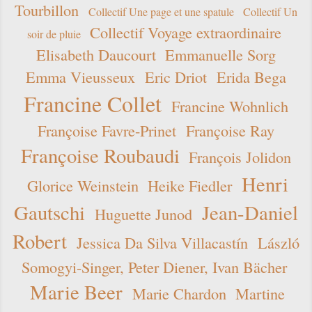
Tourbillon
Collectif Une page et une spatule
Collectif Un
Collectif Voyage extraordinaire
soir de pluie
Elisabeth Daucourt
Emmanuelle Sorg
Emma Vieusseux
Eric Driot
Erida Bega
Francine Collet
Francine Wohnlich
Françoise Favre-Prinet
Françoise Ray
Françoise Roubaudi
François Jolidon
Henri
Glorice Weinstein
Heike Fiedler
Gautschi
Jean-Daniel
Huguette Junod
Robert
Jessica Da Silva Villacastín
László
Somogyi-Singer, Peter Diener, Ivan Bächer
Marie Beer
Marie Chardon
Martine