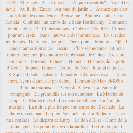
1944
Absences
A l'aéroport…
A quoi rêvent-ils?
Au bal de
la vie
Au fil de l’Encre
Au fond du jardin...
Avouez que c'est
une drôle de coïncidence
Bienvenue
Bitume d'août
Ciao
Letizia
Clothilde : au temps de la Saint-Barthélemy
Comment
ferait Lubitsch ?
Contes suisses
Crabes à l'étouffée
Crimes
pour une croix
Dans l'intervalle des turbulences
De si rudes
tendresses
Deux bons bougres
Deux points de suture
Djihad
Jane et autres nouvelles
Désirs
Effets secondaires
Et pour
rentrer chez moi, je contourne l'ambassade de Chine
Excision
Filiations
Frissons
Félicien
Hannah
Histoires de la porte
d’à côté
Impasse khmère
Journal de Noé
Journal en poésie
K-Squat-Balade
Kitsune
L'anatomie d'une décision
L'ange
mort, leçons d'amnésie par défaut
L'enfant de Mers el-Kébir
L'homme tournesol
L'Ogre du Salève
La Dame de
compagnie
La grenouille sur son nénuphar
La Marche du
Loup
La Mariée du Nil
La mémoire effacée
La Nuit de la
musique
La nuit la plus longue : au temps de l'Escalade
La
plume du calamar
La première après toi
La Rôdeuse
Lave
mes cendres
Le disparu de Lutry
Le don d'Elise - Conte de la
montagne
Le point de vue de la sardine
Le rire du grand
corbeau
Les battantes
Les cadavres invisibles
Les dravasses