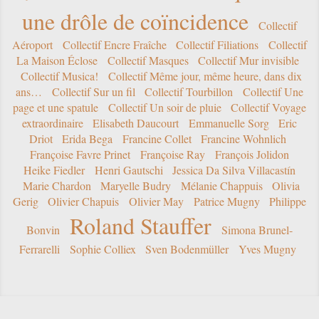
une drôle de coïncidence
Collectif
Aéroport
Collectif Encre Fraîche
Collectif Filiations
Collectif
La Maison Éclose
Collectif Masques
Collectif Mur invisible
Collectif Musica!
Collectif Même jour, même heure, dans dix
ans…
Collectif Sur un fil
Collectif Tourbillon
Collectif Une
page et une spatule
Collectif Un soir de pluie
Collectif Voyage
extraordinaire
Elisabeth Daucourt
Emmanuelle Sorg
Eric
Driot
Erida Bega
Francine Collet
Francine Wohnlich
Françoise Favre Prinet
Françoise Ray
François Jolidon
Heike Fiedler
Henri Gautschi
Jessica Da Silva Villacastín
Marie Chardon
Maryelle Budry
Mélanie Chappuis
Olivia
Gerig
Olivier Chapuis
Olivier May
Patrice Mugny
Philippe
Roland Stauffer
Bonvin
Simona Brunel-
Ferrarelli
Sophie Colliex
Sven Bodenmüller
Yves Mugny