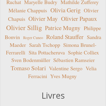
Ruchat
Maryelle Budry
Mathilde Zufferey
Olivia Gerig
Mélanie Chappuis
Olivier
Olivier May
Olivier Papaux
Chapuis
Olivier Sillig
Patrice Mugny
Philippe
Roland Stauffer
Bonvin
Sandra
Roger Cuneo
Maeder
Sarah Tschopp
Simona Brunel-
Ferrarelli
Sita Pottacheruva
Sophie Colliex
Sven Bodenmüller
Sébastien Ramseier
Tomaso Solari
Valentine Sergo
Velia
Ferracini
Yves Mugny
Livres