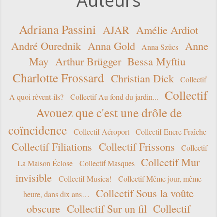
Auteurs
Adriana Passini
AJAR
Amélie Ardiot
André Ourednik
Anna Gold
Anne
Anna Szücs
May
Arthur Brügger
Bessa Myftiu
Charlotte Frossard
Christian Dick
Collectif
Collectif
A quoi rêvent-ils?
Collectif Au fond du jardin...
Avouez que c'est une drôle de
coïncidence
Collectif Aéroport
Collectif Encre Fraîche
Collectif Filiations
Collectif Frissons
Collectif
Collectif Mur
La Maison Éclose
Collectif Masques
invisible
Collectif Musica!
Collectif Même jour, même
Collectif Sous la voûte
heure, dans dix ans…
obscure
Collectif Sur un fil
Collectif