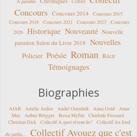
Chroniques
A paraître
Coffret
Concours
Concours 2014
Concours 2015
Concours 2018
Concours 2021
Concours 2023
Concours
Historique
Nouveauté
Nouvelle
2026
Nouvelles
parution Salon du Livre 2018
Roman
Poésie
Policier
Récit
Témoignages
Biographies
AJAR
Amélie Ardiot
André Ourednik
Anna Gold
Anne
May
Arthur Brügger
Bessa Myftiu
Charlotte Frossard
Christian Dick
Collectif A quoi rêvent-ils?
Collectif Au fond
Collectif Avouez que c'est
du jardin...