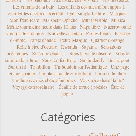
Les enfants de la baie
Les enfants des rues m’ont appris à
écouter les oiseaux - Recueil
Lyon simple filature
Masques
Mon frère Icare - Ma soeur Ophélie
Mur invisible
Musica!
Même jour même heure dans 10 ans
Nage libre
Nazarov ou le
vrai fils de l'homme
Nouvelles d'antan
Par les fleurs
Passage
d'ombre
Patate chaude
Petite Masque
Quartier d'orange
Rolle à pied d'oeuvre
Rwanda
Sagama
Sensations
océaniques
Si l’on revenait…
Sous la voûte obscure
Sous le
sourire de la lune
Sous ton feuillage
Sugar daddy
Sur le pont
Sur un fil
Tourbillon
Un boudoir sur l'Atlantique
Une page
et une spatule
Un plaisir acide et méchant
Un soir de pluie
Un thé avec mes chères fantômes
Vous avez des enfants?
Voyage extraordinaire
Écaille de tortue : poésies
Être de
papier
Catégories
Collectif