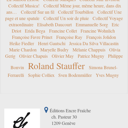
Collectif Musica!
Collectif Même jour, même heure, dans dix
ans…
Collectif Sur un fil
Collectif Tourbillon
Collectif Une
page et une spatule
Collectif Un soir de pluie
Collectif Voyage
extraordinaire
Elisabeth Daucourt
Emmanuelle Sorg
Eric
Driot
Erida Bega
Francine Collet
Francine Wohnlich
Françoise Favre Prinet
Françoise Ray
François Jolidon
Heike Fiedler
Henri Gautschi
Jessica Da Silva Villacastín
Marie Chardon
Maryelle Budry
Mélanie Chappuis
Olivia
Gerig
Olivier Chapuis
Olivier May
Patrice Mugny
Philippe
Roland Stauffer
Bonvin
Simona Brunel-
Ferrarelli
Sophie Colliex
Sven Bodenmüller
Yves Mugny
Éditions Encre Fraîche
ch. Pasteur 30
1209 Genève