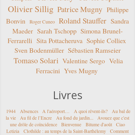
Olivier Sillig
Patrice Mugny
Philippe
Roland Stauffer
Bonvin
Sandra
Roger Cuneo
Maeder
Sarah Tschopp
Simona Brunel-
Ferrarelli
Sita Pottacheruva
Sophie Colliex
Sven Bodenmüller
Sébastien Ramseier
Tomaso Solari
Valentine Sergo
Velia
Ferracini
Yves Mugny
Livres
1944
Absences
A l'aéroport…
A quoi rêvent-ils?
Au bal de
la vie
Au fil de l’Encre
Au fond du jardin...
Avouez que c'est
une drôle de coïncidence
Bienvenue
Bitume d'août
Ciao
Letizia
Clothilde : au temps de la Saint-Barthélemy
Comment