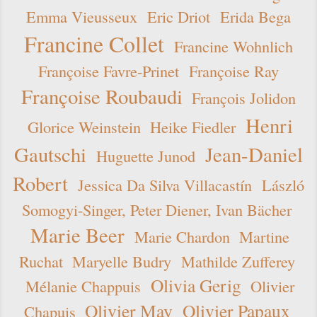
Emma Vieusseux
Eric Driot
Erida Bega
Francine Collet
Francine Wohnlich
Françoise Favre-Prinet
Françoise Ray
Françoise Roubaudi
François Jolidon
Henri
Glorice Weinstein
Heike Fiedler
Gautschi
Jean-Daniel
Huguette Junod
Robert
Jessica Da Silva Villacastín
László
Somogyi-Singer, Peter Diener, Ivan Bächer
Marie Beer
Marie Chardon
Martine
Ruchat
Maryelle Budry
Mathilde Zufferey
Olivia Gerig
Mélanie Chappuis
Olivier
Olivier May
Olivier Papaux
Chapuis