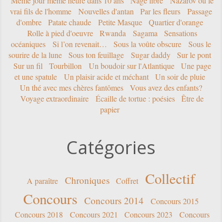
vrai fils de l'homme
Nouvelles d'antan
Par les fleurs
Passage
d'ombre
Patate chaude
Petite Masque
Quartier d'orange
Rolle à pied d'oeuvre
Rwanda
Sagama
Sensations
océaniques
Si l’on revenait…
Sous la voûte obscure
Sous le
sourire de la lune
Sous ton feuillage
Sugar daddy
Sur le pont
Sur un fil
Tourbillon
Un boudoir sur l'Atlantique
Une page
et une spatule
Un plaisir acide et méchant
Un soir de pluie
Un thé avec mes chères fantômes
Vous avez des enfants?
Voyage extraordinaire
Écaille de tortue : poésies
Être de
papier
Catégories
Collectif
Chroniques
A paraître
Coffret
Concours
Concours 2014
Concours 2015
Concours 2018
Concours 2021
Concours 2023
Concours