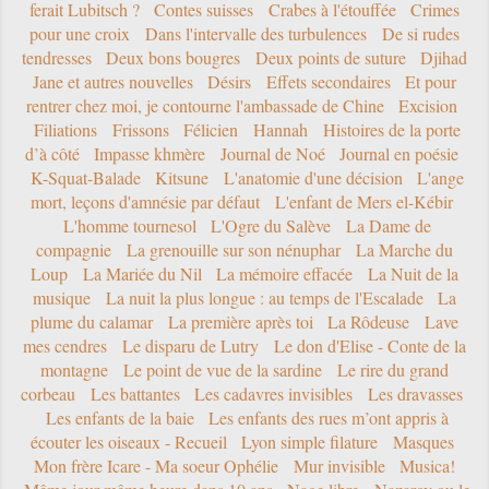
ferait Lubitsch ?
Contes suisses
Crabes à l'étouffée
Crimes
pour une croix
Dans l'intervalle des turbulences
De si rudes
tendresses
Deux bons bougres
Deux points de suture
Djihad
Jane et autres nouvelles
Désirs
Effets secondaires
Et pour
rentrer chez moi, je contourne l'ambassade de Chine
Excision
Filiations
Frissons
Félicien
Hannah
Histoires de la porte
d’à côté
Impasse khmère
Journal de Noé
Journal en poésie
K-Squat-Balade
Kitsune
L'anatomie d'une décision
L'ange
mort, leçons d'amnésie par défaut
L'enfant de Mers el-Kébir
L'homme tournesol
L'Ogre du Salève
La Dame de
compagnie
La grenouille sur son nénuphar
La Marche du
Loup
La Mariée du Nil
La mémoire effacée
La Nuit de la
musique
La nuit la plus longue : au temps de l'Escalade
La
plume du calamar
La première après toi
La Rôdeuse
Lave
mes cendres
Le disparu de Lutry
Le don d'Elise - Conte de la
montagne
Le point de vue de la sardine
Le rire du grand
corbeau
Les battantes
Les cadavres invisibles
Les dravasses
Les enfants de la baie
Les enfants des rues m’ont appris à
écouter les oiseaux - Recueil
Lyon simple filature
Masques
Mon frère Icare - Ma soeur Ophélie
Mur invisible
Musica!
Même jour même heure dans 10 ans
Nage libre
Nazarov ou le