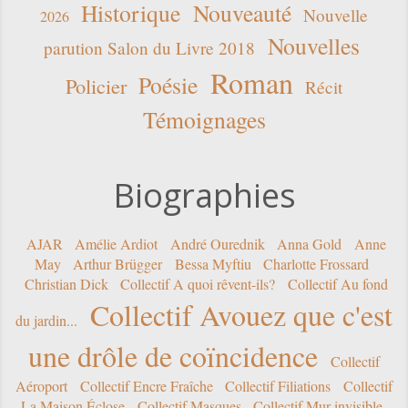
Historique
Nouveauté
Nouvelle
2026
Nouvelles
parution Salon du Livre 2018
Roman
Poésie
Policier
Récit
Témoignages
Biographies
AJAR
Amélie Ardiot
André Ourednik
Anna Gold
Anne
May
Arthur Brügger
Bessa Myftiu
Charlotte Frossard
Christian Dick
Collectif A quoi rêvent-ils?
Collectif Au fond
Collectif Avouez que c'est
du jardin...
une drôle de coïncidence
Collectif
Aéroport
Collectif Encre Fraîche
Collectif Filiations
Collectif
La Maison Éclose
Collectif Masques
Collectif Mur invisible