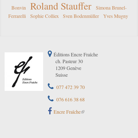
Roland Stauffer
Bonvin
Simona Brunel-
Ferrarelli
Sophie Colliex
Sven Bodenmüller
Yves Mugny
Éditions Encre Fraîche
ch. Pasteur 30
1209 Genève
Suisse
077 472 39 70
076 616 38 68
Encre Fraîche