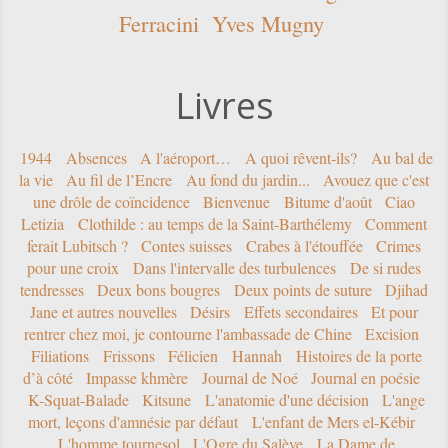
Ferracini
Yves Mugny
Livres
1944
Absences
A l'aéroport…
A quoi rêvent-ils?
Au bal de
la vie
Au fil de l’Encre
Au fond du jardin...
Avouez que c'est
une drôle de coïncidence
Bienvenue
Bitume d'août
Ciao
Letizia
Clothilde : au temps de la Saint-Barthélemy
Comment
ferait Lubitsch ?
Contes suisses
Crabes à l'étouffée
Crimes
pour une croix
Dans l'intervalle des turbulences
De si rudes
tendresses
Deux bons bougres
Deux points de suture
Djihad
Jane et autres nouvelles
Désirs
Effets secondaires
Et pour
rentrer chez moi, je contourne l'ambassade de Chine
Excision
Filiations
Frissons
Félicien
Hannah
Histoires de la porte
d’à côté
Impasse khmère
Journal de Noé
Journal en poésie
K-Squat-Balade
Kitsune
L'anatomie d'une décision
L'ange
mort, leçons d'amnésie par défaut
L'enfant de Mers el-Kébir
L'homme tournesol
L'Ogre du Salève
La Dame de