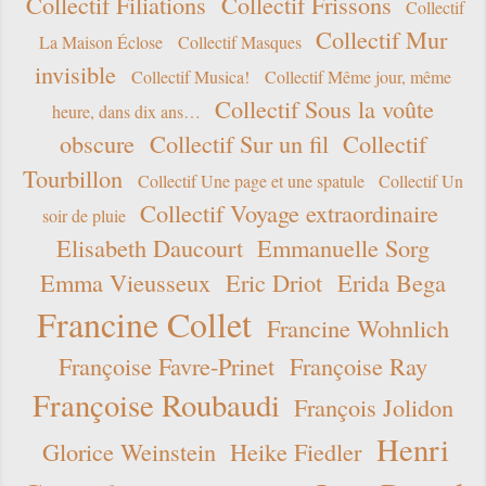
Collectif Filiations
Collectif Frissons
Collectif
Collectif Mur
La Maison Éclose
Collectif Masques
invisible
Collectif Musica!
Collectif Même jour, même
Collectif Sous la voûte
heure, dans dix ans…
obscure
Collectif Sur un fil
Collectif
Tourbillon
Collectif Une page et une spatule
Collectif Un
Collectif Voyage extraordinaire
soir de pluie
Elisabeth Daucourt
Emmanuelle Sorg
Emma Vieusseux
Eric Driot
Erida Bega
Francine Collet
Francine Wohnlich
Françoise Favre-Prinet
Françoise Ray
Françoise Roubaudi
François Jolidon
Henri
Glorice Weinstein
Heike Fiedler