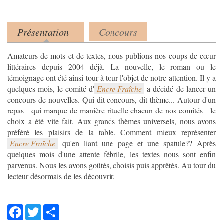
Présentation
Concours
Product tabs
(onglet actif)
Amateurs de mots et de textes, nous publions nos coups de cœur
littéraires depuis 2004 déjà. La nouvelle, le roman ou le
témoignage ont été ainsi tour à tour l'objet de notre attention. Il y a
quelques mois, le comité d'
Encre Fraîche
a décidé de lancer un
concours de nouvelles. Qui dit concours, dit thème... Autour d'un
repas - qui marque de manière rituelle chacun de nos comités - le
choix a été vite fait. Aux grands thèmes universels, nous avons
Encre Fraîche
qu'en liant une page et une spatule?? Après
quelques mois d'une attente fébrile, les textes nous sont enfin
parvenus. Nous les avons goûtés, choisis puis apprêtés. Au tour du
lecteur désormais de les découvrir.
Facebook
Twitter
Share