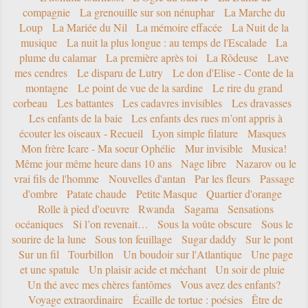
compagnie
La grenouille sur son nénuphar
La Marche du
Loup
La Mariée du Nil
La mémoire effacée
La Nuit de la
musique
La nuit la plus longue : au temps de l'Escalade
La
plume du calamar
La première après toi
La Rôdeuse
Lave
mes cendres
Le disparu de Lutry
Le don d'Elise - Conte de la
montagne
Le point de vue de la sardine
Le rire du grand
corbeau
Les battantes
Les cadavres invisibles
Les dravasses
Les enfants de la baie
Les enfants des rues m’ont appris à
écouter les oiseaux - Recueil
Lyon simple filature
Masques
Mon frère Icare - Ma soeur Ophélie
Mur invisible
Musica!
Même jour même heure dans 10 ans
Nage libre
Nazarov ou le
vrai fils de l'homme
Nouvelles d'antan
Par les fleurs
Passage
d'ombre
Patate chaude
Petite Masque
Quartier d'orange
Rolle à pied d'oeuvre
Rwanda
Sagama
Sensations
océaniques
Si l’on revenait…
Sous la voûte obscure
Sous le
sourire de la lune
Sous ton feuillage
Sugar daddy
Sur le pont
Sur un fil
Tourbillon
Un boudoir sur l'Atlantique
Une page
et une spatule
Un plaisir acide et méchant
Un soir de pluie
Un thé avec mes chères fantômes
Vous avez des enfants?
Voyage extraordinaire
Écaille de tortue : poésies
Être de