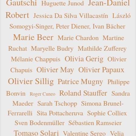
Gautschi
Jean-Daniel
Huguette Junod
Robert
Jessica Da Silva Villacastín
László
Somogyi-Singer, Peter Diener, Ivan Bächer
Marie Beer
Marie Chardon
Martine
Ruchat
Maryelle Budry
Mathilde Zufferey
Olivia Gerig
Mélanie Chappuis
Olivier
Olivier May
Olivier Papaux
Chapuis
Olivier Sillig
Patrice Mugny
Philippe
Roland Stauffer
Bonvin
Sandra
Roger Cuneo
Maeder
Sarah Tschopp
Simona Brunel-
Ferrarelli
Sita Pottacheruva
Sophie Colliex
Sven Bodenmüller
Sébastien Ramseier
Tomaso Solari
Valentine Sergo
Velia