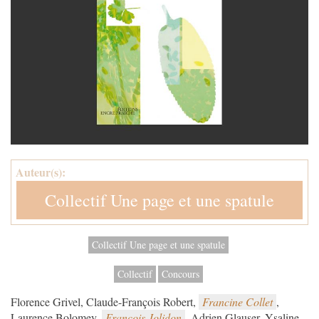
Auteur(s):
Collectif Une page et une spatule
Collectif Une page et une spatule
Collectif
Concours
Florence Grivel, Claude-François Robert,
Francine Collet
,
Laurence Bolomey,
François Jolidon
, Adrien Glauser, Ysaline