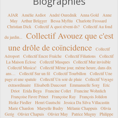
Biographies
AJAR
Amélie Ardiot
André Ourednik
Anna Gold
Anne
May
Arthur Brügger
Bessa Myftiu
Charlotte Frossard
Christian Dick
Collectif A quoi rêvent-ils?
Collectif Au fond
Collectif Avouez que c'est
du jardin...
une drôle de coïncidence
Collectif
Aéroport
Collectif Encre Fraîche
Collectif Filiations
Collectif
La Maison Éclose
Collectif Masques
Collectif Mur invisible
Collectif Musica!
Collectif Même jour, même heure, dans dix
ans…
Collectif Sur un fil
Collectif Tourbillon
Collectif Une
page et une spatule
Collectif Un soir de pluie
Collectif Voyage
extraordinaire
Elisabeth Daucourt
Emmanuelle Sorg
Eric
Driot
Erida Bega
Francine Collet
Francine Wohnlich
Françoise Favre Prinet
Françoise Ray
François Jolidon
Heike Fiedler
Henri Gautschi
Jessica Da Silva Villacastín
Marie Chardon
Maryelle Budry
Mélanie Chappuis
Olivia
Gerig
Olivier Chapuis
Olivier May
Patrice Mugny
Philippe