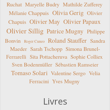
Ruchat
Maryelle Budry
Mathilde Zufferey
Olivia Gerig
Mélanie Chappuis
Olivier
Olivier May
Olivier Papaux
Chapuis
Olivier Sillig
Patrice Mugny
Philippe
Roland Stauffer
Bonvin
Sandra
Roger Cuneo
Maeder
Sarah Tschopp
Simona Brunel-
Ferrarelli
Sita Pottacheruva
Sophie Colliex
Sven Bodenmüller
Sébastien Ramseier
Tomaso Solari
Valentine Sergo
Velia
Ferracini
Yves Mugny
Livres