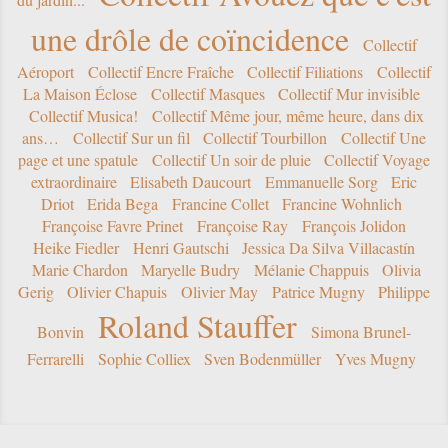
une drôle de coïncidence
Collectif
Aéroport
Collectif Encre Fraîche
Collectif Filiations
Collectif
La Maison Éclose
Collectif Masques
Collectif Mur invisible
Collectif Musica!
Collectif Même jour, même heure, dans dix
ans…
Collectif Sur un fil
Collectif Tourbillon
Collectif Une
page et une spatule
Collectif Un soir de pluie
Collectif Voyage
extraordinaire
Elisabeth Daucourt
Emmanuelle Sorg
Eric
Driot
Erida Bega
Francine Collet
Francine Wohnlich
Françoise Favre Prinet
Françoise Ray
François Jolidon
Heike Fiedler
Henri Gautschi
Jessica Da Silva Villacastín
Marie Chardon
Maryelle Budry
Mélanie Chappuis
Olivia
Gerig
Olivier Chapuis
Olivier May
Patrice Mugny
Philippe
Roland Stauffer
Bonvin
Simona Brunel-
Ferrarelli
Sophie Colliex
Sven Bodenmüller
Yves Mugny