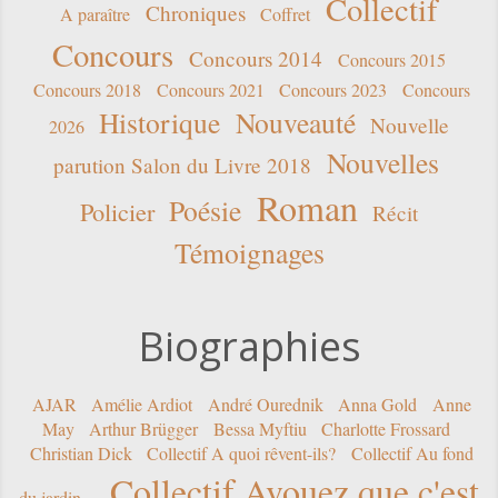
Collectif
Chroniques
A paraître
Coffret
Concours
Concours 2014
Concours 2015
Concours 2018
Concours 2021
Concours 2023
Concours
Historique
Nouveauté
Nouvelle
2026
Nouvelles
parution Salon du Livre 2018
Roman
Poésie
Policier
Récit
Témoignages
Biographies
AJAR
Amélie Ardiot
André Ourednik
Anna Gold
Anne
May
Arthur Brügger
Bessa Myftiu
Charlotte Frossard
Christian Dick
Collectif A quoi rêvent-ils?
Collectif Au fond
Collectif Avouez que c'est
du jardin...