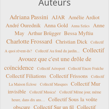
Auteurs
Adriana Passini
AJAR
Amélie Ardiot
André Ourednik
Anna Gold
Anne
Anna Szücs
May
Arthur Brügger
Bessa Myftiu
Charlotte Frossard
Christian Dick
Collectif
Collectif
A quoi rêvent-ils?
Collectif Au fond du jardin...
Avouez que c'est une drôle de
coïncidence
Collectif Aéroport
Collectif Encre Fraîche
Collectif Filiations
Collectif Frissons
Collectif
Collectif Mur
La Maison Éclose
Collectif Masques
invisible
Collectif Musica!
Collectif Même jour, même
Collectif Sous la voûte
heure, dans dix ans…
obscure
Collectif Sur un fil
Collectif