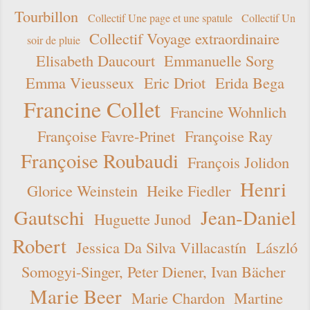
Tourbillon
Collectif Une page et une spatule
Collectif Un
Collectif Voyage extraordinaire
soir de pluie
Elisabeth Daucourt
Emmanuelle Sorg
Emma Vieusseux
Eric Driot
Erida Bega
Francine Collet
Francine Wohnlich
Françoise Favre-Prinet
Françoise Ray
Françoise Roubaudi
François Jolidon
Henri
Glorice Weinstein
Heike Fiedler
Gautschi
Jean-Daniel
Huguette Junod
Robert
Jessica Da Silva Villacastín
László
Somogyi-Singer, Peter Diener, Ivan Bächer
Marie Beer
Marie Chardon
Martine