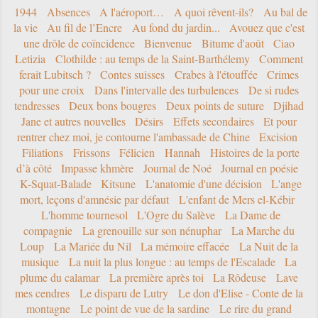
1944
Absences
A l'aéroport…
A quoi rêvent-ils?
Au bal de
la vie
Au fil de l’Encre
Au fond du jardin...
Avouez que c'est
une drôle de coïncidence
Bienvenue
Bitume d'août
Ciao
Letizia
Clothilde : au temps de la Saint-Barthélemy
Comment
ferait Lubitsch ?
Contes suisses
Crabes à l'étouffée
Crimes
pour une croix
Dans l'intervalle des turbulences
De si rudes
tendresses
Deux bons bougres
Deux points de suture
Djihad
Jane et autres nouvelles
Désirs
Effets secondaires
Et pour
rentrer chez moi, je contourne l'ambassade de Chine
Excision
Filiations
Frissons
Félicien
Hannah
Histoires de la porte
d’à côté
Impasse khmère
Journal de Noé
Journal en poésie
K-Squat-Balade
Kitsune
L'anatomie d'une décision
L'ange
mort, leçons d'amnésie par défaut
L'enfant de Mers el-Kébir
L'homme tournesol
L'Ogre du Salève
La Dame de
compagnie
La grenouille sur son nénuphar
La Marche du
Loup
La Mariée du Nil
La mémoire effacée
La Nuit de la
musique
La nuit la plus longue : au temps de l'Escalade
La
plume du calamar
La première après toi
La Rôdeuse
Lave
mes cendres
Le disparu de Lutry
Le don d'Elise - Conte de la
montagne
Le point de vue de la sardine
Le rire du grand