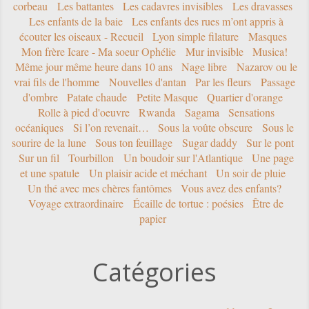
corbeau
Les battantes
Les cadavres invisibles
Les dravasses
Les enfants de la baie
Les enfants des rues m’ont appris à
écouter les oiseaux - Recueil
Lyon simple filature
Masques
Mon frère Icare - Ma soeur Ophélie
Mur invisible
Musica!
Même jour même heure dans 10 ans
Nage libre
Nazarov ou le
vrai fils de l'homme
Nouvelles d'antan
Par les fleurs
Passage
d'ombre
Patate chaude
Petite Masque
Quartier d'orange
Rolle à pied d'oeuvre
Rwanda
Sagama
Sensations
océaniques
Si l’on revenait…
Sous la voûte obscure
Sous le
sourire de la lune
Sous ton feuillage
Sugar daddy
Sur le pont
Sur un fil
Tourbillon
Un boudoir sur l'Atlantique
Une page
et une spatule
Un plaisir acide et méchant
Un soir de pluie
Un thé avec mes chères fantômes
Vous avez des enfants?
Voyage extraordinaire
Écaille de tortue : poésies
Être de
papier
Catégories