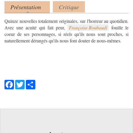
Présentation
Critique
Product tabs
(onglet actif)
Quinze nouvelles totalement originales, sur l'horreur au quotidien.
Avec une acuité qui fait peur,
Françoise Roubaudi
fouille le
coeur de ses personnages, si réels qu'ils nous sont proches, si
naturellement dérangés qu'ils nous font douter de nous-mêmes.
Facebook
Twitter
Share