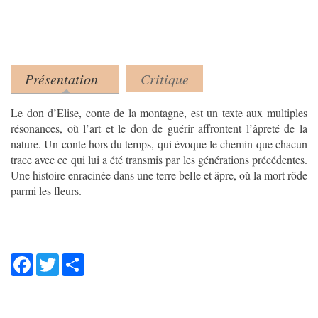
Présentation
Critique
Product tabs
(onglet actif)
Le don d’Elise, conte de la montagne, est un texte aux multiples
résonances, où l’art et le don de guérir affrontent l’âpreté de la
nature. Un conte hors du temps, qui évoque le chemin que chacun
trace avec ce qui lui a été transmis par les générations précédentes.
Une histoire enracinée dans une terre belle et âpre, où la mort rôde
parmi les fleurs.
Facebook
Twitter
Share