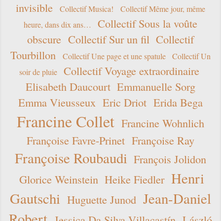
invisible
Collectif Musica!
Collectif Même jour, même
Collectif Sous la voûte
heure, dans dix ans…
obscure
Collectif Sur un fil
Collectif
Tourbillon
Collectif Une page et une spatule
Collectif Un
Collectif Voyage extraordinaire
soir de pluie
Elisabeth Daucourt
Emmanuelle Sorg
Emma Vieusseux
Eric Driot
Erida Bega
Francine Collet
Francine Wohnlich
Françoise Favre-Prinet
Françoise Ray
Françoise Roubaudi
François Jolidon
Henri
Glorice Weinstein
Heike Fiedler
Gautschi
Jean-Daniel
Huguette Junod
Robert
Jessica Da Silva Villacastín
László