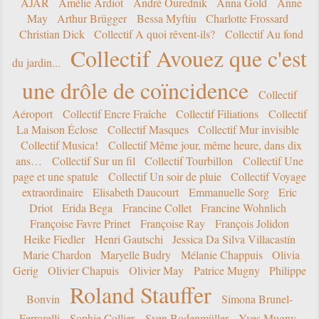
AJAR
Amélie Ardiot
André Ourednik
Anna Gold
Anne
May
Arthur Brügger
Bessa Myftiu
Charlotte Frossard
Christian Dick
Collectif A quoi rêvent-ils?
Collectif Au fond
Collectif Avouez que c'est
du jardin...
une drôle de coïncidence
Collectif
Aéroport
Collectif Encre Fraîche
Collectif Filiations
Collectif
La Maison Éclose
Collectif Masques
Collectif Mur invisible
Collectif Musica!
Collectif Même jour, même heure, dans dix
ans…
Collectif Sur un fil
Collectif Tourbillon
Collectif Une
page et une spatule
Collectif Un soir de pluie
Collectif Voyage
extraordinaire
Elisabeth Daucourt
Emmanuelle Sorg
Eric
Driot
Erida Bega
Francine Collet
Francine Wohnlich
Françoise Favre Prinet
Françoise Ray
François Jolidon
Heike Fiedler
Henri Gautschi
Jessica Da Silva Villacastín
Marie Chardon
Maryelle Budry
Mélanie Chappuis
Olivia
Gerig
Olivier Chapuis
Olivier May
Patrice Mugny
Philippe
Roland Stauffer
Bonvin
Simona Brunel-
Ferrarelli
Sophie Colliex
Sven Bodenmüller
Yves Mugny