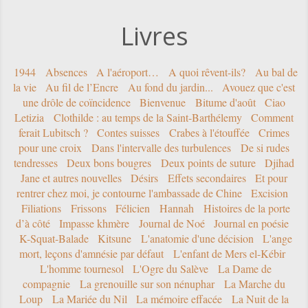
Livres
1944
Absences
A l'aéroport…
A quoi rêvent-ils?
Au bal de
la vie
Au fil de l’Encre
Au fond du jardin...
Avouez que c'est
une drôle de coïncidence
Bienvenue
Bitume d'août
Ciao
Letizia
Clothilde : au temps de la Saint-Barthélemy
Comment
ferait Lubitsch ?
Contes suisses
Crabes à l'étouffée
Crimes
pour une croix
Dans l'intervalle des turbulences
De si rudes
tendresses
Deux bons bougres
Deux points de suture
Djihad
Jane et autres nouvelles
Désirs
Effets secondaires
Et pour
rentrer chez moi, je contourne l'ambassade de Chine
Excision
Filiations
Frissons
Félicien
Hannah
Histoires de la porte
d’à côté
Impasse khmère
Journal de Noé
Journal en poésie
K-Squat-Balade
Kitsune
L'anatomie d'une décision
L'ange
mort, leçons d'amnésie par défaut
L'enfant de Mers el-Kébir
L'homme tournesol
L'Ogre du Salève
La Dame de
compagnie
La grenouille sur son nénuphar
La Marche du
Loup
La Mariée du Nil
La mémoire effacée
La Nuit de la