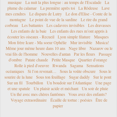
musique
La nuit la plus longue : au temps de l'Escalade
La
plume du calamar
La première après toi
La Rôdeuse
Lave
mes cendres
Le disparu de Lutry
Le don d'Elise - Conte de la
montagne
Le point de vue de la sardine
Le rire du grand
corbeau
Les battantes
Les cadavres invisibles
Les dravasses
Les enfants de la baie
Les enfants des rues m’ont appris à
écouter les oiseaux - Recueil
Lyon simple filature
Masques
Mon frère Icare - Ma soeur Ophélie
Mur invisible
Musica!
Même jour même heure dans 10 ans
Nage libre
Nazarov ou le
vrai fils de l'homme
Nouvelles d'antan
Par les fleurs
Passage
d'ombre
Patate chaude
Petite Masque
Quartier d'orange
Rolle à pied d'oeuvre
Rwanda
Sagama
Sensations
océaniques
Si l’on revenait…
Sous la voûte obscure
Sous le
sourire de la lune
Sous ton feuillage
Sugar daddy
Sur le pont
Sur un fil
Tourbillon
Un boudoir sur l'Atlantique
Une page
et une spatule
Un plaisir acide et méchant
Un soir de pluie
Un thé avec mes chères fantômes
Vous avez des enfants?
Voyage extraordinaire
Écaille de tortue : poésies
Être de
papier