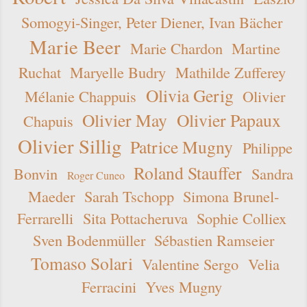
Somogyi-Singer, Peter Diener, Ivan Bächer
Marie Beer
Marie Chardon
Martine
Ruchat
Maryelle Budry
Mathilde Zufferey
Olivia Gerig
Mélanie Chappuis
Olivier
Olivier May
Olivier Papaux
Chapuis
Olivier Sillig
Patrice Mugny
Philippe
Roland Stauffer
Bonvin
Sandra
Roger Cuneo
Maeder
Sarah Tschopp
Simona Brunel-
Ferrarelli
Sita Pottacheruva
Sophie Colliex
Sven Bodenmüller
Sébastien Ramseier
Tomaso Solari
Valentine Sergo
Velia
Ferracini
Yves Mugny