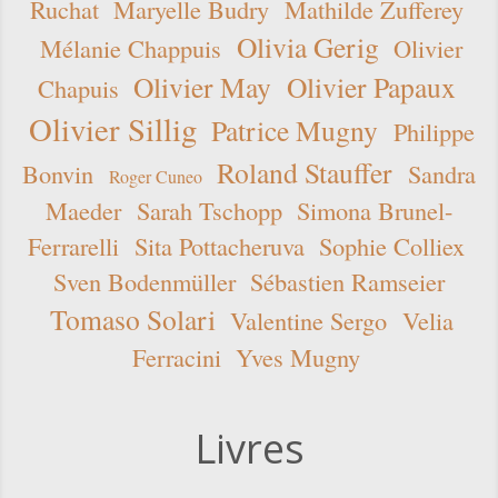
Ruchat
Maryelle Budry
Mathilde Zufferey
Olivia Gerig
Mélanie Chappuis
Olivier
Olivier May
Olivier Papaux
Chapuis
Olivier Sillig
Patrice Mugny
Philippe
Roland Stauffer
Bonvin
Sandra
Roger Cuneo
Maeder
Sarah Tschopp
Simona Brunel-
Ferrarelli
Sita Pottacheruva
Sophie Colliex
Sven Bodenmüller
Sébastien Ramseier
Tomaso Solari
Valentine Sergo
Velia
Ferracini
Yves Mugny
Livres