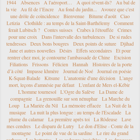
1944
Absences
A l'aéroport…
A quoi rêvent-ils?
Au bal de
la vie
Au fil de l’Encre
Au fond du jardin...
Avouez que c'est
une drôle de coïncidence
Bienvenue
Bitume d'août
Ciao
Letizia
Clothilde : au temps de la Saint-Barthélemy
Comment
ferait Lubitsch ?
Contes suisses
Crabes à l'étouffée
Crimes
pour une croix
Dans l'intervalle des turbulences
De si rudes
tendresses
Deux bons bougres
Deux points de suture
Djihad
Jane et autres nouvelles
Désirs
Effets secondaires
Et pour
rentrer chez moi, je contourne l'ambassade de Chine
Excision
Filiations
Frissons
Félicien
Hannah
Histoires de la porte
d’à côté
Impasse khmère
Journal de Noé
Journal en poésie
K-Squat-Balade
Kitsune
L'anatomie d'une décision
L'ange
mort, leçons d'amnésie par défaut
L'enfant de Mers el-Kébir
L'homme tournesol
L'Ogre du Salève
La Dame de
compagnie
La grenouille sur son nénuphar
La Marche du
Loup
La Mariée du Nil
La mémoire effacée
La Nuit de la
musique
La nuit la plus longue : au temps de l'Escalade
La
plume du calamar
La première après toi
La Rôdeuse
Lave
mes cendres
Le disparu de Lutry
Le don d'Elise - Conte de la
montagne
Le point de vue de la sardine
Le rire du grand
corbeau
Les battantes
Les cadavres invisibles
Les dravasses