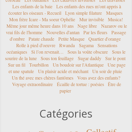
Les enfants de la baie
Les enfants des rues m’ont appris à
écouter les oiseaux - Recueil
Lyon simple filature
Masques
Mon frère Icare - Ma soeur Ophélie
Mur invisible
Musica!
Même jour même heure dans 10 ans
Nage libre
Nazarov ou le
vrai fils de l'homme
Nouvelles d'antan
Par les fleurs
Passage
d'ombre
Patate chaude
Petite Masque
Quartier d'orange
Rolle à pied d'oeuvre
Rwanda
Sagama
Sensations
océaniques
Si l’on revenait…
Sous la voûte obscure
Sous le
sourire de la lune
Sous ton feuillage
Sugar daddy
Sur le pont
Sur un fil
Tourbillon
Un boudoir sur l'Atlantique
Une page
et une spatule
Un plaisir acide et méchant
Un soir de pluie
Un thé avec mes chères fantômes
Vous avez des enfants?
Voyage extraordinaire
Écaille de tortue : poésies
Être de
papier
Catégories
Collectif