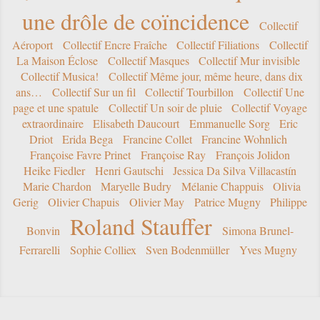
une drôle de coïncidence
Collectif
Aéroport
Collectif Encre Fraîche
Collectif Filiations
Collectif
La Maison Éclose
Collectif Masques
Collectif Mur invisible
Collectif Musica!
Collectif Même jour, même heure, dans dix
ans…
Collectif Sur un fil
Collectif Tourbillon
Collectif Une
page et une spatule
Collectif Un soir de pluie
Collectif Voyage
extraordinaire
Elisabeth Daucourt
Emmanuelle Sorg
Eric
Driot
Erida Bega
Francine Collet
Francine Wohnlich
Françoise Favre Prinet
Françoise Ray
François Jolidon
Heike Fiedler
Henri Gautschi
Jessica Da Silva Villacastín
Marie Chardon
Maryelle Budry
Mélanie Chappuis
Olivia
Gerig
Olivier Chapuis
Olivier May
Patrice Mugny
Philippe
Roland Stauffer
Bonvin
Simona Brunel-
Ferrarelli
Sophie Colliex
Sven Bodenmüller
Yves Mugny