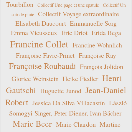
Tourbillon
Collectif Une page et une spatule
Collectif Un
Collectif Voyage extraordinaire
soir de pluie
Elisabeth Daucourt
Emmanuelle Sorg
Emma Vieusseux
Eric Driot
Erida Bega
Francine Collet
Francine Wohnlich
Françoise Favre-Prinet
Françoise Ray
Françoise Roubaudi
François Jolidon
Henri
Glorice Weinstein
Heike Fiedler
Gautschi
Jean-Daniel
Huguette Junod
Robert
Jessica Da Silva Villacastín
László
Somogyi-Singer, Peter Diener, Ivan Bächer
Marie Beer
Marie Chardon
Martine