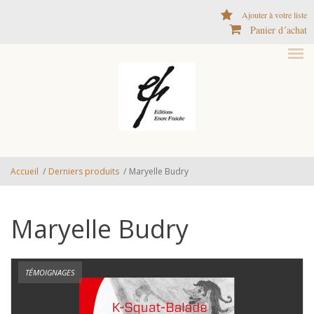
Aller au contenu principal
Ajouter à votre liste
Panier d´achat
Accueil
/
Derniers produits
/
Maryelle Budry
Maryelle Budry
TÉMOIGNAGES