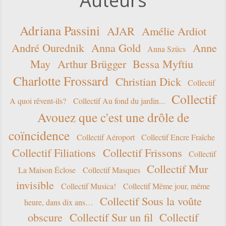
Auteurs
Adriana Passini
AJAR
Amélie Ardiot
André Ourednik
Anna Gold
Anne
Anna Szücs
May
Arthur Brügger
Bessa Myftiu
Charlotte Frossard
Christian Dick
Collectif
Collectif
A quoi rêvent-ils?
Collectif Au fond du jardin...
Avouez que c'est une drôle de
coïncidence
Collectif Aéroport
Collectif Encre Fraîche
Collectif Filiations
Collectif Frissons
Collectif
Collectif Mur
La Maison Éclose
Collectif Masques
invisible
Collectif Musica!
Collectif Même jour, même
Collectif Sous la voûte
heure, dans dix ans…
obscure
Collectif Sur un fil
Collectif