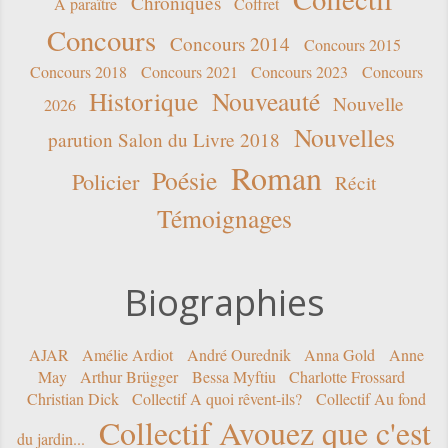
Chroniques
A paraître
Coffret
Concours
Concours 2014
Concours 2015
Concours 2018
Concours 2021
Concours 2023
Concours
Historique
Nouveauté
Nouvelle
2026
Nouvelles
parution Salon du Livre 2018
Roman
Poésie
Policier
Récit
Témoignages
Biographies
AJAR
Amélie Ardiot
André Ourednik
Anna Gold
Anne
May
Arthur Brügger
Bessa Myftiu
Charlotte Frossard
Christian Dick
Collectif A quoi rêvent-ils?
Collectif Au fond
Collectif Avouez que c'est
du jardin...