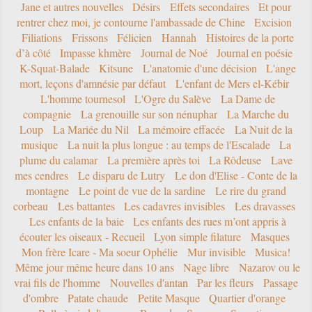
Jane et autres nouvelles
Désirs
Effets secondaires
Et pour
rentrer chez moi, je contourne l'ambassade de Chine
Excision
Filiations
Frissons
Félicien
Hannah
Histoires de la porte
d’à côté
Impasse khmère
Journal de Noé
Journal en poésie
K-Squat-Balade
Kitsune
L'anatomie d'une décision
L'ange
mort, leçons d'amnésie par défaut
L'enfant de Mers el-Kébir
L'homme tournesol
L'Ogre du Salève
La Dame de
compagnie
La grenouille sur son nénuphar
La Marche du
Loup
La Mariée du Nil
La mémoire effacée
La Nuit de la
musique
La nuit la plus longue : au temps de l'Escalade
La
plume du calamar
La première après toi
La Rôdeuse
Lave
mes cendres
Le disparu de Lutry
Le don d'Elise - Conte de la
montagne
Le point de vue de la sardine
Le rire du grand
corbeau
Les battantes
Les cadavres invisibles
Les dravasses
Les enfants de la baie
Les enfants des rues m’ont appris à
écouter les oiseaux - Recueil
Lyon simple filature
Masques
Mon frère Icare - Ma soeur Ophélie
Mur invisible
Musica!
Même jour même heure dans 10 ans
Nage libre
Nazarov ou le
vrai fils de l'homme
Nouvelles d'antan
Par les fleurs
Passage
d'ombre
Patate chaude
Petite Masque
Quartier d'orange