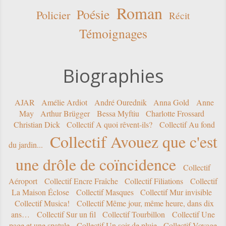
Roman
Poésie
Policier
Récit
Témoignages
Biographies
AJAR
Amélie Ardiot
André Ourednik
Anna Gold
Anne
May
Arthur Brügger
Bessa Myftiu
Charlotte Frossard
Christian Dick
Collectif A quoi rêvent-ils?
Collectif Au fond
Collectif Avouez que c'est
du jardin...
une drôle de coïncidence
Collectif
Aéroport
Collectif Encre Fraîche
Collectif Filiations
Collectif
La Maison Éclose
Collectif Masques
Collectif Mur invisible
Collectif Musica!
Collectif Même jour, même heure, dans dix
ans…
Collectif Sur un fil
Collectif Tourbillon
Collectif Une
page et une spatule
Collectif Un soir de pluie
Collectif Voyage