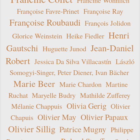
Françoise Favre-Prinet
Françoise Ray
Françoise Roubaudi
François Jolidon
Henri
Glorice Weinstein
Heike Fiedler
Gautschi
Jean-Daniel
Huguette Junod
Robert
Jessica Da Silva Villacastín
László
Somogyi-Singer, Peter Diener, Ivan Bächer
Marie Beer
Marie Chardon
Martine
Ruchat
Maryelle Budry
Mathilde Zufferey
Olivia Gerig
Mélanie Chappuis
Olivier
Olivier May
Olivier Papaux
Chapuis
Olivier Sillig
Patrice Mugny
Philippe