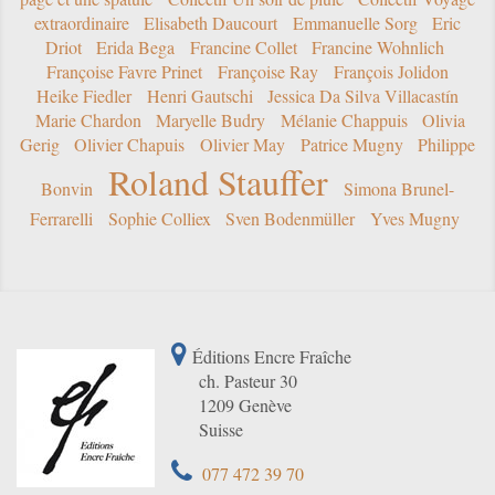
extraordinaire
Elisabeth Daucourt
Emmanuelle Sorg
Eric
Driot
Erida Bega
Francine Collet
Francine Wohnlich
Françoise Favre Prinet
Françoise Ray
François Jolidon
Heike Fiedler
Henri Gautschi
Jessica Da Silva Villacastín
Marie Chardon
Maryelle Budry
Mélanie Chappuis
Olivia
Gerig
Olivier Chapuis
Olivier May
Patrice Mugny
Philippe
Roland Stauffer
Bonvin
Simona Brunel-
Ferrarelli
Sophie Colliex
Sven Bodenmüller
Yves Mugny
Éditions Encre Fraîche
ch. Pasteur 30
1209 Genève
Suisse
077 472 39 70