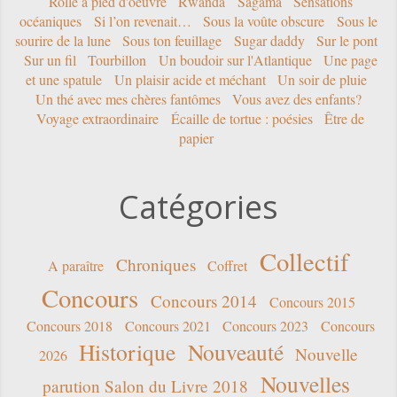
Rolle à pied d'oeuvre
Rwanda
Sagama
Sensations
océaniques
Si l’on revenait…
Sous la voûte obscure
Sous le
sourire de la lune
Sous ton feuillage
Sugar daddy
Sur le pont
Sur un fil
Tourbillon
Un boudoir sur l'Atlantique
Une page
et une spatule
Un plaisir acide et méchant
Un soir de pluie
Un thé avec mes chères fantômes
Vous avez des enfants?
Voyage extraordinaire
Écaille de tortue : poésies
Être de
papier
Catégories
Collectif
Chroniques
A paraître
Coffret
Concours
Concours 2014
Concours 2015
Concours 2018
Concours 2021
Concours 2023
Concours
Historique
Nouveauté
Nouvelle
2026
Nouvelles
parution Salon du Livre 2018