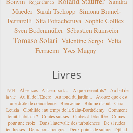
Roland Stauffer
Bonvin
Sandra
Roger Cuneo
Maeder
Sarah Tschopp
Simona Brunel-
Ferrarelli
Sita Pottacheruva
Sophie Colliex
Sven Bodenmüller
Sébastien Ramseier
Tomaso Solari
Valentine Sergo
Velia
Ferracini
Yves Mugny
Livres
1944
Absences
A l'aéroport…
A quoi rêvent-ils?
Au bal de
la vie
Au fil de l’Encre
Au fond du jardin...
Avouez que c'est
une drôle de coïncidence
Bienvenue
Bitume d'août
Ciao
Letizia
Clothilde : au temps de la Saint-Barthélemy
Comment
ferait Lubitsch ?
Contes suisses
Crabes à l'étouffée
Crimes
pour une croix
Dans l'intervalle des turbulences
De si rudes
tendresses
Deux bons bougres
Deux points de suture
Djihad