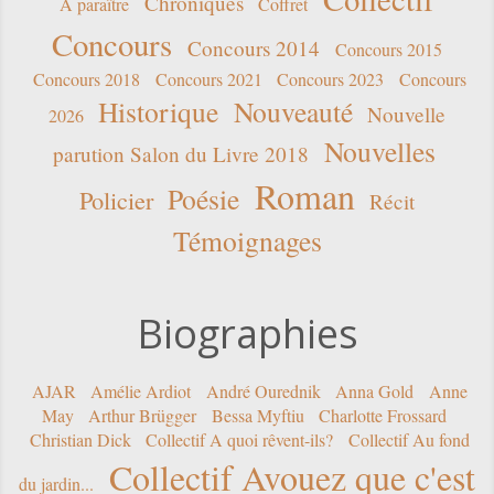
Chroniques
A paraître
Coffret
Concours
Concours 2014
Concours 2015
Concours 2018
Concours 2021
Concours 2023
Concours
Historique
Nouveauté
Nouvelle
2026
Nouvelles
parution Salon du Livre 2018
Roman
Poésie
Policier
Récit
Témoignages
Biographies
AJAR
Amélie Ardiot
André Ourednik
Anna Gold
Anne
May
Arthur Brügger
Bessa Myftiu
Charlotte Frossard
Christian Dick
Collectif A quoi rêvent-ils?
Collectif Au fond
Collectif Avouez que c'est
du jardin...