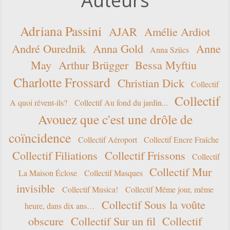
Auteurs
Adriana Passini
AJAR
Amélie Ardiot
André Ourednik
Anna Gold
Anne
Anna Szücs
May
Arthur Brügger
Bessa Myftiu
Charlotte Frossard
Christian Dick
Collectif
Collectif
A quoi rêvent-ils?
Collectif Au fond du jardin...
Avouez que c'est une drôle de
coïncidence
Collectif Aéroport
Collectif Encre Fraîche
Collectif Filiations
Collectif Frissons
Collectif
Collectif Mur
La Maison Éclose
Collectif Masques
invisible
Collectif Musica!
Collectif Même jour, même
Collectif Sous la voûte
heure, dans dix ans…
obscure
Collectif Sur un fil
Collectif