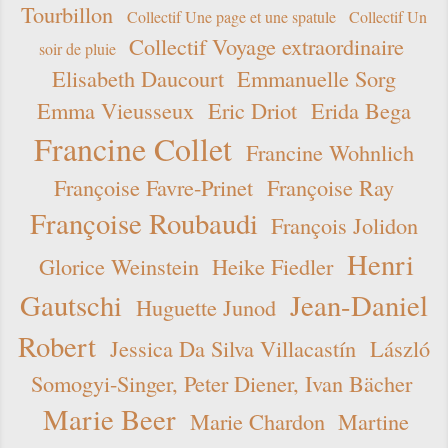
Tourbillon
Collectif Une page et une spatule
Collectif Un
Collectif Voyage extraordinaire
soir de pluie
Elisabeth Daucourt
Emmanuelle Sorg
Emma Vieusseux
Eric Driot
Erida Bega
Francine Collet
Francine Wohnlich
Françoise Favre-Prinet
Françoise Ray
Françoise Roubaudi
François Jolidon
Henri
Glorice Weinstein
Heike Fiedler
Gautschi
Jean-Daniel
Huguette Junod
Robert
Jessica Da Silva Villacastín
László
Somogyi-Singer, Peter Diener, Ivan Bächer
Marie Beer
Marie Chardon
Martine