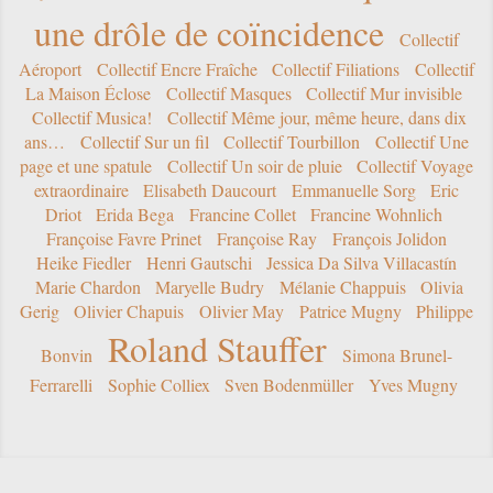
une drôle de coïncidence
Collectif
Aéroport
Collectif Encre Fraîche
Collectif Filiations
Collectif
La Maison Éclose
Collectif Masques
Collectif Mur invisible
Collectif Musica!
Collectif Même jour, même heure, dans dix
ans…
Collectif Sur un fil
Collectif Tourbillon
Collectif Une
page et une spatule
Collectif Un soir de pluie
Collectif Voyage
extraordinaire
Elisabeth Daucourt
Emmanuelle Sorg
Eric
Driot
Erida Bega
Francine Collet
Francine Wohnlich
Françoise Favre Prinet
Françoise Ray
François Jolidon
Heike Fiedler
Henri Gautschi
Jessica Da Silva Villacastín
Marie Chardon
Maryelle Budry
Mélanie Chappuis
Olivia
Gerig
Olivier Chapuis
Olivier May
Patrice Mugny
Philippe
Roland Stauffer
Bonvin
Simona Brunel-
Ferrarelli
Sophie Colliex
Sven Bodenmüller
Yves Mugny