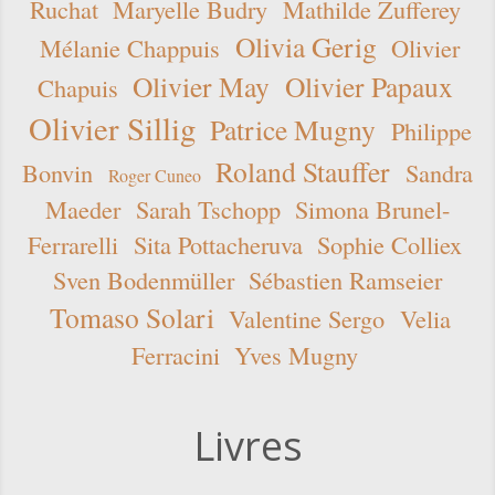
Ruchat
Maryelle Budry
Mathilde Zufferey
Olivia Gerig
Mélanie Chappuis
Olivier
Olivier May
Olivier Papaux
Chapuis
Olivier Sillig
Patrice Mugny
Philippe
Roland Stauffer
Bonvin
Sandra
Roger Cuneo
Maeder
Sarah Tschopp
Simona Brunel-
Ferrarelli
Sita Pottacheruva
Sophie Colliex
Sven Bodenmüller
Sébastien Ramseier
Tomaso Solari
Valentine Sergo
Velia
Ferracini
Yves Mugny
Livres