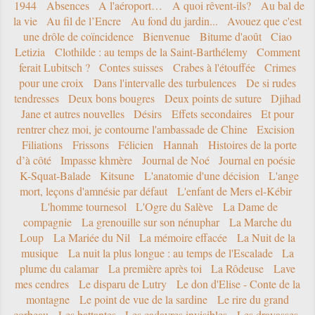
1944
Absences
A l'aéroport…
A quoi rêvent-ils?
Au bal de
la vie
Au fil de l’Encre
Au fond du jardin...
Avouez que c'est
une drôle de coïncidence
Bienvenue
Bitume d'août
Ciao
Letizia
Clothilde : au temps de la Saint-Barthélemy
Comment
ferait Lubitsch ?
Contes suisses
Crabes à l'étouffée
Crimes
pour une croix
Dans l'intervalle des turbulences
De si rudes
tendresses
Deux bons bougres
Deux points de suture
Djihad
Jane et autres nouvelles
Désirs
Effets secondaires
Et pour
rentrer chez moi, je contourne l'ambassade de Chine
Excision
Filiations
Frissons
Félicien
Hannah
Histoires de la porte
d’à côté
Impasse khmère
Journal de Noé
Journal en poésie
K-Squat-Balade
Kitsune
L'anatomie d'une décision
L'ange
mort, leçons d'amnésie par défaut
L'enfant de Mers el-Kébir
L'homme tournesol
L'Ogre du Salève
La Dame de
compagnie
La grenouille sur son nénuphar
La Marche du
Loup
La Mariée du Nil
La mémoire effacée
La Nuit de la
musique
La nuit la plus longue : au temps de l'Escalade
La
plume du calamar
La première après toi
La Rôdeuse
Lave
mes cendres
Le disparu de Lutry
Le don d'Elise - Conte de la
montagne
Le point de vue de la sardine
Le rire du grand
corbeau
Les battantes
Les cadavres invisibles
Les dravasses