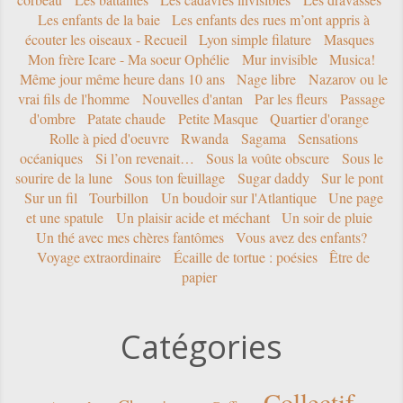
Les enfants de la baie
Les enfants des rues m’ont appris à
écouter les oiseaux - Recueil
Lyon simple filature
Masques
Mon frère Icare - Ma soeur Ophélie
Mur invisible
Musica!
Même jour même heure dans 10 ans
Nage libre
Nazarov ou le
vrai fils de l'homme
Nouvelles d'antan
Par les fleurs
Passage
d'ombre
Patate chaude
Petite Masque
Quartier d'orange
Rolle à pied d'oeuvre
Rwanda
Sagama
Sensations
océaniques
Si l’on revenait…
Sous la voûte obscure
Sous le
sourire de la lune
Sous ton feuillage
Sugar daddy
Sur le pont
Sur un fil
Tourbillon
Un boudoir sur l'Atlantique
Une page
et une spatule
Un plaisir acide et méchant
Un soir de pluie
Un thé avec mes chères fantômes
Vous avez des enfants?
Voyage extraordinaire
Écaille de tortue : poésies
Être de
papier
Catégories
Collectif