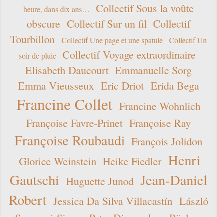
Collectif Sous la voûte
heure, dans dix ans…
obscure
Collectif Sur un fil
Collectif
Tourbillon
Collectif Une page et une spatule
Collectif Un
Collectif Voyage extraordinaire
soir de pluie
Elisabeth Daucourt
Emmanuelle Sorg
Emma Vieusseux
Eric Driot
Erida Bega
Francine Collet
Francine Wohnlich
Françoise Favre-Prinet
Françoise Ray
Françoise Roubaudi
François Jolidon
Henri
Glorice Weinstein
Heike Fiedler
Gautschi
Jean-Daniel
Huguette Junod
Robert
Jessica Da Silva Villacastín
László