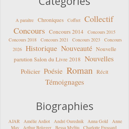
Catégories
Collectif
Chroniques
A paraître
Coffret
Concours
Concours 2014
Concours 2015
Concours 2018
Concours 2021
Concours 2023
Concours
Historique
Nouveauté
Nouvelle
2026
Nouvelles
parution Salon du Livre 2018
Roman
Poésie
Policier
Récit
Témoignages
Biographies
AJAR
Amélie Ardiot
André Ourednik
Anna Gold
Anne
May
Arthur Brügger
Bessa Myftiu
Charlotte Frossard