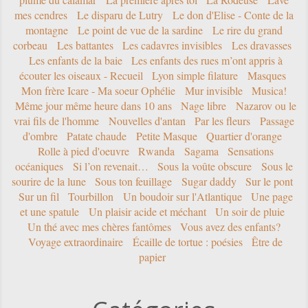
mes cendres
Le disparu de Lutry
Le don d'Elise - Conte de la
montagne
Le point de vue de la sardine
Le rire du grand
corbeau
Les battantes
Les cadavres invisibles
Les dravasses
Les enfants de la baie
Les enfants des rues m’ont appris à
écouter les oiseaux - Recueil
Lyon simple filature
Masques
Mon frère Icare - Ma soeur Ophélie
Mur invisible
Musica!
Même jour même heure dans 10 ans
Nage libre
Nazarov ou le
vrai fils de l'homme
Nouvelles d'antan
Par les fleurs
Passage
d'ombre
Patate chaude
Petite Masque
Quartier d'orange
Rolle à pied d'oeuvre
Rwanda
Sagama
Sensations
océaniques
Si l’on revenait…
Sous la voûte obscure
Sous le
sourire de la lune
Sous ton feuillage
Sugar daddy
Sur le pont
Sur un fil
Tourbillon
Un boudoir sur l'Atlantique
Une page
et une spatule
Un plaisir acide et méchant
Un soir de pluie
Un thé avec mes chères fantômes
Vous avez des enfants?
Voyage extraordinaire
Écaille de tortue : poésies
Être de
papier