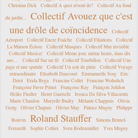
Christian Dick
Collectif A quoi rêvent-ils?
Collectif Au fond
Collectif Avouez que c'est
du jardin...
une drôle de coïncidence
Collectif
Aéroport
Collectif Encre Fraîche
Collectif Filiations
Collectif
La Maison Éclose
Collectif Masques
Collectif Mur invisible
Collectif Musica!
Collectif Même jour, même heure, dans dix
ans…
Collectif Sur un fil
Collectif Tourbillon
Collectif Une
page et une spatule
Collectif Un soir de pluie
Collectif Voyage
extraordinaire
Elisabeth Daucourt
Emmanuelle Sorg
Eric
Driot
Erida Bega
Francine Collet
Francine Wohnlich
Françoise Favre Prinet
Françoise Ray
François Jolidon
Heike Fiedler
Henri Gautschi
Jessica Da Silva Villacastín
Marie Chardon
Maryelle Budry
Mélanie Chappuis
Olivia
Gerig
Olivier Chapuis
Olivier May
Patrice Mugny
Philippe
Roland Stauffer
Bonvin
Simona Brunel-
Ferrarelli
Sophie Colliex
Sven Bodenmüller
Yves Mugny