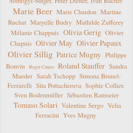
Somogyi-Singer, Peter Diener, Ivan Bächer
Marie Beer
Marie Chardon
Martine
Ruchat
Maryelle Budry
Mathilde Zufferey
Olivia Gerig
Mélanie Chappuis
Olivier
Olivier May
Olivier Papaux
Chapuis
Olivier Sillig
Patrice Mugny
Philippe
Roland Stauffer
Bonvin
Sandra
Roger Cuneo
Maeder
Sarah Tschopp
Simona Brunel-
Ferrarelli
Sita Pottacheruva
Sophie Colliex
Sven Bodenmüller
Sébastien Ramseier
Tomaso Solari
Valentine Sergo
Velia
Ferracini
Yves Mugny