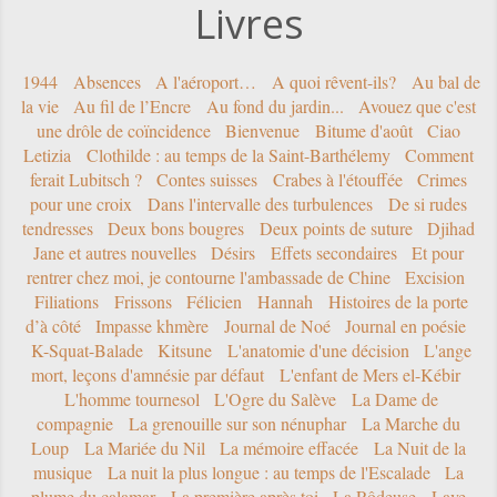
Livres
1944
Absences
A l'aéroport…
A quoi rêvent-ils?
Au bal de
la vie
Au fil de l’Encre
Au fond du jardin...
Avouez que c'est
une drôle de coïncidence
Bienvenue
Bitume d'août
Ciao
Letizia
Clothilde : au temps de la Saint-Barthélemy
Comment
ferait Lubitsch ?
Contes suisses
Crabes à l'étouffée
Crimes
pour une croix
Dans l'intervalle des turbulences
De si rudes
tendresses
Deux bons bougres
Deux points de suture
Djihad
Jane et autres nouvelles
Désirs
Effets secondaires
Et pour
rentrer chez moi, je contourne l'ambassade de Chine
Excision
Filiations
Frissons
Félicien
Hannah
Histoires de la porte
d’à côté
Impasse khmère
Journal de Noé
Journal en poésie
K-Squat-Balade
Kitsune
L'anatomie d'une décision
L'ange
mort, leçons d'amnésie par défaut
L'enfant de Mers el-Kébir
L'homme tournesol
L'Ogre du Salève
La Dame de
compagnie
La grenouille sur son nénuphar
La Marche du
Loup
La Mariée du Nil
La mémoire effacée
La Nuit de la
musique
La nuit la plus longue : au temps de l'Escalade
La
plume du calamar
La première après toi
La Rôdeuse
Lave