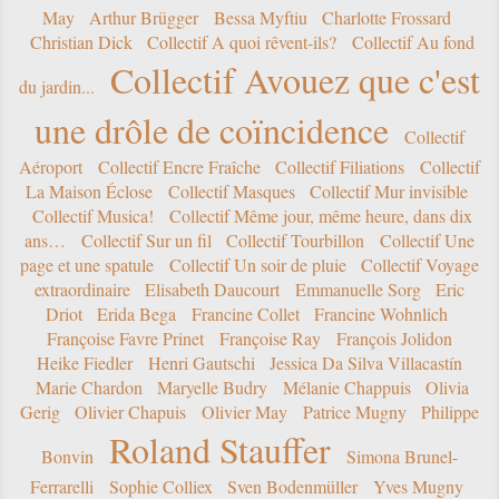
May
Arthur Brügger
Bessa Myftiu
Charlotte Frossard
Christian Dick
Collectif A quoi rêvent-ils?
Collectif Au fond
Collectif Avouez que c'est
du jardin...
une drôle de coïncidence
Collectif
Aéroport
Collectif Encre Fraîche
Collectif Filiations
Collectif
La Maison Éclose
Collectif Masques
Collectif Mur invisible
Collectif Musica!
Collectif Même jour, même heure, dans dix
ans…
Collectif Sur un fil
Collectif Tourbillon
Collectif Une
page et une spatule
Collectif Un soir de pluie
Collectif Voyage
extraordinaire
Elisabeth Daucourt
Emmanuelle Sorg
Eric
Driot
Erida Bega
Francine Collet
Francine Wohnlich
Françoise Favre Prinet
Françoise Ray
François Jolidon
Heike Fiedler
Henri Gautschi
Jessica Da Silva Villacastín
Marie Chardon
Maryelle Budry
Mélanie Chappuis
Olivia
Gerig
Olivier Chapuis
Olivier May
Patrice Mugny
Philippe
Roland Stauffer
Bonvin
Simona Brunel-
Ferrarelli
Sophie Colliex
Sven Bodenmüller
Yves Mugny