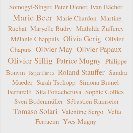
Somogyi-Singer, Peter Diener, Ivan Bächer
Marie Beer
Marie Chardon
Martine
Ruchat
Maryelle Budry
Mathilde Zufferey
Olivia Gerig
Mélanie Chappuis
Olivier
Olivier May
Olivier Papaux
Chapuis
Olivier Sillig
Patrice Mugny
Philippe
Roland Stauffer
Bonvin
Sandra
Roger Cuneo
Maeder
Sarah Tschopp
Simona Brunel-
Ferrarelli
Sita Pottacheruva
Sophie Colliex
Sven Bodenmüller
Sébastien Ramseier
Tomaso Solari
Valentine Sergo
Velia
Ferracini
Yves Mugny