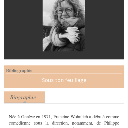
Bibliographie
Sous ton feuillage
Biographie
Product tabs
(onglet actif)
Née à Genève en 1971, Francine Wohnlich a débuté comme
comédienne sous la direction, notamment, de Philippe