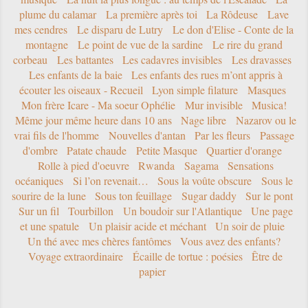
plume du calamar
La première après toi
La Rôdeuse
Lave
mes cendres
Le disparu de Lutry
Le don d'Elise - Conte de la
montagne
Le point de vue de la sardine
Le rire du grand
corbeau
Les battantes
Les cadavres invisibles
Les dravasses
Les enfants de la baie
Les enfants des rues m’ont appris à
écouter les oiseaux - Recueil
Lyon simple filature
Masques
Mon frère Icare - Ma soeur Ophélie
Mur invisible
Musica!
Même jour même heure dans 10 ans
Nage libre
Nazarov ou le
vrai fils de l'homme
Nouvelles d'antan
Par les fleurs
Passage
d'ombre
Patate chaude
Petite Masque
Quartier d'orange
Rolle à pied d'oeuvre
Rwanda
Sagama
Sensations
océaniques
Si l’on revenait…
Sous la voûte obscure
Sous le
sourire de la lune
Sous ton feuillage
Sugar daddy
Sur le pont
Sur un fil
Tourbillon
Un boudoir sur l'Atlantique
Une page
et une spatule
Un plaisir acide et méchant
Un soir de pluie
Un thé avec mes chères fantômes
Vous avez des enfants?
Voyage extraordinaire
Écaille de tortue : poésies
Être de
papier