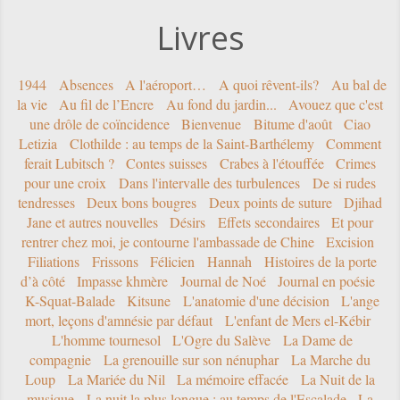
Livres
1944
Absences
A l'aéroport…
A quoi rêvent-ils?
Au bal de
la vie
Au fil de l’Encre
Au fond du jardin...
Avouez que c'est
une drôle de coïncidence
Bienvenue
Bitume d'août
Ciao
Letizia
Clothilde : au temps de la Saint-Barthélemy
Comment
ferait Lubitsch ?
Contes suisses
Crabes à l'étouffée
Crimes
pour une croix
Dans l'intervalle des turbulences
De si rudes
tendresses
Deux bons bougres
Deux points de suture
Djihad
Jane et autres nouvelles
Désirs
Effets secondaires
Et pour
rentrer chez moi, je contourne l'ambassade de Chine
Excision
Filiations
Frissons
Félicien
Hannah
Histoires de la porte
d’à côté
Impasse khmère
Journal de Noé
Journal en poésie
K-Squat-Balade
Kitsune
L'anatomie d'une décision
L'ange
mort, leçons d'amnésie par défaut
L'enfant de Mers el-Kébir
L'homme tournesol
L'Ogre du Salève
La Dame de
compagnie
La grenouille sur son nénuphar
La Marche du
Loup
La Mariée du Nil
La mémoire effacée
La Nuit de la
musique
La nuit la plus longue : au temps de l'Escalade
La