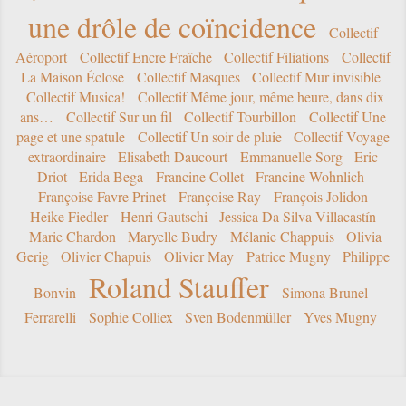
une drôle de coïncidence
Collectif
Aéroport
Collectif Encre Fraîche
Collectif Filiations
Collectif
La Maison Éclose
Collectif Masques
Collectif Mur invisible
Collectif Musica!
Collectif Même jour, même heure, dans dix
ans…
Collectif Sur un fil
Collectif Tourbillon
Collectif Une
page et une spatule
Collectif Un soir de pluie
Collectif Voyage
extraordinaire
Elisabeth Daucourt
Emmanuelle Sorg
Eric
Driot
Erida Bega
Francine Collet
Francine Wohnlich
Françoise Favre Prinet
Françoise Ray
François Jolidon
Heike Fiedler
Henri Gautschi
Jessica Da Silva Villacastín
Marie Chardon
Maryelle Budry
Mélanie Chappuis
Olivia
Gerig
Olivier Chapuis
Olivier May
Patrice Mugny
Philippe
Roland Stauffer
Bonvin
Simona Brunel-
Ferrarelli
Sophie Colliex
Sven Bodenmüller
Yves Mugny