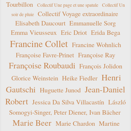
Tourbillon
Collectif Une page et une spatule
Collectif Un
Collectif Voyage extraordinaire
soir de pluie
Elisabeth Daucourt
Emmanuelle Sorg
Emma Vieusseux
Eric Driot
Erida Bega
Francine Collet
Francine Wohnlich
Françoise Favre-Prinet
Françoise Ray
Françoise Roubaudi
François Jolidon
Henri
Glorice Weinstein
Heike Fiedler
Gautschi
Jean-Daniel
Huguette Junod
Robert
Jessica Da Silva Villacastín
László
Somogyi-Singer, Peter Diener, Ivan Bächer
Marie Beer
Marie Chardon
Martine