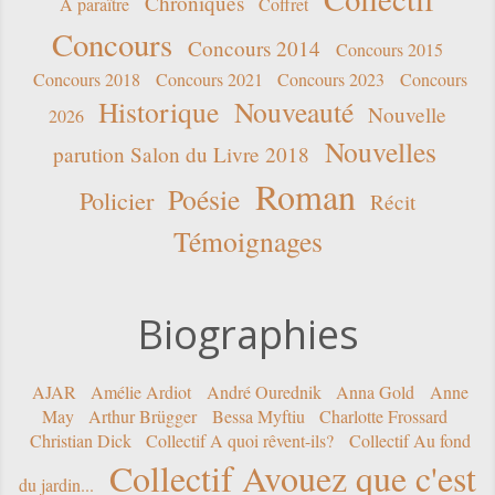
Chroniques
A paraître
Coffret
Concours
Concours 2014
Concours 2015
Concours 2018
Concours 2021
Concours 2023
Concours
Historique
Nouveauté
Nouvelle
2026
Nouvelles
parution Salon du Livre 2018
Roman
Poésie
Policier
Récit
Témoignages
Biographies
AJAR
Amélie Ardiot
André Ourednik
Anna Gold
Anne
May
Arthur Brügger
Bessa Myftiu
Charlotte Frossard
Christian Dick
Collectif A quoi rêvent-ils?
Collectif Au fond
Collectif Avouez que c'est
du jardin...