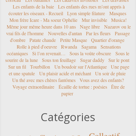
Les enfants de la baie
Les enfants des rues m’ont appris à
écouter les oiseaux - Recueil
Lyon simple filature
Masques
Mon frère Icare - Ma soeur Ophélie
Mur invisible
Musica!
Même jour même heure dans 10 ans
Nage libre
Nazarov ou le
vrai fils de l'homme
Nouvelles d'antan
Par les fleurs
Passage
d'ombre
Patate chaude
Petite Masque
Quartier d'orange
Rolle à pied d'oeuvre
Rwanda
Sagama
Sensations
océaniques
Si l’on revenait…
Sous la voûte obscure
Sous le
sourire de la lune
Sous ton feuillage
Sugar daddy
Sur le pont
Sur un fil
Tourbillon
Un boudoir sur l'Atlantique
Une page
et une spatule
Un plaisir acide et méchant
Un soir de pluie
Un thé avec mes chères fantômes
Vous avez des enfants?
Voyage extraordinaire
Écaille de tortue : poésies
Être de
papier
Catégories
Collectif