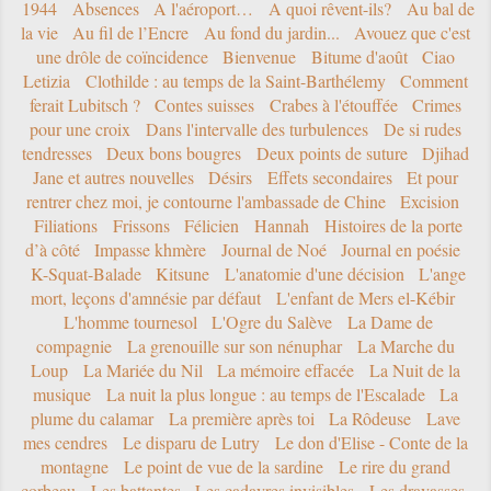
1944
Absences
A l'aéroport…
A quoi rêvent-ils?
Au bal de
la vie
Au fil de l’Encre
Au fond du jardin...
Avouez que c'est
une drôle de coïncidence
Bienvenue
Bitume d'août
Ciao
Letizia
Clothilde : au temps de la Saint-Barthélemy
Comment
ferait Lubitsch ?
Contes suisses
Crabes à l'étouffée
Crimes
pour une croix
Dans l'intervalle des turbulences
De si rudes
tendresses
Deux bons bougres
Deux points de suture
Djihad
Jane et autres nouvelles
Désirs
Effets secondaires
Et pour
rentrer chez moi, je contourne l'ambassade de Chine
Excision
Filiations
Frissons
Félicien
Hannah
Histoires de la porte
d’à côté
Impasse khmère
Journal de Noé
Journal en poésie
K-Squat-Balade
Kitsune
L'anatomie d'une décision
L'ange
mort, leçons d'amnésie par défaut
L'enfant de Mers el-Kébir
L'homme tournesol
L'Ogre du Salève
La Dame de
compagnie
La grenouille sur son nénuphar
La Marche du
Loup
La Mariée du Nil
La mémoire effacée
La Nuit de la
musique
La nuit la plus longue : au temps de l'Escalade
La
plume du calamar
La première après toi
La Rôdeuse
Lave
mes cendres
Le disparu de Lutry
Le don d'Elise - Conte de la
montagne
Le point de vue de la sardine
Le rire du grand
corbeau
Les battantes
Les cadavres invisibles
Les dravasses