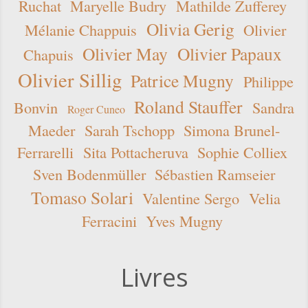
Ruchat
Maryelle Budry
Mathilde Zufferey
Olivia Gerig
Mélanie Chappuis
Olivier
Olivier May
Olivier Papaux
Chapuis
Olivier Sillig
Patrice Mugny
Philippe
Roland Stauffer
Bonvin
Sandra
Roger Cuneo
Maeder
Sarah Tschopp
Simona Brunel-
Ferrarelli
Sita Pottacheruva
Sophie Colliex
Sven Bodenmüller
Sébastien Ramseier
Tomaso Solari
Valentine Sergo
Velia
Ferracini
Yves Mugny
Livres