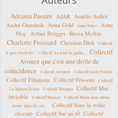
Auteurs
Adriana Passini
AJAR
Amélie Ardiot
André Ourednik
Anna Gold
Anne
Anna Szücs
May
Arthur Brügger
Bessa Myftiu
Charlotte Frossard
Christian Dick
Collectif
Collectif
A quoi rêvent-ils?
Collectif Au fond du jardin...
Avouez que c'est une drôle de
coïncidence
Collectif Aéroport
Collectif Encre Fraîche
Collectif Filiations
Collectif Frissons
Collectif
Collectif Mur
La Maison Éclose
Collectif Masques
invisible
Collectif Musica!
Collectif Même jour, même
Collectif Sous la voûte
heure, dans dix ans…
obscure
Collectif Sur un fil
Collectif