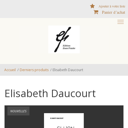
Aller au contenu principal
Ajouter à votre liste
Panier d´achat
Accueil
/
Derniers produits
/
Elisabeth Daucourt
Elisabeth Daucourt
NOUVELLES