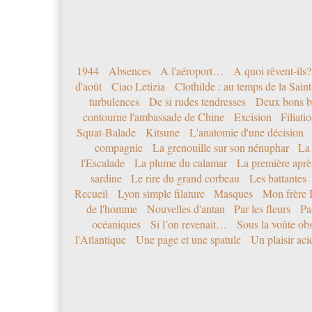
1944
Absences
A l'aéroport…
A quoi rêvent-ils?
d'août
Ciao Letizia
Clothilde : au temps de la Sai
turbulences
De si rudes tendresses
Deux bons b
contourne l'ambassade de Chine
Excision
Filiati
Squat-Balade
Kitsune
L'anatomie d'une décision
compagnie
La grenouille sur son nénuphar
La
l'Escalade
La plume du calamar
La première après
sardine
Le rire du grand corbeau
Les battantes
Recueil
Lyon simple filature
Masques
Mon frère 
de l'homme
Nouvelles d'antan
Par les fleurs
Pa
océaniques
Si l’on revenait…
Sous la voûte ob
l'Atlantique
Une page et une spatule
Un plaisir ac