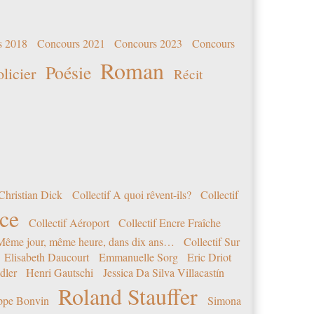
s 2018
Concours 2021
Concours 2023
Concours
Roman
Poésie
olicier
Récit
Christian Dick
Collectif A quoi rêvent-ils?
Collectif
nce
Collectif Aéroport
Collectif Encre Fraîche
 Même jour, même heure, dans dix ans…
Collectif Sur
Elisabeth Daucourt
Emmanuelle Sorg
Eric Driot
dler
Henri Gautschi
Jessica Da Silva Villacastín
Roland Stauffer
ippe Bonvin
Simona