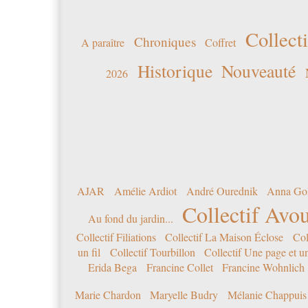
Collecti
Chroniques
A paraître
Coffret
Historique
Nouveauté
2026
AJAR
Amélie Ardiot
André Ourednik
Anna Go
Collectif Avou
Au fond du jardin...
Collectif Filiations
Collectif La Maison Éclose
Col
un fil
Collectif Tourbillon
Collectif Une page et u
Erida Bega
Francine Collet
Francine Wohnlich
Marie Chardon
Maryelle Budry
Mélanie Chappuis