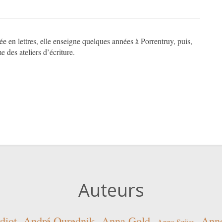
e en lettres, elle enseigne quelques années à Porrentruy, puis,
e des ateliers d’écriture.
Auteurs
diot
André Ourednik
Anna Gold
Ann
Anna Szücs