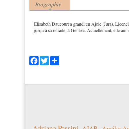
Biographie
Product tabs
(onglet actif)
Elisabeth Daucourt a grandi en Ajoie (Jura). Licencié
jusqu’à sa retraite, à Genève. Actuellement, elle anim
Facebook
Twitter
Share
Adriana Passini
AJAR
Amélie Ar