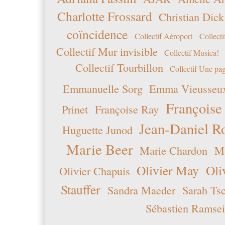
Charlotte Frossard
Christian Dick
coïncidence
Collectif Aéroport
Collecti
Collectif Mur invisible
Collectif Musica!
Collectif Tourbillon
Collectif Une pag
Emmanuelle Sorg
Emma Vieusseu
Françoise
Prinet
Françoise Ray
Jean-Daniel R
Huguette Junod
Marie Beer
Marie Chardon
Ma
Olivier May
Oli
Olivier Chapuis
Stauffer
Sandra Maeder
Sarah Ts
Sébastien Ramsei