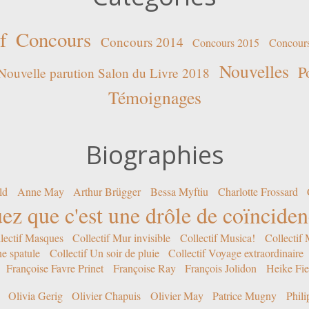
f
Concours
Concours 2014
Concours 2015
Concour
Nouvelles
P
Nouvelle parution Salon du Livre 2018
Témoignages
Biographies
ld
Anne May
Arthur Brügger
Bessa Myftiu
Charlotte Frossard
ez que c'est une drôle de coïncide
lectif Masques
Collectif Mur invisible
Collectif Musica!
Collectif
ne spatule
Collectif Un soir de pluie
Collectif Voyage extraordinaire
Françoise Favre Prinet
Françoise Ray
François Jolidon
Heike Fie
Olivia Gerig
Olivier Chapuis
Olivier May
Patrice Mugny
Phil