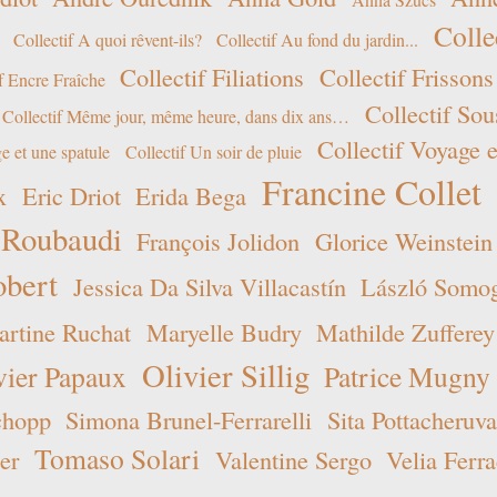
Colle
Collectif A quoi rêvent-ils?
Collectif Au fond du jardin...
Collectif Filiations
Collectif Frissons
f Encre Fraîche
Collectif Sou
Collectif Même jour, même heure, dans dix ans…
Collectif Voyage e
e et une spatule
Collectif Un soir de pluie
Francine Collet
x
Eric Driot
Erida Bega
 Roubaudi
François Jolidon
Glorice Weinstein
obert
Jessica Da Silva Villacastín
László Somogy
rtine Ruchat
Maryelle Budry
Mathilde Zufferey
Olivier Sillig
vier Papaux
Patrice Mugny
chopp
Simona Brunel-Ferrarelli
Sita Pottacheruva
Tomaso Solari
er
Valentine Sergo
Velia Ferra