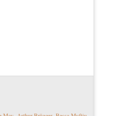
e May
Arthur Brügger
Bessa Myftiu