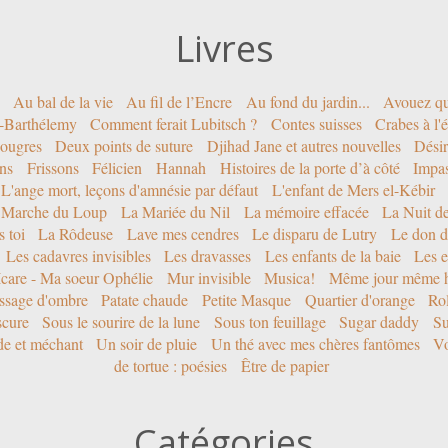
Livres
Au bal de la vie
Au fil de l’Encre
Au fond du jardin...
Avouez qu
nt-Barthélemy
Comment ferait Lubitsch ?
Contes suisses
Crabes à l'
ougres
Deux points de suture
Djihad Jane et autres nouvelles
Désir
ons
Frissons
Félicien
Hannah
Histoires de la porte d’à côté
Impa
L'ange mort, leçons d'amnésie par défaut
L'enfant de Mers el-Kébir
 Marche du Loup
La Mariée du Nil
La mémoire effacée
La Nuit d
 toi
La Rôdeuse
Lave mes cendres
Le disparu de Lutry
Le don d
Les cadavres invisibles
Les dravasses
Les enfants de la baie
Les e
Icare - Ma soeur Ophélie
Mur invisible
Musica!
Même jour même h
ssage d'ombre
Patate chaude
Petite Masque
Quartier d'orange
Rol
scure
Sous le sourire de la lune
Sous ton feuillage
Sugar daddy
Su
ide et méchant
Un soir de pluie
Un thé avec mes chères fantômes
Vo
de tortue : poésies
Être de papier
Catégories