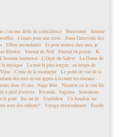
e c'est une drôle de coïncidence
Bienvenue
Bitume
étouffée
Crimes pour une croix
Dans l'intervalle des
s
Effets secondaires
Et pour rentrer chez moi, je
sse khmère
Journal de Noé
Journal en poésie
K-
L'homme tournesol
L'Ogre du Salève
La Dame de
e la musique
La nuit la plus longue : au temps de
'Elise - Conte de la montagne
Le point de vue de la
nfants des rues m’ont appris à écouter les oiseaux -
eure dans 10 ans
Nage libre
Nazarov ou le vrai fils
le à pied d'oeuvre
Rwanda
Sagama
Sensations
r le pont
Sur un fil
Tourbillon
Un boudoir sur
us avez des enfants?
Voyage extraordinaire
Écaille