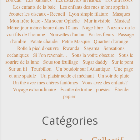
Les enfants de la baie
Les enfants des rues m’ont appris à
écouter les oiseaux - Recueil
Lyon simple filature
Masques
Mon frère Icare - Ma soeur Ophélie
Mur invisible
Musica!
Même jour même heure dans 10 ans
Nage libre
Nazarov ou le
vrai fils de l'homme
Nouvelles d'antan
Par les fleurs
Passage
d'ombre
Patate chaude
Petite Masque
Quartier d'orange
Rolle à pied d'oeuvre
Rwanda
Sagama
Sensations
océaniques
Si l’on revenait…
Sous la voûte obscure
Sous le
sourire de la lune
Sous ton feuillage
Sugar daddy
Sur le pont
Sur un fil
Tourbillon
Un boudoir sur l'Atlantique
Une page
et une spatule
Un plaisir acide et méchant
Un soir de pluie
Un thé avec mes chères fantômes
Vous avez des enfants?
Voyage extraordinaire
Écaille de tortue : poésies
Être de
papier
Catégories
Collectif