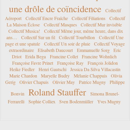
une drôle de coïncidence
Collectif
Aéroport
Collectif Encre Fraîche
Collectif Filiations
Collectif
La Maison Éclose
Collectif Masques
Collectif Mur invisible
Collectif Musica!
Collectif Même jour, même heure, dans dix
ans…
Collectif Sur un fil
Collectif Tourbillon
Collectif Une
page et une spatule
Collectif Un soir de pluie
Collectif Voyage
extraordinaire
Elisabeth Daucourt
Emmanuelle Sorg
Eric
Driot
Erida Bega
Francine Collet
Francine Wohnlich
Françoise Favre Prinet
Françoise Ray
François Jolidon
Heike Fiedler
Henri Gautschi
Jessica Da Silva Villacastín
Marie Chardon
Maryelle Budry
Mélanie Chappuis
Olivia
Gerig
Olivier Chapuis
Olivier May
Patrice Mugny
Philippe
Roland Stauffer
Bonvin
Simona Brunel-
Ferrarelli
Sophie Colliex
Sven Bodenmüller
Yves Mugny