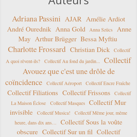
Auteurs
Adriana Passini
AJAR
Amélie Ardiot
André Ourednik
Anna Gold
Anne
Anna Szücs
May
Arthur Brügger
Bessa Myftiu
Charlotte Frossard
Christian Dick
Collectif
Collectif
A quoi rêvent-ils?
Collectif Au fond du jardin...
Avouez que c'est une drôle de
coïncidence
Collectif Aéroport
Collectif Encre Fraîche
Collectif Filiations
Collectif Frissons
Collectif
Collectif Mur
La Maison Éclose
Collectif Masques
invisible
Collectif Musica!
Collectif Même jour, même
Collectif Sous la voûte
heure, dans dix ans…
obscure
Collectif Sur un fil
Collectif