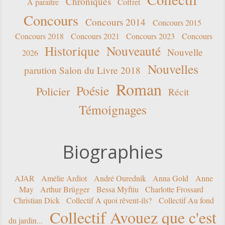
Chroniques
A paraître
Coffret
Concours
Concours 2014
Concours 2015
Concours 2018
Concours 2021
Concours 2023
Concours
Historique
Nouveauté
Nouvelle
2026
Nouvelles
parution Salon du Livre 2018
Roman
Poésie
Policier
Récit
Témoignages
Biographies
AJAR
Amélie Ardiot
André Ourednik
Anna Gold
Anne
May
Arthur Brügger
Bessa Myftiu
Charlotte Frossard
Christian Dick
Collectif A quoi rêvent-ils?
Collectif Au fond
Collectif Avouez que c'est
du jardin...