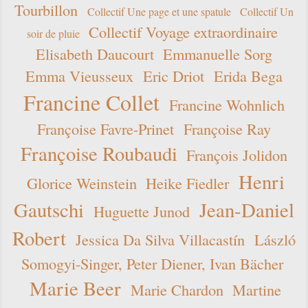
Tourbillon
Collectif Une page et une spatule
Collectif Un
Collectif Voyage extraordinaire
soir de pluie
Elisabeth Daucourt
Emmanuelle Sorg
Emma Vieusseux
Eric Driot
Erida Bega
Francine Collet
Francine Wohnlich
Françoise Favre-Prinet
Françoise Ray
Françoise Roubaudi
François Jolidon
Henri
Glorice Weinstein
Heike Fiedler
Gautschi
Jean-Daniel
Huguette Junod
Robert
Jessica Da Silva Villacastín
László
Somogyi-Singer, Peter Diener, Ivan Bächer
Marie Beer
Marie Chardon
Martine