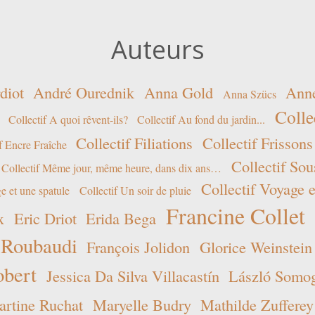
Auteurs
diot
André Ourednik
Anna Gold
Ann
Anna Szücs
Colle
Collectif A quoi rêvent-ils?
Collectif Au fond du jardin...
Collectif Filiations
Collectif Frissons
f Encre Fraîche
Collectif Sou
Collectif Même jour, même heure, dans dix ans…
Collectif Voyage e
e et une spatule
Collectif Un soir de pluie
Francine Collet
x
Eric Driot
Erida Bega
 Roubaudi
François Jolidon
Glorice Weinstein
obert
Jessica Da Silva Villacastín
László Somogy
rtine Ruchat
Maryelle Budry
Mathilde Zufferey