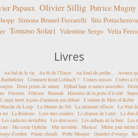
Olivier Sillig
vier Papaux
Patrice Mugny
chopp
Simona Brunel-Ferrarelli
Sita Pottacheruva
Tomaso Solari
er
Valentine Sergo
Velia Ferra
Livres
Au bal de la vie
Au fil de l’Encre
Au fond du jardin...
Avouez qu
nt-Barthélemy
Comment ferait Lubitsch ?
Contes suisses
Crabes à l'
ougres
Deux points de suture
Djihad Jane et autres nouvelles
Désir
ons
Frissons
Félicien
Hannah
Histoires de la porte d’à côté
Impa
L'ange mort, leçons d'amnésie par défaut
L'enfant de Mers el-Kébir
 Marche du Loup
La Mariée du Nil
La mémoire effacée
La Nuit d
 toi
La Rôdeuse
Lave mes cendres
Le disparu de Lutry
Le don d
Les cadavres invisibles
Les dravasses
Les enfants de la baie
Les e
Icare - Ma soeur Ophélie
Mur invisible
Musica!
Même jour même h
ssage d'ombre
Patate chaude
Petite Masque
Quartier d'orange
Rol