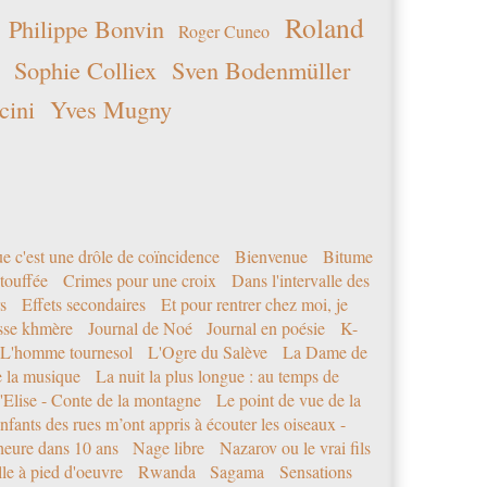
Roland
Philippe Bonvin
Roger Cuneo
Sophie Colliex
Sven Bodenmüller
cini
Yves Mugny
e c'est une drôle de coïncidence
Bienvenue
Bitume
étouffée
Crimes pour une croix
Dans l'intervalle des
s
Effets secondaires
Et pour rentrer chez moi, je
sse khmère
Journal de Noé
Journal en poésie
K-
L'homme tournesol
L'Ogre du Salève
La Dame de
e la musique
La nuit la plus longue : au temps de
'Elise - Conte de la montagne
Le point de vue de la
nfants des rues m’ont appris à écouter les oiseaux -
eure dans 10 ans
Nage libre
Nazarov ou le vrai fils
le à pied d'oeuvre
Rwanda
Sagama
Sensations