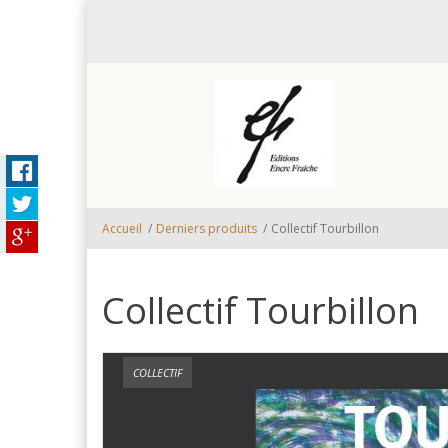
Aller au contenu principal
Accueil
/
Derniers produits
/
Collectif Tourbillon
Collectif Tourbillon
COLLECTIF