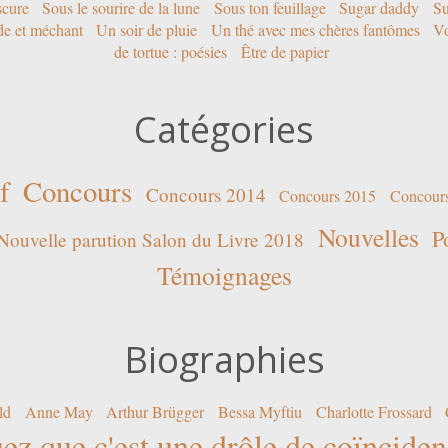
scure
Sous le sourire de la lune
Sous ton feuillage
Sugar daddy
Su
ide et méchant
Un soir de pluie
Un thé avec mes chères fantômes
Vo
de tortue : poésies
Être de papier
Catégories
f
Concours
Concours 2014
Concours 2015
Concour
Nouvelles
P
Nouvelle parution Salon du Livre 2018
Témoignages
Biographies
ld
Anne May
Arthur Brügger
Bessa Myftiu
Charlotte Frossard
ez que c'est une drôle de coïncide