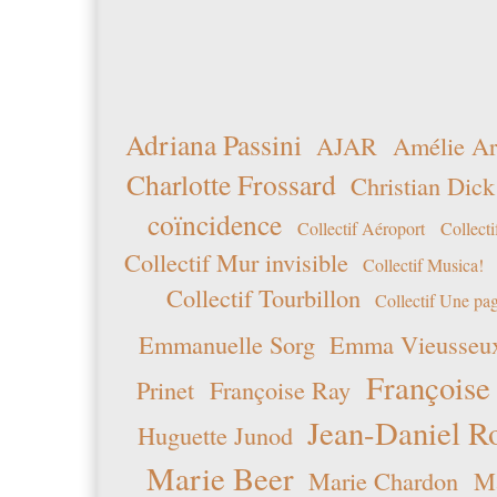
Adriana Passini
AJAR
Amélie Ar
Charlotte Frossard
Christian Dick
coïncidence
Collectif Aéroport
Collecti
Collectif Mur invisible
Collectif Musica!
Collectif Tourbillon
Collectif Une pag
Emmanuelle Sorg
Emma Vieusseu
Françoise
Prinet
Françoise Ray
Jean-Daniel R
Huguette Junod
Marie Beer
Marie Chardon
Ma