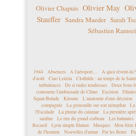
Olivier May
Oli
Olivier Chapuis
Stauffer
Sandra Maeder
Sarah Ts
Sébastien Ramsei
1944
Absences
A l'aéroport…
A quoi rêvent-ils?
d'août
Ciao Letizia
Clothilde : au temps de la Sai
turbulences
De si rudes tendresses
Deux bons b
contourne l'ambassade de Chine
Excision
Filiati
Squat-Balade
Kitsune
L'anatomie d'une décision
compagnie
La grenouille sur son nénuphar
La
l'Escalade
La plume du calamar
La première après
sardine
Le rire du grand corbeau
Les battantes
Recueil
Lyon simple filature
Masques
Mon frère 
de l'homme
Nouvelles d'antan
Par les fleurs
Pa