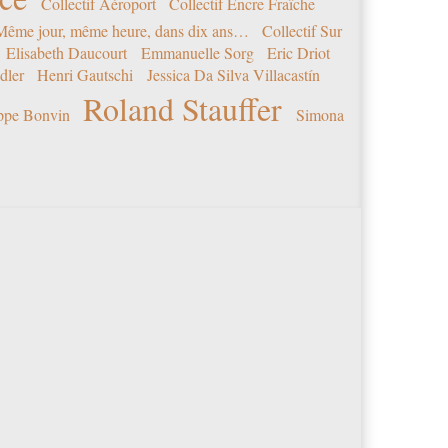
Collectif Aéroport
Collectif Encre Fraîche
 Même jour, même heure, dans dix ans…
Collectif Sur
Elisabeth Daucourt
Emmanuelle Sorg
Eric Driot
dler
Henri Gautschi
Jessica Da Silva Villacastín
Roland Stauffer
ippe Bonvin
Simona