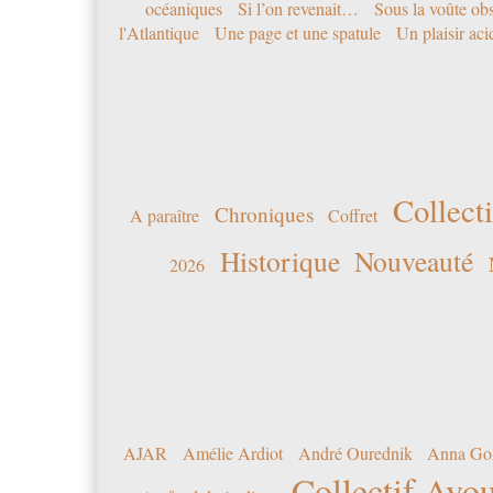
océaniques
Si l’on revenait…
Sous la voûte ob
l'Atlantique
Une page et une spatule
Un plaisir ac
Collecti
Chroniques
A paraître
Coffret
Historique
Nouveauté
2026
AJAR
Amélie Ardiot
André Ourednik
Anna Go
Collectif Avou