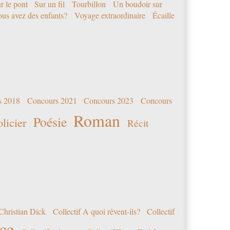
r le pont
Sur un fil
Tourbillon
Un boudoir sur
us avez des enfants?
Voyage extraordinaire
Écaille
s 2018
Concours 2021
Concours 2023
Concours
Roman
Poésie
olicier
Récit
Christian Dick
Collectif A quoi rêvent-ils?
Collectif
nce