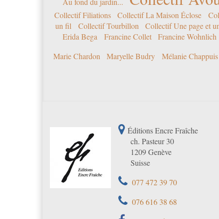
Au fond du jardin...
Collectif Filiations
Collectif La Maison Éclose
Col
un fil
Collectif Tourbillon
Collectif Une page et u
Erida Bega
Francine Collet
Francine Wohnlich
Marie Chardon
Maryelle Budry
Mélanie Chappuis
Éditions Encre Fraîche
ch. Pasteur 30
1209 Genève
Suisse
077 472 39 70
076 616 38 68