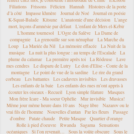
Filiations
Frissons
Félicien
Hannah
Histoires de la porte
d’à côté
Impasse khmère
Journal de Noé
Journal en poésie
K-Squat-Balade
Kitsune
L'anatomie d'une décision
L'ange
mort, leçons d'amnésie par défaut
L'enfant de Mers el-Kébir
L'homme tournesol
L'Ogre du Salève
La Dame de
compagnie
La grenouille sur son nénuphar
La Marche du
Loup
La Mariée du Nil
La mémoire effacée
La Nuit de la
musique
La nuit la plus longue : au temps de l'Escalade
La
plume du calamar
La première après toi
La Rôdeuse
Lave
mes cendres
Le disparu de Lutry
Le don d'Elise - Conte de la
montagne
Le point de vue de la sardine
Le rire du grand
corbeau
Les battantes
Les cadavres invisibles
Les dravasses
Les enfants de la baie
Les enfants des rues m’ont appris à
écouter les oiseaux - Recueil
Lyon simple filature
Masques
Mon frère Icare - Ma soeur Ophélie
Mur invisible
Musica!
Même jour même heure dans 10 ans
Nage libre
Nazarov ou le
vrai fils de l'homme
Nouvelles d'antan
Par les fleurs
Passage
d'ombre
Patate chaude
Petite Masque
Quartier d'orange
Rolle à pied d'oeuvre
Rwanda
Sagama
Sensations
océaniques
Si l’on revenait…
Sous la voûte obscure
Sous le