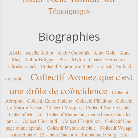
Témoignages
Biographies
AJAR
Amélie Ardiot
André Ourednik
Anna Gold
Anne
May
Arthur Brügger
Bessa Myftiu
Charlotte Frossard
Christian Dick
Collectif A quoi rêvent-ils?
Collectif Au fond
Collectif Avouez que c'est
du jardin...
une drôle de coïncidence
Collectif
Aéroport
Collectif Encre Fraîche
Collectif Filiations
Collectif
La Maison Éclose
Collectif Masques
Collectif Mur invisible
Collectif Musica!
Collectif Même jour, même heure, dans dix
ans…
Collectif Sur un fil
Collectif Tourbillon
Collectif Une
page et une spatule
Collectif Un soir de pluie
Collectif Voyage
extraordinaire
Elisabeth Daucourt
Emmanuelle Sorg
Eric