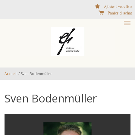
Aller au contenu principal
Ajouter à votre liste
Panier d´achat
Accueil
/
Sven Bodenmüller
Sven Bodenmüller