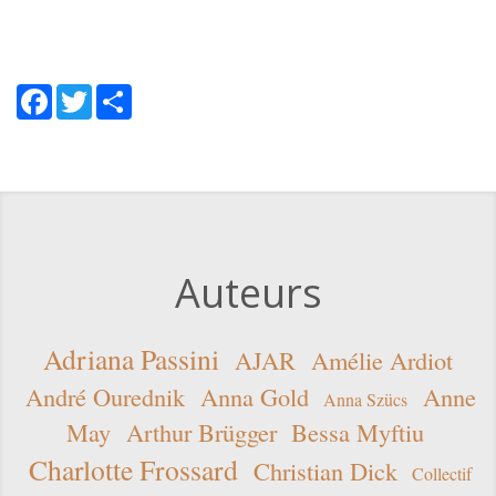
Facebook
Twitter
Share
Auteurs
Adriana Passini
AJAR
Amélie Ardiot
André Ourednik
Anna Gold
Anne
Anna Szücs
May
Arthur Brügger
Bessa Myftiu
Charlotte Frossard
Christian Dick
Collectif