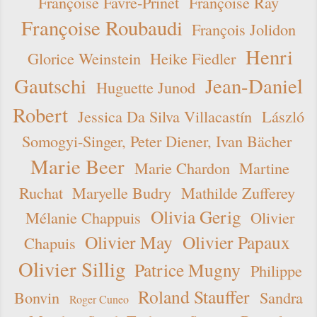
Françoise Favre-Prinet
Françoise Ray
Françoise Roubaudi
François Jolidon
Henri
Glorice Weinstein
Heike Fiedler
Gautschi
Jean-Daniel
Huguette Junod
Robert
Jessica Da Silva Villacastín
László
Somogyi-Singer, Peter Diener, Ivan Bächer
Marie Beer
Marie Chardon
Martine
Ruchat
Maryelle Budry
Mathilde Zufferey
Olivia Gerig
Mélanie Chappuis
Olivier
Olivier May
Olivier Papaux
Chapuis
Olivier Sillig
Patrice Mugny
Philippe
Roland Stauffer
Bonvin
Sandra
Roger Cuneo