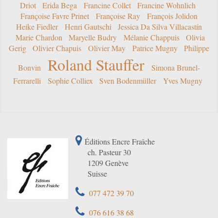
Driot
Erida Bega
Francine Collet
Francine Wohnlich
Françoise Favre Prinet
Françoise Ray
François Jolidon
Heike Fiedler
Henri Gautschi
Jessica Da Silva Villacastín
Marie Chardon
Maryelle Budry
Mélanie Chappuis
Olivia
Gerig
Olivier Chapuis
Olivier May
Patrice Mugny
Philippe
Roland Stauffer
Bonvin
Simona Brunel-
Ferrarelli
Sophie Colliex
Sven Bodenmüller
Yves Mugny
Éditions Encre Fraîche
ch. Pasteur 30
1209 Genève
Suisse
077 472 39 70
076 616 38 68