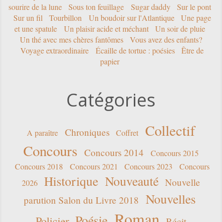
sourire de la lune
Sous ton feuillage
Sugar daddy
Sur le pont
Sur un fil
Tourbillon
Un boudoir sur l'Atlantique
Une page
et une spatule
Un plaisir acide et méchant
Un soir de pluie
Un thé avec mes chères fantômes
Vous avez des enfants?
Voyage extraordinaire
Écaille de tortue : poésies
Être de
papier
Catégories
Collectif
Chroniques
A paraître
Coffret
Concours
Concours 2014
Concours 2015
Concours 2018
Concours 2021
Concours 2023
Concours
Historique
Nouveauté
Nouvelle
2026
Nouvelles
parution Salon du Livre 2018
Roman
Poésie
Policier
Récit