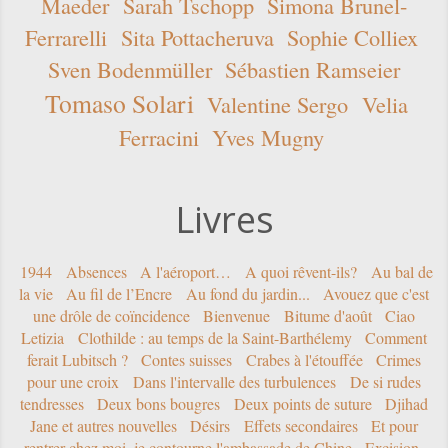
Maeder
Sarah Tschopp
Simona Brunel-
Ferrarelli
Sita Pottacheruva
Sophie Colliex
Sven Bodenmüller
Sébastien Ramseier
Tomaso Solari
Valentine Sergo
Velia
Ferracini
Yves Mugny
Livres
1944
Absences
A l'aéroport…
A quoi rêvent-ils?
Au bal de
la vie
Au fil de l’Encre
Au fond du jardin...
Avouez que c'est
une drôle de coïncidence
Bienvenue
Bitume d'août
Ciao
Letizia
Clothilde : au temps de la Saint-Barthélemy
Comment
ferait Lubitsch ?
Contes suisses
Crabes à l'étouffée
Crimes
pour une croix
Dans l'intervalle des turbulences
De si rudes
tendresses
Deux bons bougres
Deux points de suture
Djihad
Jane et autres nouvelles
Désirs
Effets secondaires
Et pour
rentrer chez moi, je contourne l'ambassade de Chine
Excision