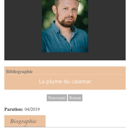
Bibliographie
La plume du calamar
Nouveauté
Roman
Parution:
04/2019
Biographie
Product tabs
(onglet actif)