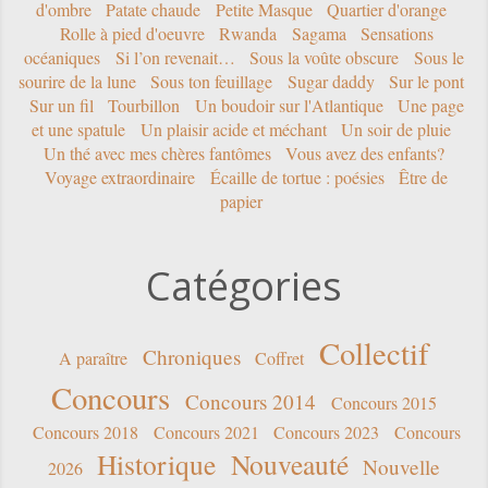
d'ombre
Patate chaude
Petite Masque
Quartier d'orange
Rolle à pied d'oeuvre
Rwanda
Sagama
Sensations
océaniques
Si l’on revenait…
Sous la voûte obscure
Sous le
sourire de la lune
Sous ton feuillage
Sugar daddy
Sur le pont
Sur un fil
Tourbillon
Un boudoir sur l'Atlantique
Une page
et une spatule
Un plaisir acide et méchant
Un soir de pluie
Un thé avec mes chères fantômes
Vous avez des enfants?
Voyage extraordinaire
Écaille de tortue : poésies
Être de
papier
Catégories
Collectif
Chroniques
A paraître
Coffret
Concours
Concours 2014
Concours 2015
Concours 2018
Concours 2021
Concours 2023
Concours
Historique
Nouveauté
Nouvelle
2026