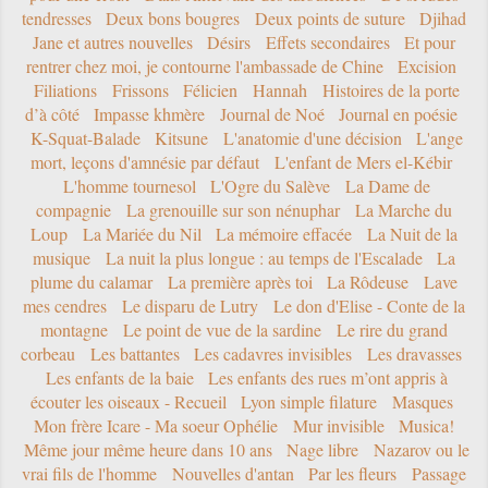
tendresses
Deux bons bougres
Deux points de suture
Djihad
Jane et autres nouvelles
Désirs
Effets secondaires
Et pour
rentrer chez moi, je contourne l'ambassade de Chine
Excision
Filiations
Frissons
Félicien
Hannah
Histoires de la porte
d’à côté
Impasse khmère
Journal de Noé
Journal en poésie
K-Squat-Balade
Kitsune
L'anatomie d'une décision
L'ange
mort, leçons d'amnésie par défaut
L'enfant de Mers el-Kébir
L'homme tournesol
L'Ogre du Salève
La Dame de
compagnie
La grenouille sur son nénuphar
La Marche du
Loup
La Mariée du Nil
La mémoire effacée
La Nuit de la
musique
La nuit la plus longue : au temps de l'Escalade
La
plume du calamar
La première après toi
La Rôdeuse
Lave
mes cendres
Le disparu de Lutry
Le don d'Elise - Conte de la
montagne
Le point de vue de la sardine
Le rire du grand
corbeau
Les battantes
Les cadavres invisibles
Les dravasses
Les enfants de la baie
Les enfants des rues m’ont appris à
écouter les oiseaux - Recueil
Lyon simple filature
Masques
Mon frère Icare - Ma soeur Ophélie
Mur invisible
Musica!
Même jour même heure dans 10 ans
Nage libre
Nazarov ou le
vrai fils de l'homme
Nouvelles d'antan
Par les fleurs
Passage