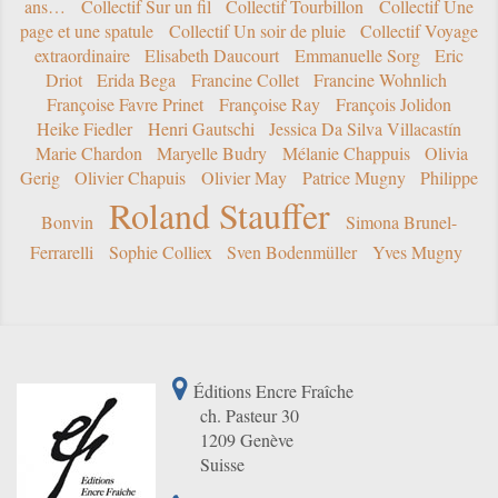
ans…
Collectif Sur un fil
Collectif Tourbillon
Collectif Une
page et une spatule
Collectif Un soir de pluie
Collectif Voyage
extraordinaire
Elisabeth Daucourt
Emmanuelle Sorg
Eric
Driot
Erida Bega
Francine Collet
Francine Wohnlich
Françoise Favre Prinet
Françoise Ray
François Jolidon
Heike Fiedler
Henri Gautschi
Jessica Da Silva Villacastín
Marie Chardon
Maryelle Budry
Mélanie Chappuis
Olivia
Gerig
Olivier Chapuis
Olivier May
Patrice Mugny
Philippe
Roland Stauffer
Bonvin
Simona Brunel-
Ferrarelli
Sophie Colliex
Sven Bodenmüller
Yves Mugny
Éditions Encre Fraîche
ch. Pasteur 30
1209 Genève
Suisse