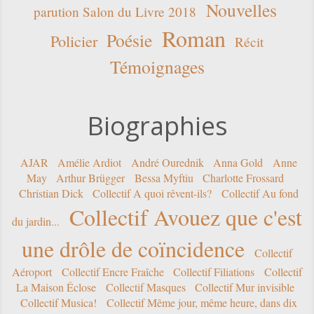
Nouvelles
parution Salon du Livre 2018
Roman
Poésie
Policier
Récit
Témoignages
Biographies
AJAR
Amélie Ardiot
André Ourednik
Anna Gold
Anne
May
Arthur Brügger
Bessa Myftiu
Charlotte Frossard
Christian Dick
Collectif A quoi rêvent-ils?
Collectif Au fond
Collectif Avouez que c'est
du jardin...
une drôle de coïncidence
Collectif
Aéroport
Collectif Encre Fraîche
Collectif Filiations
Collectif
La Maison Éclose
Collectif Masques
Collectif Mur invisible
Collectif Musica!
Collectif Même jour, même heure, dans dix