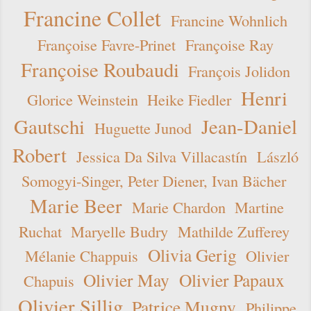
Francine Collet
Francine Wohnlich
Françoise Favre-Prinet
Françoise Ray
Françoise Roubaudi
François Jolidon
Henri
Glorice Weinstein
Heike Fiedler
Gautschi
Jean-Daniel
Huguette Junod
Robert
Jessica Da Silva Villacastín
László
Somogyi-Singer, Peter Diener, Ivan Bächer
Marie Beer
Marie Chardon
Martine
Ruchat
Maryelle Budry
Mathilde Zufferey
Olivia Gerig
Mélanie Chappuis
Olivier
Olivier May
Olivier Papaux
Chapuis
Olivier Sillig
Patrice Mugny
Philippe