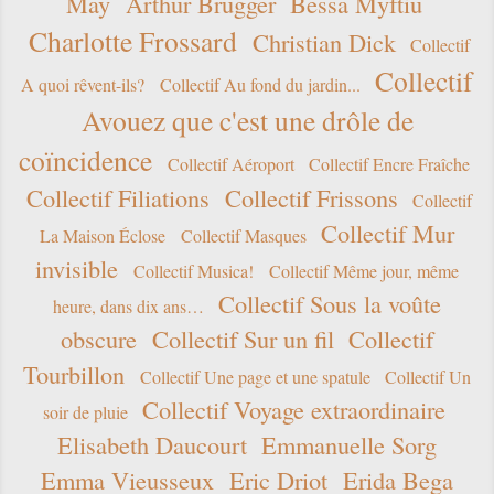
May
Arthur Brügger
Bessa Myftiu
Charlotte Frossard
Christian Dick
Collectif
Collectif
A quoi rêvent-ils?
Collectif Au fond du jardin...
Avouez que c'est une drôle de
coïncidence
Collectif Aéroport
Collectif Encre Fraîche
Collectif Filiations
Collectif Frissons
Collectif
Collectif Mur
La Maison Éclose
Collectif Masques
invisible
Collectif Musica!
Collectif Même jour, même
Collectif Sous la voûte
heure, dans dix ans…
obscure
Collectif Sur un fil
Collectif
Tourbillon
Collectif Une page et une spatule
Collectif Un
Collectif Voyage extraordinaire
soir de pluie
Elisabeth Daucourt
Emmanuelle Sorg
Emma Vieusseux
Eric Driot
Erida Bega