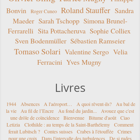
Roland Stauffer
Bonvin
Sandra
Roger Cuneo
Maeder
Sarah Tschopp
Simona Brunel-
Ferrarelli
Sita Pottacheruva
Sophie Colliex
Sven Bodenmüller
Sébastien Ramseier
Tomaso Solari
Valentine Sergo
Velia
Ferracini
Yves Mugny
Livres
1944
Absences
A l'aéroport…
A quoi rêvent-ils?
Au bal de
la vie
Au fil de l’Encre
Au fond du jardin...
Avouez que c'est
une drôle de coïncidence
Bienvenue
Bitume d'août
Ciao
Letizia
Clothilde : au temps de la Saint-Barthélemy
Comment
ferait Lubitsch ?
Contes suisses
Crabes à l'étouffée
Crimes
pour une croix
Dans l'intervalle des turbulences
De si rudes