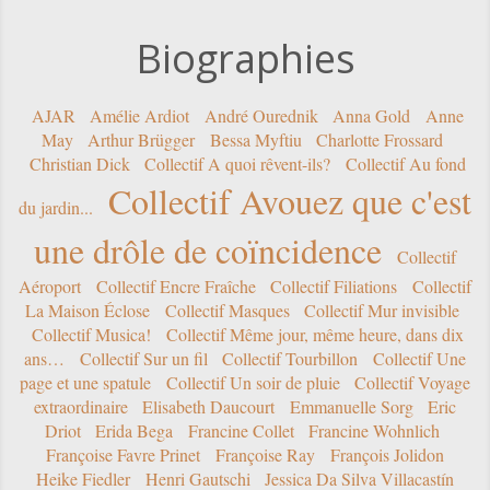
Biographies
AJAR
Amélie Ardiot
André Ourednik
Anna Gold
Anne
May
Arthur Brügger
Bessa Myftiu
Charlotte Frossard
Christian Dick
Collectif A quoi rêvent-ils?
Collectif Au fond
Collectif Avouez que c'est
du jardin...
une drôle de coïncidence
Collectif
Aéroport
Collectif Encre Fraîche
Collectif Filiations
Collectif
La Maison Éclose
Collectif Masques
Collectif Mur invisible
Collectif Musica!
Collectif Même jour, même heure, dans dix
ans…
Collectif Sur un fil
Collectif Tourbillon
Collectif Une
page et une spatule
Collectif Un soir de pluie
Collectif Voyage
extraordinaire
Elisabeth Daucourt
Emmanuelle Sorg
Eric
Driot
Erida Bega
Francine Collet
Francine Wohnlich
Françoise Favre Prinet
Françoise Ray
François Jolidon
Heike Fiedler
Henri Gautschi
Jessica Da Silva Villacastín