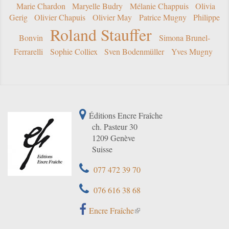
Marie Chardon
Maryelle Budry
Mélanie Chappuis
Olivia
Gerig
Olivier Chapuis
Olivier May
Patrice Mugny
Philippe
Roland Stauffer
Bonvin
Simona Brunel-
Ferrarelli
Sophie Colliex
Sven Bodenmüller
Yves Mugny
Éditions Encre Fraîche
ch. Pasteur 30
1209 Genève
Suisse
077 472 39 70
076 616 38 68
Encre Fraîche