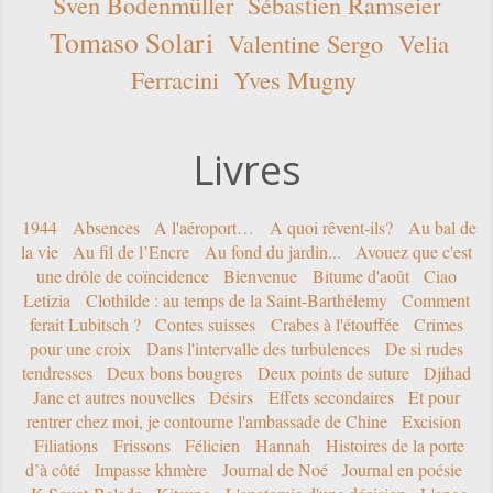
Sven Bodenmüller
Sébastien Ramseier
Tomaso Solari
Valentine Sergo
Velia
Ferracini
Yves Mugny
Livres
1944
Absences
A l'aéroport…
A quoi rêvent-ils?
Au bal de
la vie
Au fil de l’Encre
Au fond du jardin...
Avouez que c'est
une drôle de coïncidence
Bienvenue
Bitume d'août
Ciao
Letizia
Clothilde : au temps de la Saint-Barthélemy
Comment
ferait Lubitsch ?
Contes suisses
Crabes à l'étouffée
Crimes
pour une croix
Dans l'intervalle des turbulences
De si rudes
tendresses
Deux bons bougres
Deux points de suture
Djihad
Jane et autres nouvelles
Désirs
Effets secondaires
Et pour
rentrer chez moi, je contourne l'ambassade de Chine
Excision
Filiations
Frissons
Félicien
Hannah
Histoires de la porte
d’à côté
Impasse khmère
Journal de Noé
Journal en poésie