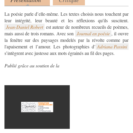
Product tabs
(onglet actif)
La poésie parle d’elle-même. Les textes choisis nous touchent par
Jean-Daniel Robert
est auteur de nombreux recueils de poèmes,
mais aussi de trois romans. Avec son
Journal en poésie
, il ouvre
la fenêtre sur des paysages modelés par la révolte comme par
l'apaisement et l’amour. Les photographies d’
Adriana Passini
s’intègrent avec justesse aux mots égrainés au fil des pages.
Publié grâce au soutien de la
capture_decran_2019-09-
19_a_15.53.23.png