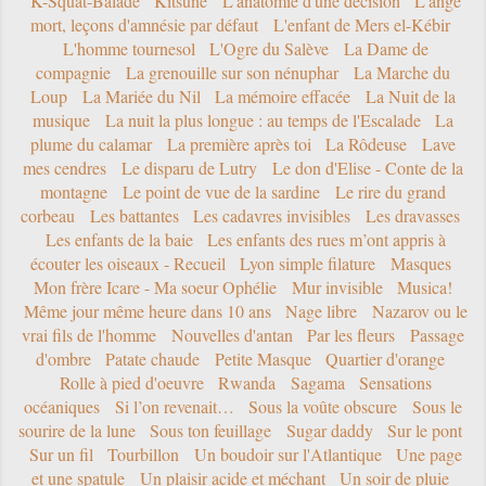
K-Squat-Balade
Kitsune
L'anatomie d'une décision
L'ange
mort, leçons d'amnésie par défaut
L'enfant de Mers el-Kébir
L'homme tournesol
L'Ogre du Salève
La Dame de
compagnie
La grenouille sur son nénuphar
La Marche du
Loup
La Mariée du Nil
La mémoire effacée
La Nuit de la
musique
La nuit la plus longue : au temps de l'Escalade
La
plume du calamar
La première après toi
La Rôdeuse
Lave
mes cendres
Le disparu de Lutry
Le don d'Elise - Conte de la
montagne
Le point de vue de la sardine
Le rire du grand
corbeau
Les battantes
Les cadavres invisibles
Les dravasses
Les enfants de la baie
Les enfants des rues m’ont appris à
écouter les oiseaux - Recueil
Lyon simple filature
Masques
Mon frère Icare - Ma soeur Ophélie
Mur invisible
Musica!
Même jour même heure dans 10 ans
Nage libre
Nazarov ou le
vrai fils de l'homme
Nouvelles d'antan
Par les fleurs
Passage
d'ombre
Patate chaude
Petite Masque
Quartier d'orange
Rolle à pied d'oeuvre
Rwanda
Sagama
Sensations
océaniques
Si l’on revenait…
Sous la voûte obscure
Sous le
sourire de la lune
Sous ton feuillage
Sugar daddy
Sur le pont
Sur un fil
Tourbillon
Un boudoir sur l'Atlantique
Une page
et une spatule
Un plaisir acide et méchant
Un soir de pluie