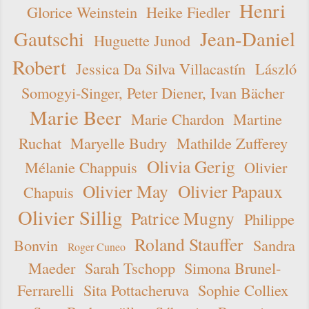
Henri
Glorice Weinstein
Heike Fiedler
Gautschi
Jean-Daniel
Huguette Junod
Robert
Jessica Da Silva Villacastín
László
Somogyi-Singer, Peter Diener, Ivan Bächer
Marie Beer
Marie Chardon
Martine
Ruchat
Maryelle Budry
Mathilde Zufferey
Olivia Gerig
Mélanie Chappuis
Olivier
Olivier May
Olivier Papaux
Chapuis
Olivier Sillig
Patrice Mugny
Philippe
Roland Stauffer
Bonvin
Sandra
Roger Cuneo
Maeder
Sarah Tschopp
Simona Brunel-
Ferrarelli
Sita Pottacheruva
Sophie Colliex