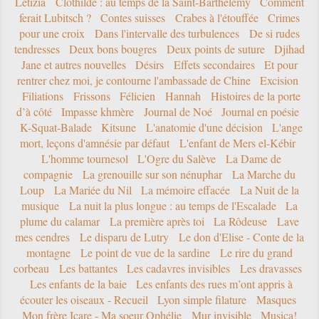
Letizia
Clothilde : au temps de la Saint-Barthélemy
Comment
ferait Lubitsch ?
Contes suisses
Crabes à l'étouffée
Crimes
pour une croix
Dans l'intervalle des turbulences
De si rudes
tendresses
Deux bons bougres
Deux points de suture
Djihad
Jane et autres nouvelles
Désirs
Effets secondaires
Et pour
rentrer chez moi, je contourne l'ambassade de Chine
Excision
Filiations
Frissons
Félicien
Hannah
Histoires de la porte
d’à côté
Impasse khmère
Journal de Noé
Journal en poésie
K-Squat-Balade
Kitsune
L'anatomie d'une décision
L'ange
mort, leçons d'amnésie par défaut
L'enfant de Mers el-Kébir
L'homme tournesol
L'Ogre du Salève
La Dame de
compagnie
La grenouille sur son nénuphar
La Marche du
Loup
La Mariée du Nil
La mémoire effacée
La Nuit de la
musique
La nuit la plus longue : au temps de l'Escalade
La
plume du calamar
La première après toi
La Rôdeuse
Lave
mes cendres
Le disparu de Lutry
Le don d'Elise - Conte de la
montagne
Le point de vue de la sardine
Le rire du grand
corbeau
Les battantes
Les cadavres invisibles
Les dravasses
Les enfants de la baie
Les enfants des rues m’ont appris à
écouter les oiseaux - Recueil
Lyon simple filature
Masques
Mon frère Icare - Ma soeur Ophélie
Mur invisible
Musica!