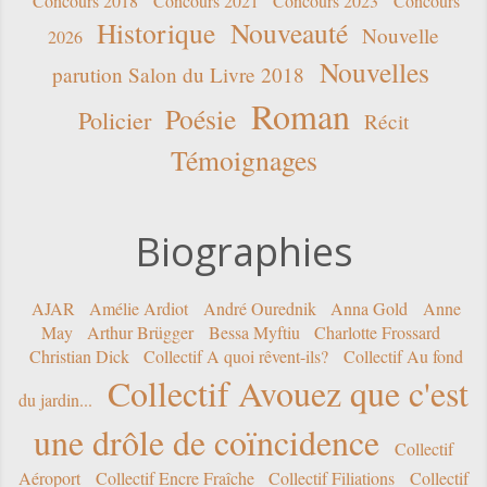
Concours 2018
Concours 2021
Concours 2023
Concours
Historique
Nouveauté
Nouvelle
2026
Nouvelles
parution Salon du Livre 2018
Roman
Poésie
Policier
Récit
Témoignages
Biographies
AJAR
Amélie Ardiot
André Ourednik
Anna Gold
Anne
May
Arthur Brügger
Bessa Myftiu
Charlotte Frossard
Christian Dick
Collectif A quoi rêvent-ils?
Collectif Au fond
Collectif Avouez que c'est
du jardin...
une drôle de coïncidence
Collectif
Aéroport
Collectif Encre Fraîche
Collectif Filiations
Collectif