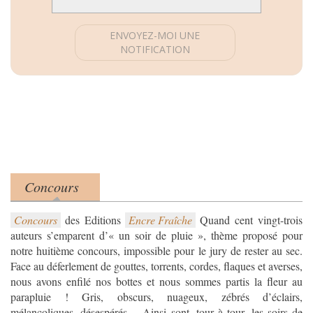
de
vérifier
que
vous
êtes
bien
un
visiteur
et
non
un
robot
Concours
Product tabs
afin
(onglet actif)
de
Concours
des Editions
Encre Fraîche
Quand cent vingt-trois
prévenir
auteurs s’emparent d’« un soir de pluie », thème proposé pour
toutes
notre huitième concours, impossible pour le jury de rester au sec.
entrées
Face au déferlement de gouttes, torrents, cordes, flaques et averses,
spam.
nous avons enfilé nos bottes et nous sommes partis la fleur au
six
parapluie ! Gris, obscurs, nuageux, zébrés d’éclairs,
plus
mélancoliques, désespérés… Ainsi sont, tour à tour, les soirs de