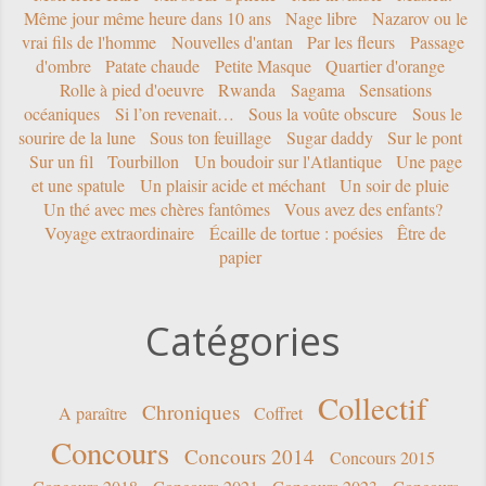
Même jour même heure dans 10 ans
Nage libre
Nazarov ou le
vrai fils de l'homme
Nouvelles d'antan
Par les fleurs
Passage
d'ombre
Patate chaude
Petite Masque
Quartier d'orange
Rolle à pied d'oeuvre
Rwanda
Sagama
Sensations
océaniques
Si l’on revenait…
Sous la voûte obscure
Sous le
sourire de la lune
Sous ton feuillage
Sugar daddy
Sur le pont
Sur un fil
Tourbillon
Un boudoir sur l'Atlantique
Une page
et une spatule
Un plaisir acide et méchant
Un soir de pluie
Un thé avec mes chères fantômes
Vous avez des enfants?
Voyage extraordinaire
Écaille de tortue : poésies
Être de
papier
Catégories
Collectif
Chroniques
A paraître
Coffret
Concours
Concours 2014
Concours 2015