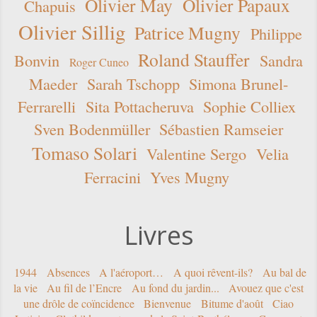
Olivier May
Olivier Papaux
Chapuis
Olivier Sillig
Patrice Mugny
Philippe
Roland Stauffer
Bonvin
Sandra
Roger Cuneo
Maeder
Sarah Tschopp
Simona Brunel-
Ferrarelli
Sita Pottacheruva
Sophie Colliex
Sven Bodenmüller
Sébastien Ramseier
Tomaso Solari
Valentine Sergo
Velia
Ferracini
Yves Mugny
Livres
1944
Absences
A l'aéroport…
A quoi rêvent-ils?
Au bal de
la vie
Au fil de l’Encre
Au fond du jardin...
Avouez que c'est
une drôle de coïncidence
Bienvenue
Bitume d'août
Ciao