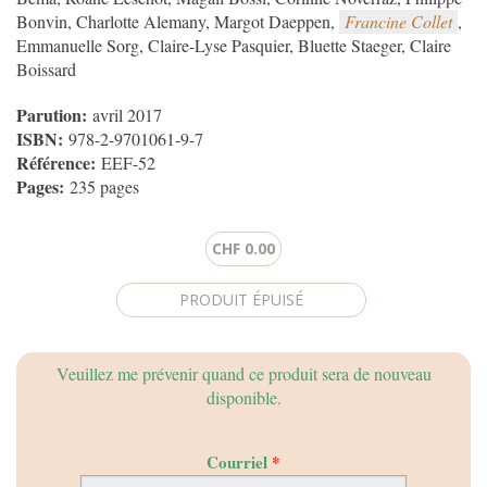
Bonvin, Charlotte Alemany, Margot Daeppen,
Francine Collet
,
Emmanuelle Sorg, Claire-Lyse Pasquier, Bluette Staeger, Claire
Boissard
Parution:
avril 2017
ISBN:
978-2-9701061-9-7
Référence:
EEF-52
Pages:
235 pages
CHF 0.00
CAPTCHA
Veuillez me prévenir quand ce produit sera de nouveau
Cette
disponible.
question
a
pour
Courriel
*
but