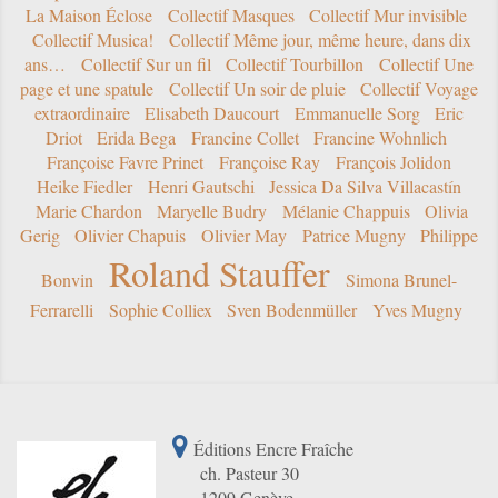
La Maison Éclose
Collectif Masques
Collectif Mur invisible
Collectif Musica!
Collectif Même jour, même heure, dans dix
ans…
Collectif Sur un fil
Collectif Tourbillon
Collectif Une
page et une spatule
Collectif Un soir de pluie
Collectif Voyage
extraordinaire
Elisabeth Daucourt
Emmanuelle Sorg
Eric
Driot
Erida Bega
Francine Collet
Francine Wohnlich
Françoise Favre Prinet
Françoise Ray
François Jolidon
Heike Fiedler
Henri Gautschi
Jessica Da Silva Villacastín
Marie Chardon
Maryelle Budry
Mélanie Chappuis
Olivia
Gerig
Olivier Chapuis
Olivier May
Patrice Mugny
Philippe
Roland Stauffer
Bonvin
Simona Brunel-
Ferrarelli
Sophie Colliex
Sven Bodenmüller
Yves Mugny
Éditions Encre Fraîche
ch. Pasteur 30
1209 Genève