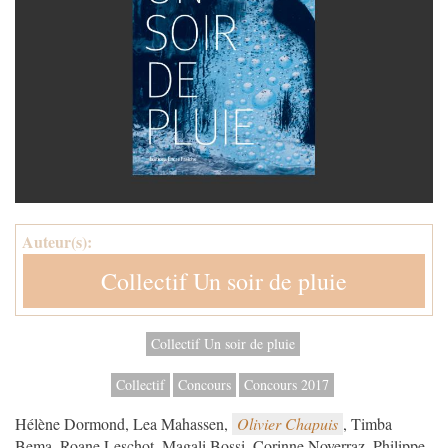
Auteur(s):
Collectif Un soir de pluie
Collectif Un soir de pluie
Collectif
Concours
Concours 2017
Hélène Dormond, Lea Mahassen,
Olivier Chapuis
, Timba
Bema, Roane Leschot, Magali Bossi, Corinne Noverraz, Philippe