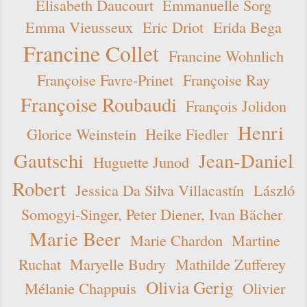
Elisabeth Daucourt
Emmanuelle Sorg
Emma Vieusseux
Eric Driot
Erida Bega
Francine Collet
Francine Wohnlich
Françoise Favre-Prinet
Françoise Ray
Françoise Roubaudi
François Jolidon
Henri
Glorice Weinstein
Heike Fiedler
Gautschi
Jean-Daniel
Huguette Junod
Robert
Jessica Da Silva Villacastín
László
Somogyi-Singer, Peter Diener, Ivan Bächer
Marie Beer
Marie Chardon
Martine
Ruchat
Maryelle Budry
Mathilde Zufferey
Olivia Gerig
Mélanie Chappuis
Olivier