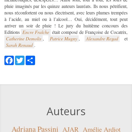
neuf
pluie imaginés par les quinze auteurs lauréats. Ils nous pétrifient,
moins
nous réconfortent ou nous électrisent, avec leurs plumes trempées
dix
à l’acide, au miel ou à l’alcool… Oui, décidément, tout peut
arriver un soir de pluie ! Le jury du huitième concours des
Editions
Encre Fraîche
Catherine Demolis
,
Patrice Mugny
,
Alexandre Regad
Sarah Renaud
.
Facebook
Twitter
Share
Auteurs
Adriana Passini
AJAR
Amélie Ardiot