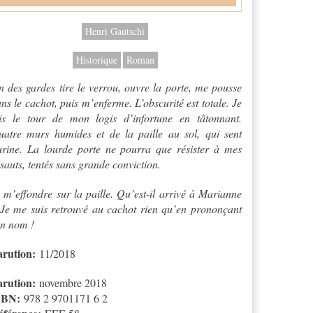
Henri Gautschi
Historique
Roman
 des gardes tire le verrou, ouvre la porte, me pousse
ns le cachot, puis m’enferme. L’obscurité est totale. Je
ais le tour de mon logis d’infortune en tâtonnant.
atre murs humides et de la paille au sol, qui sent
urine. La lourde porte ne pourra que résister à mes
sauts, tentés sans grande conviction.
 m’effondre sur la paille. Qu’est-il arrivé à Marianne
Je me suis retrouvé au cachot rien qu’en prononçant
n nom !
arution:
11/2018
arution:
novembre 2018
SBN:
978 2 9701171 6 2