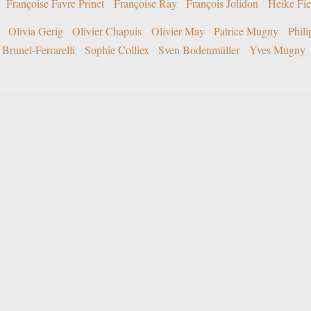
Françoise Favre Prinet
Françoise Ray
François Jolidon
Heike Fie
Olivia Gerig
Olivier Chapuis
Olivier May
Patrice Mugny
Phil
Brunel-Ferrarelli
Sophie Colliex
Sven Bodenmüller
Yves Mugny