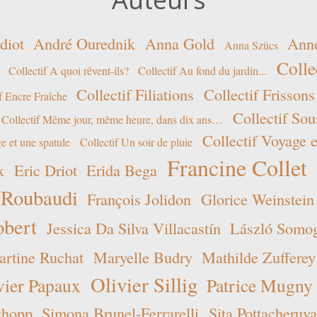
diot
André Ourednik
Anna Gold
Ann
Anna Szücs
Colle
Collectif A quoi rêvent-ils?
Collectif Au fond du jardin...
Collectif Filiations
Collectif Frissons
f Encre Fraîche
Collectif Sou
Collectif Même jour, même heure, dans dix ans…
Collectif Voyage e
e et une spatule
Collectif Un soir de pluie
Francine Collet
x
Eric Driot
Erida Bega
 Roubaudi
François Jolidon
Glorice Weinstein
obert
Jessica Da Silva Villacastín
László Somogy
rtine Ruchat
Maryelle Budry
Mathilde Zufferey
Olivier Sillig
vier Papaux
Patrice Mugny
chopp
Simona Brunel-Ferrarelli
Sita Pottacheruva