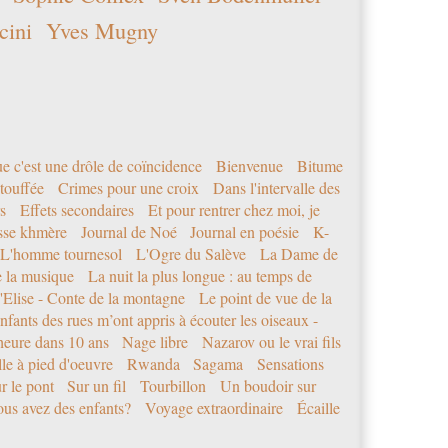
cini
Yves Mugny
e c'est une drôle de coïncidence
Bienvenue
Bitume
étouffée
Crimes pour une croix
Dans l'intervalle des
s
Effets secondaires
Et pour rentrer chez moi, je
sse khmère
Journal de Noé
Journal en poésie
K-
L'homme tournesol
L'Ogre du Salève
La Dame de
e la musique
La nuit la plus longue : au temps de
'Elise - Conte de la montagne
Le point de vue de la
nfants des rues m’ont appris à écouter les oiseaux -
eure dans 10 ans
Nage libre
Nazarov ou le vrai fils
le à pied d'oeuvre
Rwanda
Sagama
Sensations
r le pont
Sur un fil
Tourbillon
Un boudoir sur
us avez des enfants?
Voyage extraordinaire
Écaille