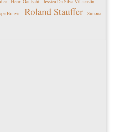
dler
Henri Gautschi
Jessica Da Silva Villacastín
Roland Stauffer
ippe Bonvin
Simona