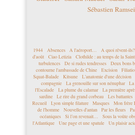
Sébastien Ramsei
1944
Absences
A l'aéroport…
A quoi rêvent-ils?
d'août
Ciao Letizia
Clothilde : au temps de la Sai
turbulences
De si rudes tendresses
Deux bons b
contourne l'ambassade de Chine
Excision
Filiati
Squat-Balade
Kitsune
L'anatomie d'une décision
compagnie
La grenouille sur son nénuphar
La
l'Escalade
La plume du calamar
La première après
sardine
Le rire du grand corbeau
Les battantes
Recueil
Lyon simple filature
Masques
Mon frère 
de l'homme
Nouvelles d'antan
Par les fleurs
Pa
océaniques
Si l’on revenait…
Sous la voûte ob
l'Atlantique
Une page et une spatule
Un plaisir ac