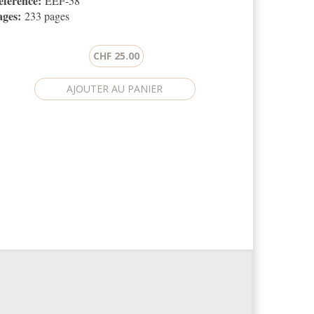
éférence:
EEF-58
ages:
233 pages
CHF 25.00