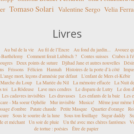
Tomaso Solari
er
Valentine Sergo
Velia Ferra
Livres
Au bal de la vie
Au fil de l’Encre
Au fond du jardin...
Avouez qu
nt-Barthélemy
Comment ferait Lubitsch ?
Contes suisses
Crabes à l'
ougres
Deux points de suture
Djihad Jane et autres nouvelles
Désir
ons
Frissons
Félicien
Hannah
Histoires de la porte d’à côté
Impa
L'ange mort, leçons d'amnésie par défaut
L'enfant de Mers el-Kébir
 Marche du Loup
La Mariée du Nil
La mémoire effacée
La Nuit d
 toi
La Rôdeuse
Lave mes cendres
Le disparu de Lutry
Le don d
Les cadavres invisibles
Les dravasses
Les enfants de la baie
Les e
Icare - Ma soeur Ophélie
Mur invisible
Musica!
Même jour même h
ssage d'ombre
Patate chaude
Petite Masque
Quartier d'orange
Rol
scure
Sous le sourire de la lune
Sous ton feuillage
Sugar daddy
Su
ide et méchant
Un soir de pluie
Un thé avec mes chères fantômes
Vo
de tortue : poésies
Être de papier