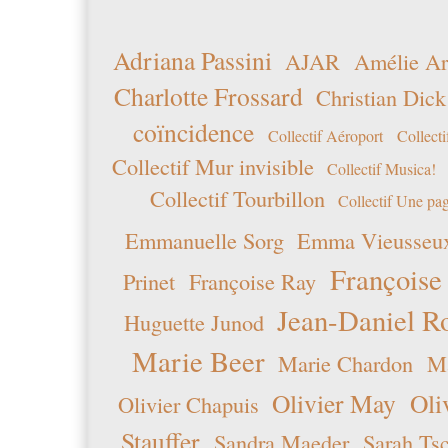
Adriana Passini
AJAR
Amélie Ar
Charlotte Frossard
Christian Dick
coïncidence
Collectif Aéroport
Collecti
Collectif Mur invisible
Collectif Musica!
Collectif Tourbillon
Collectif Une pag
Emmanuelle Sorg
Emma Vieusseu
Françoise
Prinet
Françoise Ray
Jean-Daniel R
Huguette Junod
Marie Beer
Marie Chardon
Ma
Olivier May
Oli
Olivier Chapuis
Stauffer
Sandra Maeder
Sarah Ts