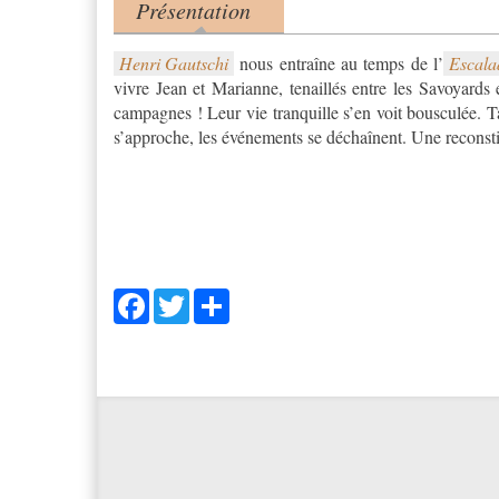
Présentation
Product tabs
(onglet actif)
Henri Gautschi
nous entraîne au temps de l’
Escala
vivre Jean et Marianne, tenaillés entre les Savoyards 
campagnes ! Leur vie tranquille s’en voit bousculée. T
s’approche, les événements se déchaînent. Une reconstit
Facebook
Twitter
Share