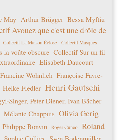
e May
Arthur Brügger
Bessa Myftiu
ctif Avouez que c'est une drôle de
Collectif La Maison Éclose
Collectif Masques
s la voûte obscure
Collectif Sur un fil
xtraordinaire
Elisabeth Daucourt
Francine Wohnlich
Françoise Favre-
Henri Gautschi
Heike Fiedler
i-Singer, Peter Diener, Ivan Bächer
Olivia Gerig
Mélanie Chappuis
Roland
Philippe Bonvin
Roger Cuneo
Sophie Colliex
Sven Bodenmüller