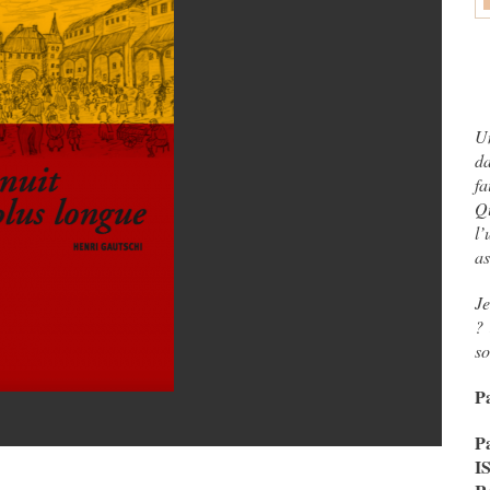
Un
da
f
Qu
l’
as
Je
? 
so
P
P
I