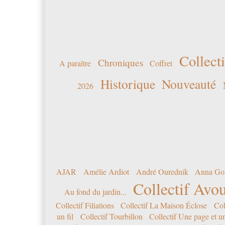
Collecti
Chroniques
A paraître
Coffret
Historique
Nouveauté
2026
AJAR
Amélie Ardiot
André Ourednik
Anna Go
Collectif Avou
Au fond du jardin...
Collectif Filiations
Collectif La Maison Éclose
Col
un fil
Collectif Tourbillon
Collectif Une page et u