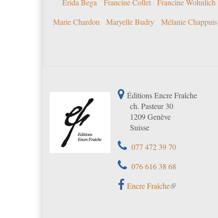
Erida Bega
Francine Collet
Francine Wohnlich
Marie Chardon
Maryelle Budry
Mélanie Chappuis
Éditions Encre Fraîche
ch. Pasteur 30
1209 Genève
Suisse
077 472 39 70
076 616 38 68
Encre Fraîche