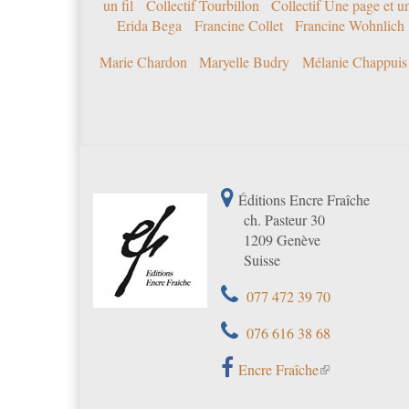
un fil
Collectif Tourbillon
Collectif Une page et u
Erida Bega
Francine Collet
Francine Wohnlich
Marie Chardon
Maryelle Budry
Mélanie Chappuis
Éditions Encre Fraîche
ch. Pasteur 30
1209 Genève
Suisse
077 472 39 70
076 616 38 68
Encre Fraîche