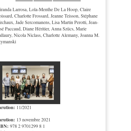
randa Larrosa, Lola-Menthe De La Hoop, Claire
issard, Charlotte Frossard, Jeanne Teisson, Stéphane
rchaux, Jade Sercomanens, Lisa Martin Perotti, Jean-
sé Paccaud, Diane Héritier, Anna Szücs, Marie
llaury, Nicola Niclass, Charlotte Alemany, Joanna M.
zymanski
aureats_concours_frissons_2021.j
arution:
11/2021
arution:
13 novembre 2021
SBN:
978 2 9701299 8 1