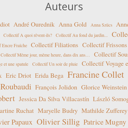
Auteurs
diot
André Ourednik
Anna Gold
Ann
Anna Szücs
Colle
Collectif A quoi rêvent-ils?
Collectif Au fond du jardin...
Collectif Filiations
Collectif Frissons
f Encre Fraîche
Collectif Sou
Collectif Même jour, même heure, dans dix ans…
Collectif Voyage e
e et une spatule
Collectif Un soir de pluie
Francine Collet
x
Eric Driot
Erida Bega
 Roubaudi
François Jolidon
Glorice Weinstein
obert
Jessica Da Silva Villacastín
László Somogy
rtine Ruchat
Maryelle Budry
Mathilde Zufferey
Olivier Sillig
vier Papaux
Patrice Mugny