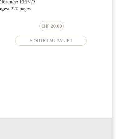
éférence:
EEF-75
ages:
220 pages
CHF 20.00