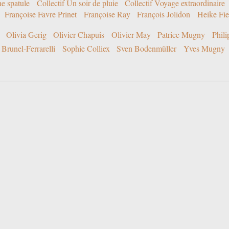
ne spatule
Collectif Un soir de pluie
Collectif Voyage extraordinaire
Françoise Favre Prinet
Françoise Ray
François Jolidon
Heike Fie
Olivia Gerig
Olivier Chapuis
Olivier May
Patrice Mugny
Phil
Brunel-Ferrarelli
Sophie Colliex
Sven Bodenmüller
Yves Mugny