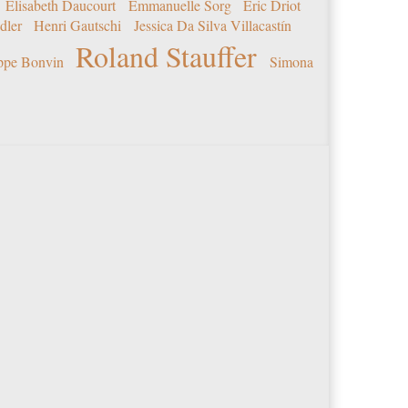
Elisabeth Daucourt
Emmanuelle Sorg
Eric Driot
dler
Henri Gautschi
Jessica Da Silva Villacastín
Roland Stauffer
ippe Bonvin
Simona