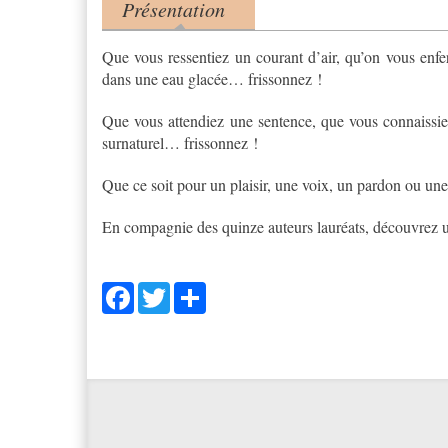
Présentation
Product tabs
(onglet actif)
Que vous ressentiez un courant d’air, qu’on vous enf
dans une eau glacée… frissonnez !
Que vous attendiez une sentence, que vous connaissi
surnaturel… frissonnez !
Que ce soit pour un plaisir, une voix, un pardon ou u
En compagnie des quinze auteurs lauréats, découvrez un
Facebook
Twitter
Share