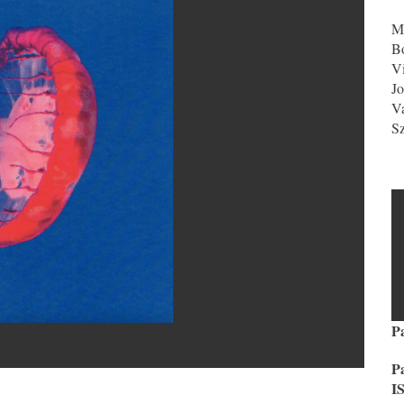
Mi
Bo
Vi
Jo
Va
S
l
P
P
I