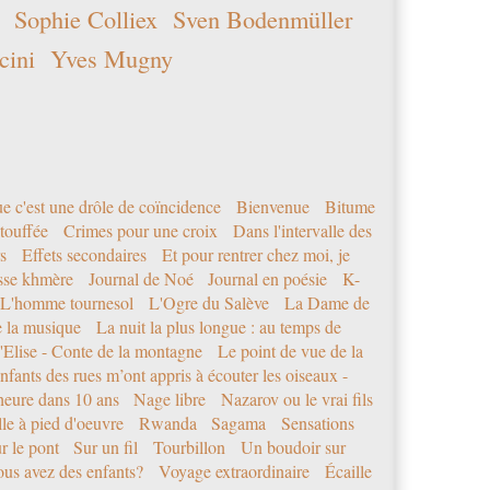
Sophie Colliex
Sven Bodenmüller
cini
Yves Mugny
e c'est une drôle de coïncidence
Bienvenue
Bitume
étouffée
Crimes pour une croix
Dans l'intervalle des
s
Effets secondaires
Et pour rentrer chez moi, je
sse khmère
Journal de Noé
Journal en poésie
K-
L'homme tournesol
L'Ogre du Salève
La Dame de
e la musique
La nuit la plus longue : au temps de
'Elise - Conte de la montagne
Le point de vue de la
nfants des rues m’ont appris à écouter les oiseaux -
eure dans 10 ans
Nage libre
Nazarov ou le vrai fils
le à pied d'oeuvre
Rwanda
Sagama
Sensations
r le pont
Sur un fil
Tourbillon
Un boudoir sur
us avez des enfants?
Voyage extraordinaire
Écaille