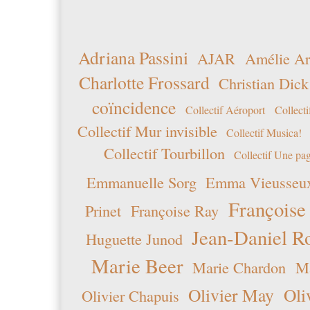
Adriana Passini
AJAR
Amélie Ar
Charlotte Frossard
Christian Dick
coïncidence
Collectif Aéroport
Collecti
Collectif Mur invisible
Collectif Musica!
Collectif Tourbillon
Collectif Une pag
Emmanuelle Sorg
Emma Vieusseu
Françoise
Prinet
Françoise Ray
Jean-Daniel R
Huguette Junod
Marie Beer
Marie Chardon
Ma
Olivier May
Oli
Olivier Chapuis