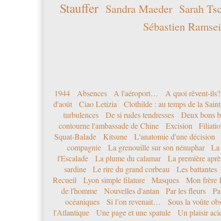
Stauffer
Sandra Maeder
Sarah Ts
Sébastien Ramsei
1944
Absences
A l'aéroport…
A quoi rêvent-ils?
d'août
Ciao Letizia
Clothilde : au temps de la Sai
turbulences
De si rudes tendresses
Deux bons b
contourne l'ambassade de Chine
Excision
Filiati
Squat-Balade
Kitsune
L'anatomie d'une décision
compagnie
La grenouille sur son nénuphar
La
l'Escalade
La plume du calamar
La première après
sardine
Le rire du grand corbeau
Les battantes
Recueil
Lyon simple filature
Masques
Mon frère 
de l'homme
Nouvelles d'antan
Par les fleurs
Pa
océaniques
Si l’on revenait…
Sous la voûte ob
l'Atlantique
Une page et une spatule
Un plaisir ac