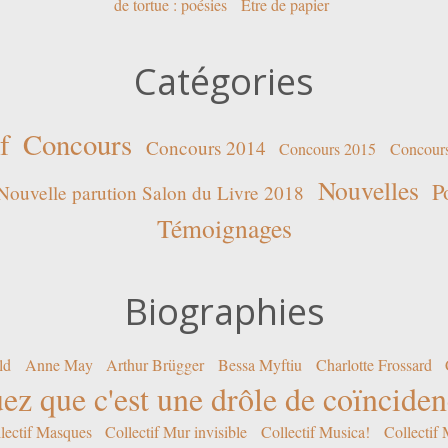
de tortue : poésies
Être de papier
Catégories
f
Concours
Concours 2014
Concours 2015
Concour
Nouvelles
P
Nouvelle parution Salon du Livre 2018
Témoignages
Biographies
ld
Anne May
Arthur Brügger
Bessa Myftiu
Charlotte Frossard
ez que c'est une drôle de coïncide
lectif Masques
Collectif Mur invisible
Collectif Musica!
Collectif