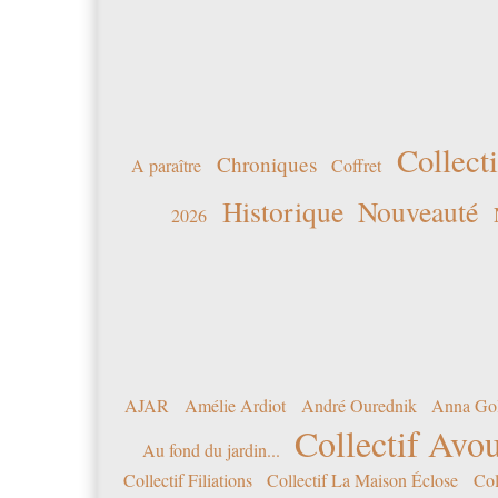
Collecti
Chroniques
A paraître
Coffret
Historique
Nouveauté
2026
AJAR
Amélie Ardiot
André Ourednik
Anna Go
Collectif Avou
Au fond du jardin...
Collectif Filiations
Collectif La Maison Éclose
Col