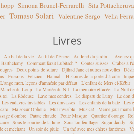
chopp
Simona Brunel-Ferrarelli
Sita Pottacheruva
Tomaso Solari
er
Valentine Sergo
Velia Ferra
Livres
Au bal de la vie
Au fil de l’Encre
Au fond du jardin...
Avouez qu
nt-Barthélemy
Comment ferait Lubitsch ?
Contes suisses
Crabes à l'
ougres
Deux points de suture
Djihad Jane et autres nouvelles
Désir
ons
Frissons
Félicien
Hannah
Histoires de la porte d’à côté
Impa
L'ange mort, leçons d'amnésie par défaut
L'enfant de Mers el-Kébir
 Marche du Loup
La Mariée du Nil
La mémoire effacée
La Nuit d
 toi
La Rôdeuse
Lave mes cendres
Le disparu de Lutry
Le don d
Les cadavres invisibles
Les dravasses
Les enfants de la baie
Les e
Icare - Ma soeur Ophélie
Mur invisible
Musica!
Même jour même h
ssage d'ombre
Patate chaude
Petite Masque
Quartier d'orange
Rol
scure
Sous le sourire de la lune
Sous ton feuillage
Sugar daddy
Su
ide et méchant
Un soir de pluie
Un thé avec mes chères fantômes
Vo