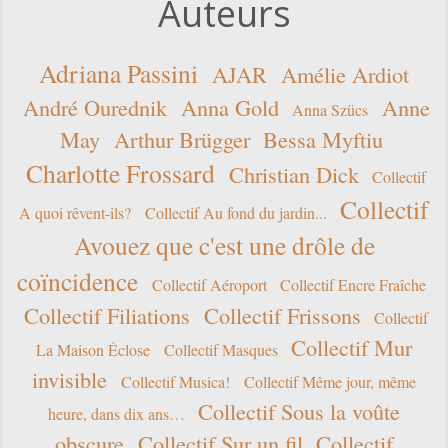
Auteurs
Adriana Passini
AJAR
Amélie Ardiot
André Ourednik
Anna Gold
Anne
Anna Szücs
May
Arthur Brügger
Bessa Myftiu
Charlotte Frossard
Christian Dick
Collectif
Collectif
A quoi rêvent-ils?
Collectif Au fond du jardin...
Avouez que c'est une drôle de
coïncidence
Collectif Aéroport
Collectif Encre Fraîche
Collectif Filiations
Collectif Frissons
Collectif
Collectif Mur
La Maison Éclose
Collectif Masques
invisible
Collectif Musica!
Collectif Même jour, même
Collectif Sous la voûte
heure, dans dix ans…
obscure
Collectif Sur un fil
Collectif