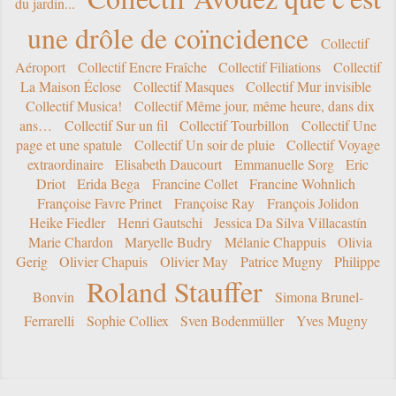
du jardin...
une drôle de coïncidence
Collectif
Aéroport
Collectif Encre Fraîche
Collectif Filiations
Collectif
La Maison Éclose
Collectif Masques
Collectif Mur invisible
Collectif Musica!
Collectif Même jour, même heure, dans dix
ans…
Collectif Sur un fil
Collectif Tourbillon
Collectif Une
page et une spatule
Collectif Un soir de pluie
Collectif Voyage
extraordinaire
Elisabeth Daucourt
Emmanuelle Sorg
Eric
Driot
Erida Bega
Francine Collet
Francine Wohnlich
Françoise Favre Prinet
Françoise Ray
François Jolidon
Heike Fiedler
Henri Gautschi
Jessica Da Silva Villacastín
Marie Chardon
Maryelle Budry
Mélanie Chappuis
Olivia
Gerig
Olivier Chapuis
Olivier May
Patrice Mugny
Philippe
Roland Stauffer
Bonvin
Simona Brunel-
Ferrarelli
Sophie Colliex
Sven Bodenmüller
Yves Mugny