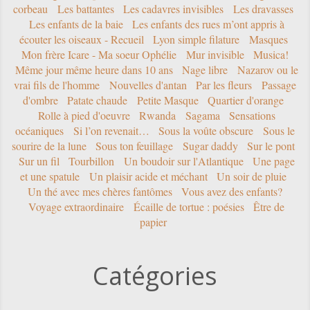
corbeau
Les battantes
Les cadavres invisibles
Les dravasses
Les enfants de la baie
Les enfants des rues m’ont appris à
écouter les oiseaux - Recueil
Lyon simple filature
Masques
Mon frère Icare - Ma soeur Ophélie
Mur invisible
Musica!
Même jour même heure dans 10 ans
Nage libre
Nazarov ou le
vrai fils de l'homme
Nouvelles d'antan
Par les fleurs
Passage
d'ombre
Patate chaude
Petite Masque
Quartier d'orange
Rolle à pied d'oeuvre
Rwanda
Sagama
Sensations
océaniques
Si l’on revenait…
Sous la voûte obscure
Sous le
sourire de la lune
Sous ton feuillage
Sugar daddy
Sur le pont
Sur un fil
Tourbillon
Un boudoir sur l'Atlantique
Une page
et une spatule
Un plaisir acide et méchant
Un soir de pluie
Un thé avec mes chères fantômes
Vous avez des enfants?
Voyage extraordinaire
Écaille de tortue : poésies
Être de
papier
Catégories