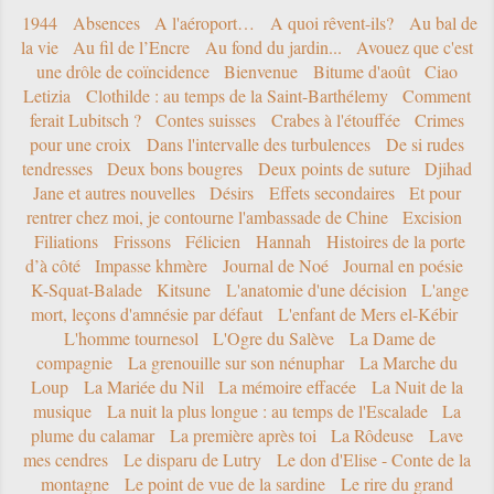
1944
Absences
A l'aéroport…
A quoi rêvent-ils?
Au bal de
la vie
Au fil de l’Encre
Au fond du jardin...
Avouez que c'est
une drôle de coïncidence
Bienvenue
Bitume d'août
Ciao
Letizia
Clothilde : au temps de la Saint-Barthélemy
Comment
ferait Lubitsch ?
Contes suisses
Crabes à l'étouffée
Crimes
pour une croix
Dans l'intervalle des turbulences
De si rudes
tendresses
Deux bons bougres
Deux points de suture
Djihad
Jane et autres nouvelles
Désirs
Effets secondaires
Et pour
rentrer chez moi, je contourne l'ambassade de Chine
Excision
Filiations
Frissons
Félicien
Hannah
Histoires de la porte
d’à côté
Impasse khmère
Journal de Noé
Journal en poésie
K-Squat-Balade
Kitsune
L'anatomie d'une décision
L'ange
mort, leçons d'amnésie par défaut
L'enfant de Mers el-Kébir
L'homme tournesol
L'Ogre du Salève
La Dame de
compagnie
La grenouille sur son nénuphar
La Marche du
Loup
La Mariée du Nil
La mémoire effacée
La Nuit de la
musique
La nuit la plus longue : au temps de l'Escalade
La
plume du calamar
La première après toi
La Rôdeuse
Lave
mes cendres
Le disparu de Lutry
Le don d'Elise - Conte de la
montagne
Le point de vue de la sardine
Le rire du grand