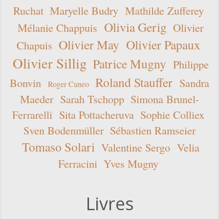
Ruchat
Maryelle Budry
Mathilde Zufferey
Olivia Gerig
Mélanie Chappuis
Olivier
Olivier May
Olivier Papaux
Chapuis
Olivier Sillig
Patrice Mugny
Philippe
Roland Stauffer
Bonvin
Sandra
Roger Cuneo
Maeder
Sarah Tschopp
Simona Brunel-
Ferrarelli
Sita Pottacheruva
Sophie Colliex
Sven Bodenmüller
Sébastien Ramseier
Tomaso Solari
Valentine Sergo
Velia
Ferracini
Yves Mugny
Livres