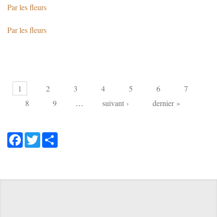
Par les fleurs
Par les fleurs
Pages
1
2
3
4
5
6
7
8
9
…
suivant ›
dernier »
Facebook
Twitter
Share