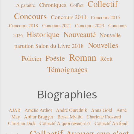
Collectif
Chroniques
A paraître
Coffret
Concours
Concours 2014
Concours 2015
Concours 2018
Concours 2021
Concours 2023
Concours
Historique
Nouveauté
Nouvelle
2026
Nouvelles
parution Salon du Livre 2018
Roman
Poésie
Policier
Récit
Témoignages
Biographies
AJAR
Amélie Ardiot
André Ourednik
Anna Gold
Anne
May
Arthur Brügger
Bessa Myftiu
Charlotte Frossard
Christian Dick
Collectif A quoi rêvent-ils?
Collectif Au fond
Collectif Avouez que c'est