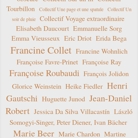
Tourbillon
Collectif Une page et une spatule
Collectif Un
Collectif Voyage extraordinaire
soir de pluie
Elisabeth Daucourt
Emmanuelle Sorg
Emma Vieusseux
Eric Driot
Erida Bega
Francine Collet
Francine Wohnlich
Françoise Favre-Prinet
Françoise Ray
Françoise Roubaudi
François Jolidon
Henri
Glorice Weinstein
Heike Fiedler
Gautschi
Jean-Daniel
Huguette Junod
Robert
Jessica Da Silva Villacastín
László
Somogyi-Singer, Peter Diener, Ivan Bächer
Marie Beer
Marie Chardon
Martine