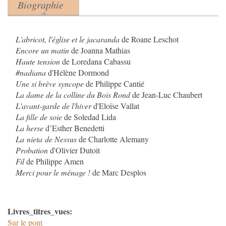
Biographie
Product tabs
(onglet actif)
L'abricot, l'église et le jacaranda
de Roane Leschot
Encore un matin
de Joanna Mathias
Haute tension
de Loredana Cabassu
#nadiana
d'Hélène Dormond
Une si brève syncope
de Philippe Cantié
La dame de la colline du Bois Rond
de Jean-Luc Chaubert
L'avant-garde de l'hiver
d'Eloïse Vallat
La fille de soie
de Soledad Lida
La herse
d’Esther Benedetti
La nieta de Nessus
de Charlotte Alemany
Probation
d'Olivier Dutoit
Fil
de Philippe Amen
Merci pour le ménage !
de Marc Desplos
Livres_titres_vues:
Sur le pont