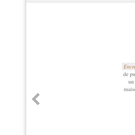
Encr
de pu
un 
maiso