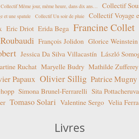
Collectif Sou
Collectif Même jour, même heure, dans dix ans…
Collectif Voyage e
e et une spatule
Collectif Un soir de pluie
Francine Collet
x
Eric Driot
Erida Bega
 Roubaudi
François Jolidon
Glorice Weinstein
obert
Jessica Da Silva Villacastín
László Somogy
rtine Ruchat
Maryelle Budry
Mathilde Zufferey
Olivier Sillig
vier Papaux
Patrice Mugny
chopp
Simona Brunel-Ferrarelli
Sita Pottacheruva
Tomaso Solari
er
Valentine Sergo
Velia Ferra
Livres