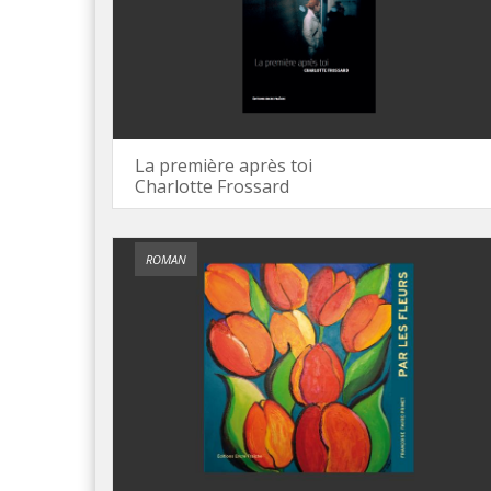
La première après toi
Charlotte Frossard
ROMAN