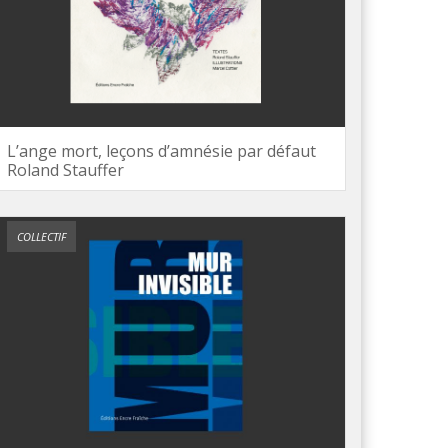
L’ange mort, leçons d’amnésie par défaut
Roland Stauffer
COLLECTIF