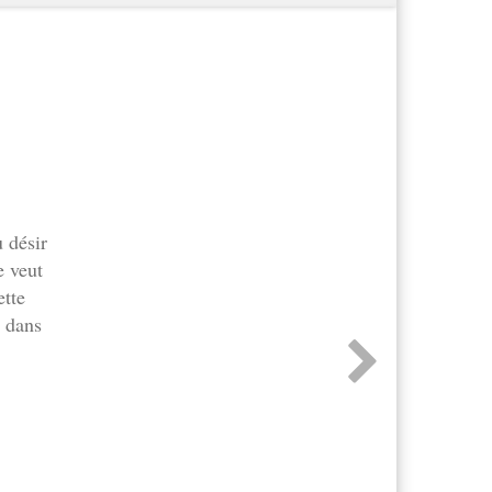
 désir
 veut
ette
t dans