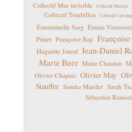
Collectif Mur invisible
Collectif Musica!
Collectif Tourbillon
Collectif Une pag
Emmanuelle Sorg
Emma Vieusseu
Françoise
Prinet
Françoise Ray
Jean-Daniel R
Huguette Junod
Marie Beer
Marie Chardon
Ma
Olivier May
Oli
Olivier Chapuis
Stauffer
Sandra Maeder
Sarah Ts
Sébastien Ramsei