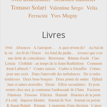
Tomaso Solari
Valentine Sergo
Velia
Ferracini
Yves Mugny
Livres
1944
Absences
A l'aéroport…
A quoi rêvent-ils?
Au bal de
la vie
Au fil de l’Encre
Au fond du jardin...
Avouez que c'est
une drôle de coïncidence
Bienvenue
Bitume d'août
Ciao
Letizia
Clothilde : au temps de la Saint-Barthélemy
Comment
ferait Lubitsch ?
Contes suisses
Crabes à l'étouffée
Crimes
pour une croix
Dans l'intervalle des turbulences
De si rudes
tendresses
Deux bons bougres
Deux points de suture
Djihad
Jane et autres nouvelles
Désirs
Effets secondaires
Et pour
rentrer chez moi, je contourne l'ambassade de Chine
Excision
Filiations
Frissons
Félicien
Hannah
Histoires de la porte
d’à côté
Impasse khmère
Journal de Noé
Journal en poésie
K-Squat-Balade
Kitsune
L'anatomie d'une décision
L'ange