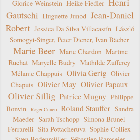
Henri
Glorice Weinstein
Heike Fiedler
Gautschi
Jean-Daniel
Huguette Junod
Robert
Jessica Da Silva Villacastín
László
Somogyi-Singer, Peter Diener, Ivan Bächer
Marie Beer
Marie Chardon
Martine
Ruchat
Maryelle Budry
Mathilde Zufferey
Olivia Gerig
Mélanie Chappuis
Olivier
Olivier May
Olivier Papaux
Chapuis
Olivier Sillig
Patrice Mugny
Philippe
Roland Stauffer
Bonvin
Sandra
Roger Cuneo
Maeder
Sarah Tschopp
Simona Brunel-
Ferrarelli
Sita Pottacheruva
Sophie Colliex
Sven Bodenmüller
Sébastien Ramseier