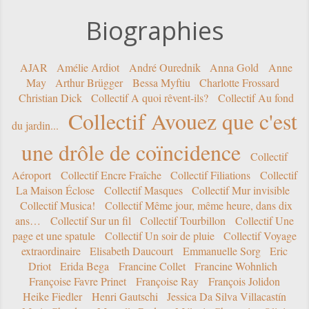
Biographies
AJAR
Amélie Ardiot
André Ourednik
Anna Gold
Anne
May
Arthur Brügger
Bessa Myftiu
Charlotte Frossard
Christian Dick
Collectif A quoi rêvent-ils?
Collectif Au fond
Collectif Avouez que c'est
du jardin...
une drôle de coïncidence
Collectif
Aéroport
Collectif Encre Fraîche
Collectif Filiations
Collectif
La Maison Éclose
Collectif Masques
Collectif Mur invisible
Collectif Musica!
Collectif Même jour, même heure, dans dix
ans…
Collectif Sur un fil
Collectif Tourbillon
Collectif Une
page et une spatule
Collectif Un soir de pluie
Collectif Voyage
extraordinaire
Elisabeth Daucourt
Emmanuelle Sorg
Eric
Driot
Erida Bega
Francine Collet
Francine Wohnlich
Françoise Favre Prinet
Françoise Ray
François Jolidon
Heike Fiedler
Henri Gautschi
Jessica Da Silva Villacastín