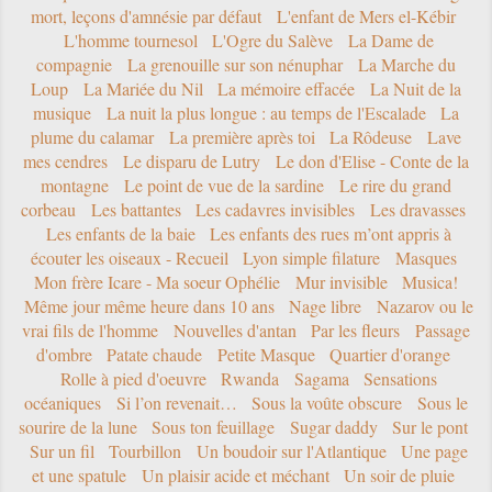
mort, leçons d'amnésie par défaut
L'enfant de Mers el-Kébir
L'homme tournesol
L'Ogre du Salève
La Dame de
compagnie
La grenouille sur son nénuphar
La Marche du
Loup
La Mariée du Nil
La mémoire effacée
La Nuit de la
musique
La nuit la plus longue : au temps de l'Escalade
La
plume du calamar
La première après toi
La Rôdeuse
Lave
mes cendres
Le disparu de Lutry
Le don d'Elise - Conte de la
montagne
Le point de vue de la sardine
Le rire du grand
corbeau
Les battantes
Les cadavres invisibles
Les dravasses
Les enfants de la baie
Les enfants des rues m’ont appris à
écouter les oiseaux - Recueil
Lyon simple filature
Masques
Mon frère Icare - Ma soeur Ophélie
Mur invisible
Musica!
Même jour même heure dans 10 ans
Nage libre
Nazarov ou le
vrai fils de l'homme
Nouvelles d'antan
Par les fleurs
Passage
d'ombre
Patate chaude
Petite Masque
Quartier d'orange
Rolle à pied d'oeuvre
Rwanda
Sagama
Sensations
océaniques
Si l’on revenait…
Sous la voûte obscure
Sous le
sourire de la lune
Sous ton feuillage
Sugar daddy
Sur le pont
Sur un fil
Tourbillon
Un boudoir sur l'Atlantique
Une page
et une spatule
Un plaisir acide et méchant
Un soir de pluie