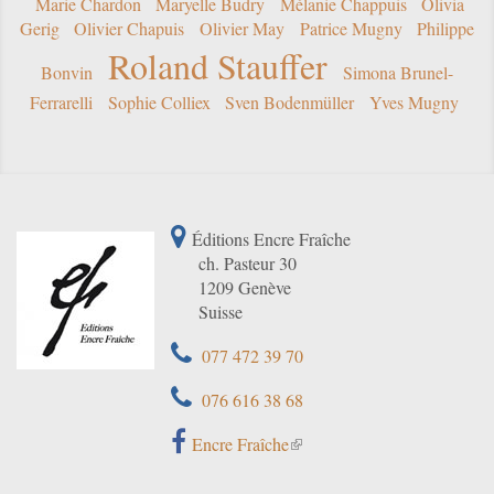
Marie Chardon
Maryelle Budry
Mélanie Chappuis
Olivia
Gerig
Olivier Chapuis
Olivier May
Patrice Mugny
Philippe
Roland Stauffer
Bonvin
Simona Brunel-
Ferrarelli
Sophie Colliex
Sven Bodenmüller
Yves Mugny
Éditions Encre Fraîche
ch. Pasteur 30
1209 Genève
Suisse
077 472 39 70
076 616 38 68
Encre Fraîche