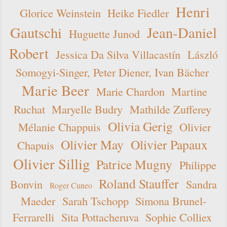
Henri
Glorice Weinstein
Heike Fiedler
Gautschi
Jean-Daniel
Huguette Junod
Robert
Jessica Da Silva Villacastín
László
Somogyi-Singer, Peter Diener, Ivan Bächer
Marie Beer
Marie Chardon
Martine
Ruchat
Maryelle Budry
Mathilde Zufferey
Olivia Gerig
Mélanie Chappuis
Olivier
Olivier May
Olivier Papaux
Chapuis
Olivier Sillig
Patrice Mugny
Philippe
Roland Stauffer
Bonvin
Sandra
Roger Cuneo
Maeder
Sarah Tschopp
Simona Brunel-
Ferrarelli
Sita Pottacheruva
Sophie Colliex