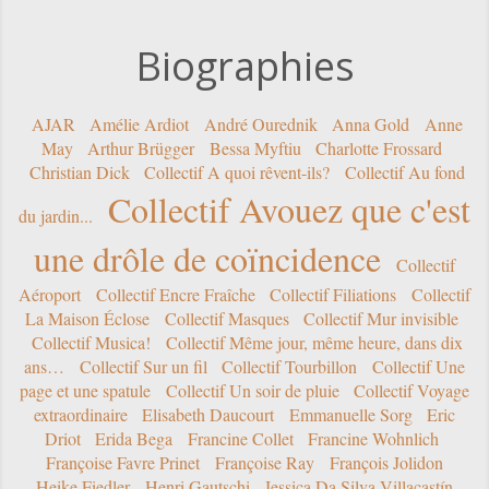
Biographies
AJAR
Amélie Ardiot
André Ourednik
Anna Gold
Anne
May
Arthur Brügger
Bessa Myftiu
Charlotte Frossard
Christian Dick
Collectif A quoi rêvent-ils?
Collectif Au fond
Collectif Avouez que c'est
du jardin...
une drôle de coïncidence
Collectif
Aéroport
Collectif Encre Fraîche
Collectif Filiations
Collectif
La Maison Éclose
Collectif Masques
Collectif Mur invisible
Collectif Musica!
Collectif Même jour, même heure, dans dix
ans…
Collectif Sur un fil
Collectif Tourbillon
Collectif Une
page et une spatule
Collectif Un soir de pluie
Collectif Voyage
extraordinaire
Elisabeth Daucourt
Emmanuelle Sorg
Eric
Driot
Erida Bega
Francine Collet
Francine Wohnlich
Françoise Favre Prinet
Françoise Ray
François Jolidon
Heike Fiedler
Henri Gautschi
Jessica Da Silva Villacastín