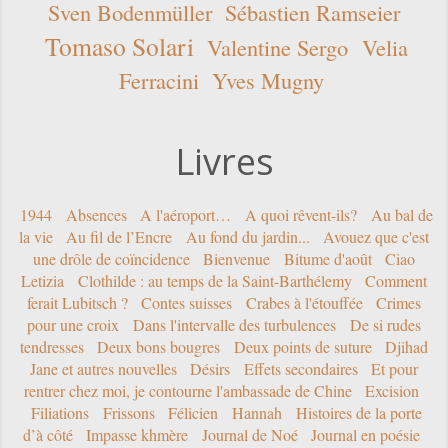
Sven Bodenmüller
Sébastien Ramseier
Tomaso Solari
Valentine Sergo
Velia
Ferracini
Yves Mugny
Livres
1944
Absences
A l'aéroport…
A quoi rêvent-ils?
Au bal de
la vie
Au fil de l’Encre
Au fond du jardin...
Avouez que c'est
une drôle de coïncidence
Bienvenue
Bitume d'août
Ciao
Letizia
Clothilde : au temps de la Saint-Barthélemy
Comment
ferait Lubitsch ?
Contes suisses
Crabes à l'étouffée
Crimes
pour une croix
Dans l'intervalle des turbulences
De si rudes
tendresses
Deux bons bougres
Deux points de suture
Djihad
Jane et autres nouvelles
Désirs
Effets secondaires
Et pour
rentrer chez moi, je contourne l'ambassade de Chine
Excision
Filiations
Frissons
Félicien
Hannah
Histoires de la porte
d’à côté
Impasse khmère
Journal de Noé
Journal en poésie