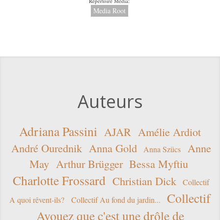
Répertoire Media:
Media Root
Auteurs
Adriana Passini
AJAR
Amélie Ardiot
André Ourednik
Anna Gold
Anne
Anna Szücs
May
Arthur Brügger
Bessa Myftiu
Charlotte Frossard
Christian Dick
Collectif
Collectif
A quoi rêvent-ils?
Collectif Au fond du jardin...
Avouez que c'est une drôle de