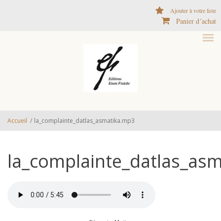
Aller au contenu principal
Ajouter à votre liste
Panier d´achat
Accueil
/
la_complainte_datlas_asmatika.mp3
la_complainte_datlas_as