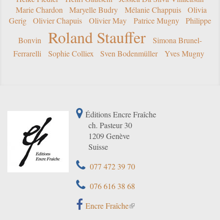
Marie Chardon
Maryelle Budry
Mélanie Chappuis
Olivia
Gerig
Olivier Chapuis
Olivier May
Patrice Mugny
Philippe
Roland Stauffer
Bonvin
Simona Brunel-
Ferrarelli
Sophie Colliex
Sven Bodenmüller
Yves Mugny
Éditions Encre Fraîche
ch. Pasteur 30
1209 Genève
Suisse
077 472 39 70
076 616 38 68
Encre Fraîche