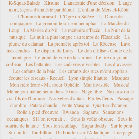
K-Squat-Balade
Kitsune
L'anatomie d'une décision
L'ange
mort, leçons d'amnésie par défaut
L'enfant de Mers el-Kébir
L'homme tournesol
L'Ogre du Salève
La Dame de
compagnie
La grenouille sur son nénuphar
La Marche du
Loup
La Mariée du Nil
La mémoire effacée
La Nuit de la
musique
La nuit la plus longue : au temps de l'Escalade
La
plume du calamar
La première après toi
La Rôdeuse
Lave
mes cendres
Le disparu de Lutry
Le don d'Elise - Conte de la
montagne
Le point de vue de la sardine
Le rire du grand
corbeau
Les battantes
Les cadavres invisibles
Les dravasses
Les enfants de la baie
Les enfants des rues m’ont appris à
écouter les oiseaux - Recueil
Lyon simple filature
Masques
Mon frère Icare - Ma soeur Ophélie
Mur invisible
Musica!
Même jour même heure dans 10 ans
Nage libre
Nazarov ou le
vrai fils de l'homme
Nouvelles d'antan
Par les fleurs
Passage
d'ombre
Patate chaude
Petite Masque
Quartier d'orange
Rolle à pied d'oeuvre
Rwanda
Sagama
Sensations
océaniques
Si l’on revenait…
Sous la voûte obscure
Sous le
sourire de la lune
Sous ton feuillage
Sugar daddy
Sur le pont
Sur un fil
Tourbillon
Un boudoir sur l'Atlantique
Une page
et une spatule
Un plaisir acide et méchant
Un soir de pluie