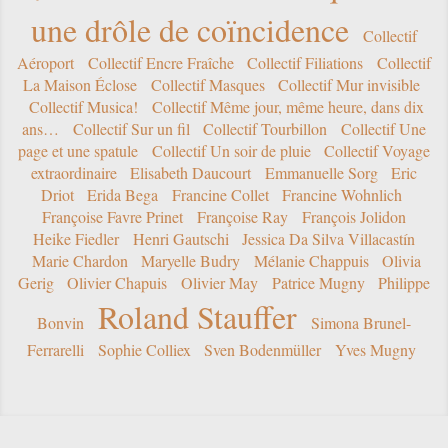
une drôle de coïncidence
Collectif
Aéroport
Collectif Encre Fraîche
Collectif Filiations
Collectif
La Maison Éclose
Collectif Masques
Collectif Mur invisible
Collectif Musica!
Collectif Même jour, même heure, dans dix
ans…
Collectif Sur un fil
Collectif Tourbillon
Collectif Une
page et une spatule
Collectif Un soir de pluie
Collectif Voyage
extraordinaire
Elisabeth Daucourt
Emmanuelle Sorg
Eric
Driot
Erida Bega
Francine Collet
Francine Wohnlich
Françoise Favre Prinet
Françoise Ray
François Jolidon
Heike Fiedler
Henri Gautschi
Jessica Da Silva Villacastín
Marie Chardon
Maryelle Budry
Mélanie Chappuis
Olivia
Gerig
Olivier Chapuis
Olivier May
Patrice Mugny
Philippe
Roland Stauffer
Bonvin
Simona Brunel-
Ferrarelli
Sophie Colliex
Sven Bodenmüller
Yves Mugny