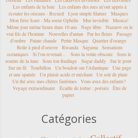
Les enfants de la baie
Les enfants des rues m’ont appris à
écouter les oiseaux - Recueil
Lyon simple filature
Masques
Mon frère Icare - Ma soeur Ophélie
Mur invisible
Musica!
Même jour même heure dans 10 ans
Nage libre
Nazarov ou le
vrai fils de l'homme
Nouvelles d'antan
Par les fleurs
Passage
d'ombre
Patate chaude
Petite Masque
Quartier d'orange
Rolle à pied d'oeuvre
Rwanda
Sagama
Sensations
océaniques
Si l’on revenait…
Sous la voûte obscure
Sous le
sourire de la lune
Sous ton feuillage
Sugar daddy
Sur le pont
Sur un fil
Tourbillon
Un boudoir sur l'Atlantique
Une page
et une spatule
Un plaisir acide et méchant
Un soir de pluie
Un thé avec mes chères fantômes
Vous avez des enfants?
Voyage extraordinaire
Écaille de tortue : poésies
Être de
papier
Catégories
Collectif