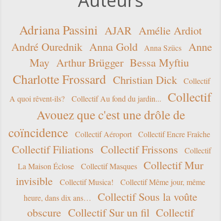
Auteurs
Adriana Passini
AJAR
Amélie Ardiot
André Ourednik
Anna Gold
Anne
Anna Szücs
May
Arthur Brügger
Bessa Myftiu
Charlotte Frossard
Christian Dick
Collectif
Collectif
A quoi rêvent-ils?
Collectif Au fond du jardin...
Avouez que c'est une drôle de
coïncidence
Collectif Aéroport
Collectif Encre Fraîche
Collectif Filiations
Collectif Frissons
Collectif
Collectif Mur
La Maison Éclose
Collectif Masques
invisible
Collectif Musica!
Collectif Même jour, même
Collectif Sous la voûte
heure, dans dix ans…
obscure
Collectif Sur un fil
Collectif