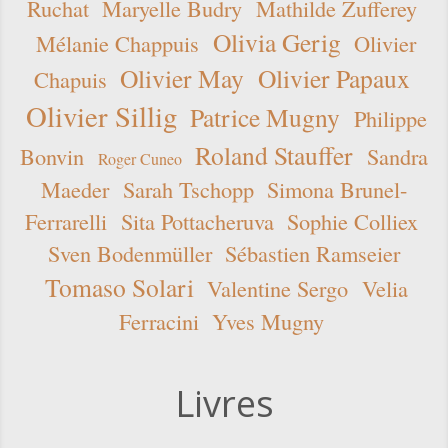
Ruchat
Maryelle Budry
Mathilde Zufferey
Olivia Gerig
Mélanie Chappuis
Olivier
Olivier May
Olivier Papaux
Chapuis
Olivier Sillig
Patrice Mugny
Philippe
Roland Stauffer
Bonvin
Sandra
Roger Cuneo
Maeder
Sarah Tschopp
Simona Brunel-
Ferrarelli
Sita Pottacheruva
Sophie Colliex
Sven Bodenmüller
Sébastien Ramseier
Tomaso Solari
Valentine Sergo
Velia
Ferracini
Yves Mugny
Livres