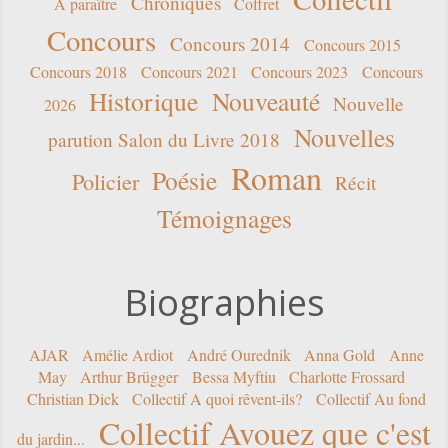
Chroniques
A paraître
Coffret
Concours
Concours 2014
Concours 2015
Concours 2018
Concours 2021
Concours 2023
Concours
Historique
Nouveauté
Nouvelle
2026
Nouvelles
parution Salon du Livre 2018
Roman
Poésie
Policier
Récit
Témoignages
Biographies
AJAR
Amélie Ardiot
André Ourednik
Anna Gold
Anne
May
Arthur Brügger
Bessa Myftiu
Charlotte Frossard
Christian Dick
Collectif A quoi rêvent-ils?
Collectif Au fond
Collectif Avouez que c'est
du jardin...