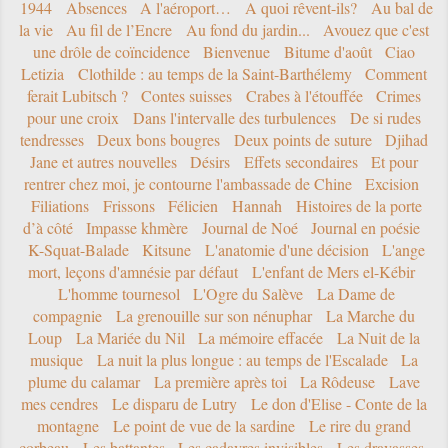
1944
Absences
A l'aéroport…
A quoi rêvent-ils?
Au bal de
la vie
Au fil de l’Encre
Au fond du jardin...
Avouez que c'est
une drôle de coïncidence
Bienvenue
Bitume d'août
Ciao
Letizia
Clothilde : au temps de la Saint-Barthélemy
Comment
ferait Lubitsch ?
Contes suisses
Crabes à l'étouffée
Crimes
pour une croix
Dans l'intervalle des turbulences
De si rudes
tendresses
Deux bons bougres
Deux points de suture
Djihad
Jane et autres nouvelles
Désirs
Effets secondaires
Et pour
rentrer chez moi, je contourne l'ambassade de Chine
Excision
Filiations
Frissons
Félicien
Hannah
Histoires de la porte
d’à côté
Impasse khmère
Journal de Noé
Journal en poésie
K-Squat-Balade
Kitsune
L'anatomie d'une décision
L'ange
mort, leçons d'amnésie par défaut
L'enfant de Mers el-Kébir
L'homme tournesol
L'Ogre du Salève
La Dame de
compagnie
La grenouille sur son nénuphar
La Marche du
Loup
La Mariée du Nil
La mémoire effacée
La Nuit de la
musique
La nuit la plus longue : au temps de l'Escalade
La
plume du calamar
La première après toi
La Rôdeuse
Lave
mes cendres
Le disparu de Lutry
Le don d'Elise - Conte de la
montagne
Le point de vue de la sardine
Le rire du grand
corbeau
Les battantes
Les cadavres invisibles
Les dravasses