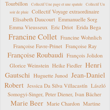
Tourbillon
Collectif Une page et une spatule
Collectif Un
Collectif Voyage extraordinaire
soir de pluie
Elisabeth Daucourt
Emmanuelle Sorg
Emma Vieusseux
Eric Driot
Erida Bega
Francine Collet
Francine Wohnlich
Françoise Favre-Prinet
Françoise Ray
Françoise Roubaudi
François Jolidon
Henri
Glorice Weinstein
Heike Fiedler
Gautschi
Jean-Daniel
Huguette Junod
Robert
Jessica Da Silva Villacastín
László
Somogyi-Singer, Peter Diener, Ivan Bächer
Marie Beer
Marie Chardon
Martine